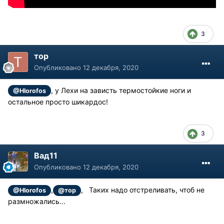
3
тор
Опубликовано
12 декабря, 2020
, у Лехи на зависть термостойкие ноги и
@Hlorofos
остальное просто шикардос!
3
Вад11
Опубликовано
12 декабря, 2020
,
, Таких надо отстреливать, чтоб не
@Hlorofos
@тор
размножались...