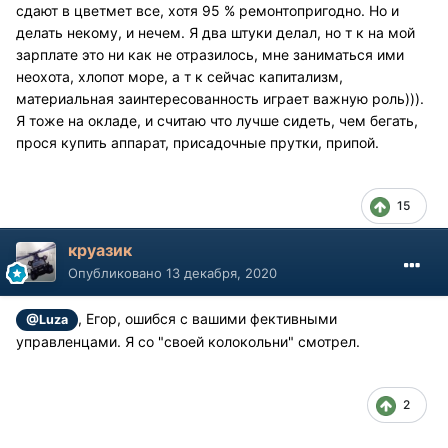
сдают в цветмет все, хотя 95 % ремонтопригодно. Но и
делать некому, и нечем. Я два штуки делал, но т к на мой
зарплате это ни как не отразилось, мне заниматься ими
неохота, хлопот море, а т к сейчас капитализм,
материальная заинтересованность играет важную роль))).
Я тоже на окладе, и считаю что лучше сидеть, чем бегать,
прося купить аппарат, присадочные прутки, припой.
15
круазик
Опубликовано
13 декабря, 2020
, Егор, ошибся с вашими фективными
@Luza
управленцами. Я со "своей колокольни" смотрел.
2