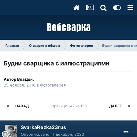
Главная
О сварке в общем
Фотогалерея
Будни сварщика с 
Будни сварщика с иллюстрациями
Автор
ВлаДон
,
25 ноября, 2018
в
Фотогалерея
НАЗАД
Страница 147 из 159
ДАЛЕЕ
SvarkaRezka23rus
Опубликовано
11 декабря, 2020