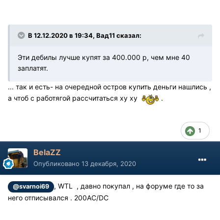
В 12.12.2020 в 19:34, Вад11 сказал:
Эти дебилы лучше купят за 400.000 р, чем мне 40
заплатят.
... так и есть- на очередной остров купить деньги нашлись ,
а чтоб с работягой рассчитаться ху ху
.
1
BelaZZ
Опубликовано
13 декабря, 2020
, WTL , давно покупал , на форуме где то за
@svarnoi69
него отписывался . 200АС/DC