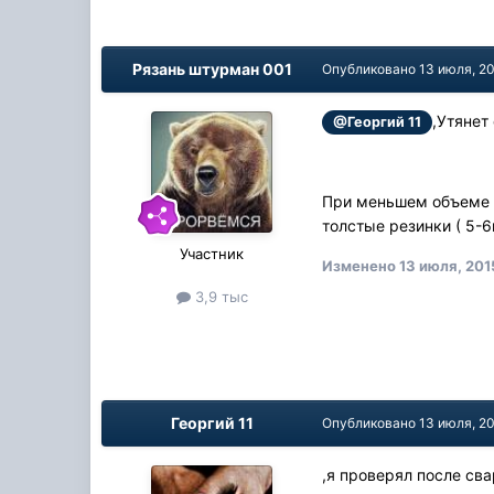
Рязань штурман 001
Опубликовано
13 июля, 2
,Утянет
@Георгий 11
При меньшем объеме с
толстые резинки ( 5-
Участник
Изменено
13 июля, 201
3,9 тыс
Георгий 11
Опубликовано
13 июля, 2
,я проверял после св