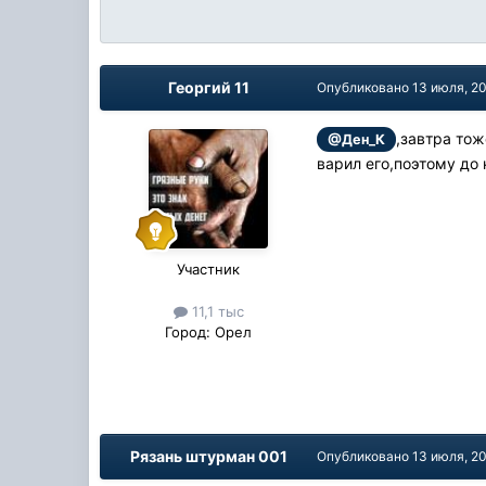
Георгий 11
Опубликовано
13 июля, 2
,завтра то
@Ден_К
варил его,поэтому до 
Участник
11,1 тыс
Город:
Орел
Рязань штурман 001
Опубликовано
13 июля, 2