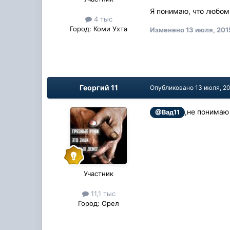
Я понимаю, что любом 
4 тыс
Город:
Коми Ухта
Изменено
13 июля, 201
Георгий 11
Опубликовано
13 июля, 2
,не понимаю
@Вад11
Участник
11,1 тыс
Город:
Орел