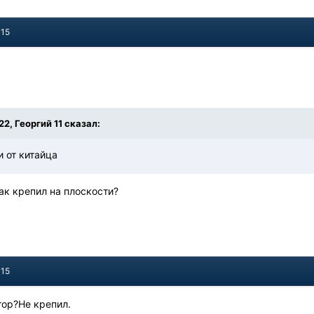
015
:22, Георгий 11 сказал:
 от китайца
ак крепил на плоскости?
015
тор?Не крепил.