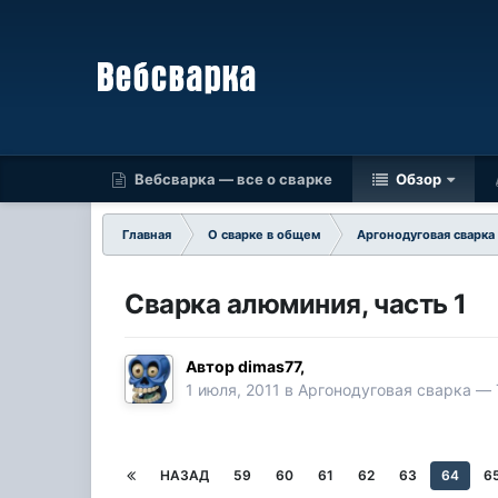
Вебсварка — все о сварке
Обзор
Главная
О сварке в общем
Аргонодуговая сварка
Сварка алюминия, часть 1
Автор
dimas77
,
1 июля, 2011
в
Аргонодуговая сварка — 
НАЗАД
59
60
61
62
63
64
6