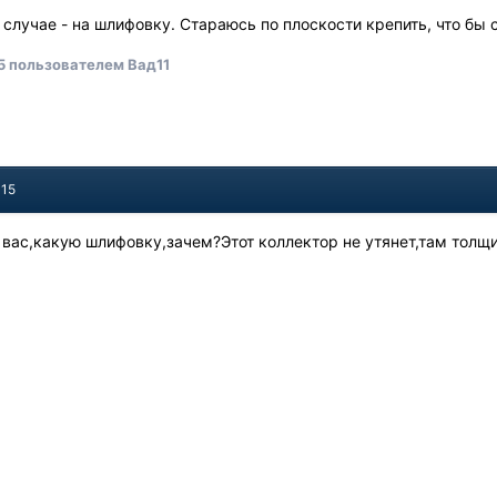
случае - на шлифовку. Стараюсь по плоскости крепить, что бы 
5
пользователем Вад11
015
 вас,какую шлифовку,зачем?Этот коллектор не утянет,там толщи