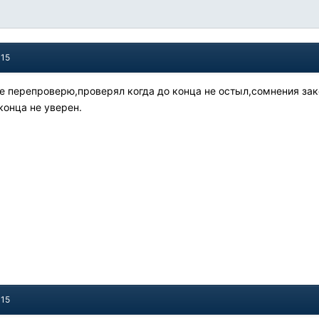
015
же перепроверю,проверял когда до конца не остыл,сомнения за
конца не уверен.
015