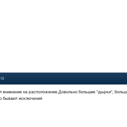
015
л внимание на расположение.Довольно большие "дырки", боль
мо бывают исключения