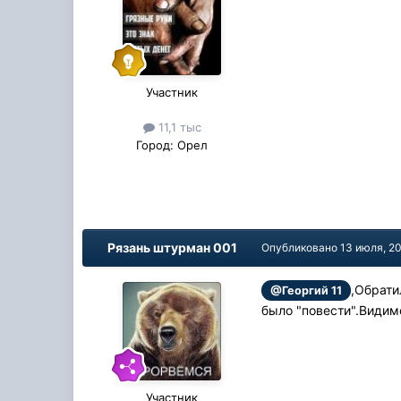
Участник
11,1 тыс
Город:
Орел
Рязань штурман 001
Опубликовано
13 июля, 2
,Обрати
@Георгий 11
было "повести".Види
Участник