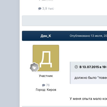
3,9 тыс
Ден_К
Опубликовано
13 июля, 2
В 13.07.2015 в 1
Участник
должно было "пове
76
Город:
Киров
У меня опыта мало кон