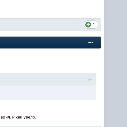
1
арил. и как увело.