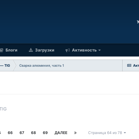
Блоги
Загрузки
Активность
 — TIG
Сварка алюминия, часть 1
Ак
TIG
5
66
67
68
69
ДАЛЕЕ
Страница 64 из 78