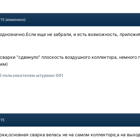
015
(изменено)
 однозначно.Если еще не забрали, и есть возможность, приложи
варки "сдвинуло" плоскость воздушного коллектора, немного 
6мм)
5
пользователем штурман 001
015
арки,основная сварка велась не на самом коллекторе,а на выход