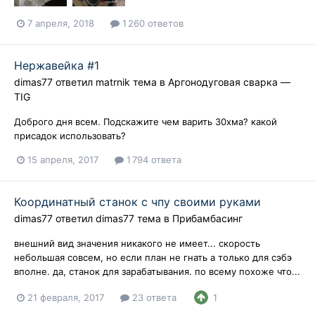
7 апреля, 2018
1 260 ответов
Нержавейка #1
dimas77
ответил
matrnik
тема в
Аргонодуговая сварка —
TIG
Доброго дня всем. Подскажите чем варить 30хма? какой
присадок использовать?
15 апреля, 2017
1 794 ответа
Координатный станок с чпу своими руками
dimas77
ответил
dimas77
тема в
Прибамбасинг
внешний вид значения никакого не имеет... скорость
небольшая совсем, но если план не гнать а только для сэбэ
вполне. да, станок для зарабатывания. по всему похоже что...
21 февраля, 2017
23 ответа
1