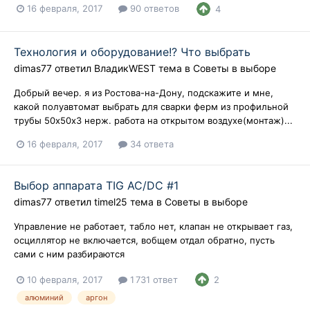
16 февраля, 2017
90 ответов
4
Технология и оборудование!? Что выбрать
dimas77
ответил
ВладикWEST
тема в
Советы в выборе
Добрый вечер. я из Ростова-на-Дону, подскажите и мне,
какой полуавтомат выбрать для сварки ферм из профильной
трубы 50х50х3 нерж. работа на открытом воздухе(монтаж)...
16 февраля, 2017
34 ответа
Выбор аппарата TIG АС/DС #1
dimas77
ответил
timel25
тема в
Советы в выборе
Управление не работает, табло нет, клапан не открывает газ,
осциллятор не включается, вобщем отдал обратно, пусть
сами с ним разбираются
10 февраля, 2017
1 731 ответ
2
алюминий
аргон