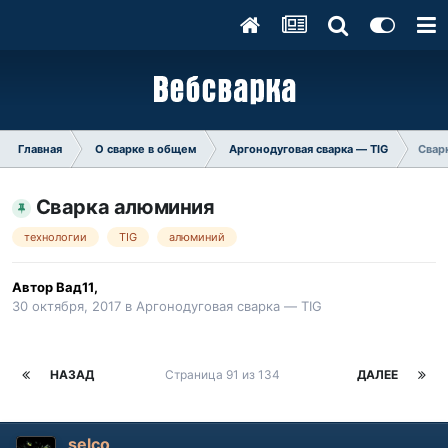
Главная
О сварке в общем
Аргонодуговая сварка — TIG
Свар
Сварка алюминия
технологии
TIG
алюминий
Автор
Вад11
,
30 октября, 2017
в
Аргонодуговая сварка — TIG
НАЗАД
Страница 91 из 134
ДАЛЕЕ
selco