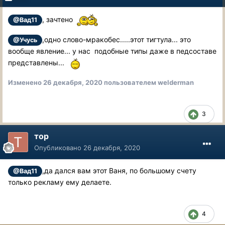
, зачтено
@Вад11
,одно слово-мракобес.....этот тигтула... это
@Учусь
вообще явление... у нас подобные типы даже в педсоставе
представлены...
Изменено
26 декабря, 2020
пользователем welderman
3
тор
Опубликовано
26 декабря, 2020
,да дался вам этот Ваня, по большому счету
@Вад11
только рекламу ему делаете.
4