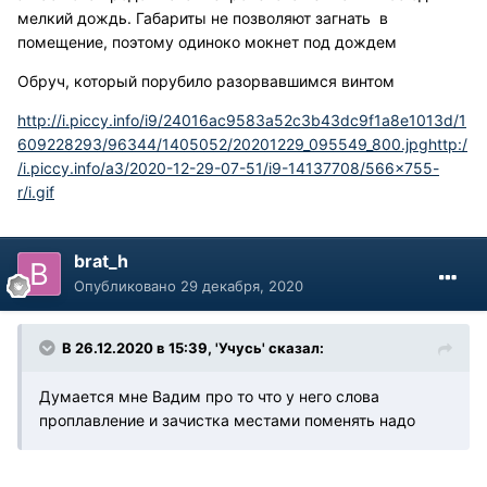
мелкий дождь. Габариты не позволяют загнать в
помещение, поэтому одиноко мокнет под дождем
Обруч, который порубило разорвавшимся винтом
http://i.piccy.info/i9/24016ac9583a52c3b43dc9f1a8e1013d/1
609228293/96344/1405052/20201229_095549_800.jpg
http:/
/i.piccy.info/a3/2020-12-29-07-51/i9-14137708/566x755-
r/i.gif
brat_h
Опубликовано
29 декабря, 2020
В 26.12.2020 в 15:39, 'Учусь' сказал:
Думается мне Вадим про то что у него слова
проплавление и зачистка местами поменять надо