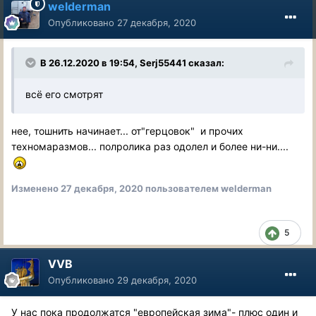
welderman
Опубликовано
27 декабря, 2020
В 26.12.2020 в 19:54, Serj55441 сказал:
всё его смотрят
нее, тошнить начинает... от"герцовок" и прочих
техномаразмов... полролика раз одолел и более ни-ни....
Изменено
27 декабря, 2020
пользователем welderman
5
VVB
Опубликовано
29 декабря, 2020
У нас пока продолжатся "европейская зима"- плюс один и