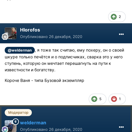
2
Hlorofos
Опубликовано
26 декабря, 2020
, я тоже так считаю, ему похеру, он о своей
@welderman
шкуре только печётся и о подписчиках, сварка это у него
ступень, которую он мечтает перешагнуть на пути к
известности и богатству.
Короче Ваня - типа Бузовой экземпляр
5
1
Модератор
welderman
Опубликовано
26 декабря, 2020