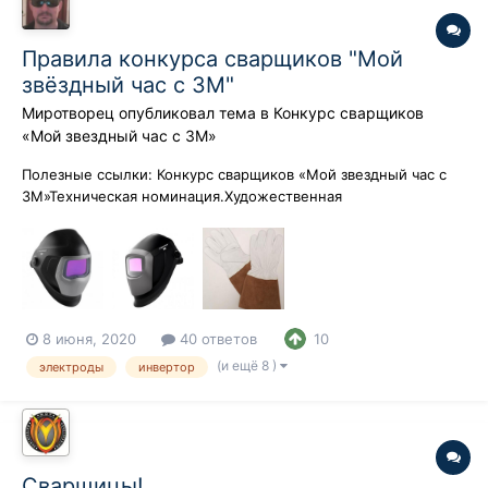
Правила конкурса сварщиков "Мой
звёздный час с 3М"
Миротворец
опубликовал тема в
Конкурс сварщиков
«Мой звездный час с 3М»
Полезные ссылки: Конкурс сварщиков «Мой звездный час с
3М»Техническая номинация.Художественная
номинация.http://websvarka.ru/talk/uploads/monthly_08_2020/p
ost-3288-0-11073900-
1596463710_thumb.jpghttp://websvarka.ru/talk/uploads/monthly_
06_2020/post-3288-0-04095400-1591636496_thumb.jpg
Правила к...
8 июня, 2020
40 ответов
10
(и ещё 8 )
электроды
инвертор
Сварщицы!