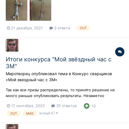
21 декабря, 2021
3 ответа
CUT
Итоги конкурса "Мой звёздный час с
3М"
Миротворец
опубликовал тема в
Конкурс сварщиков
«Мой звездный час с 3М»
Так как все призы распределены, то принято решение не
много раньше опубликовать результаты. Незаметно
пролетело два месяца и пора подвести итоги конкурса "Мой
17 сентября, 2020
35 ответов
13
звёздный час с 3М". В этот раз отмечу, активность на участие
в конкурсе была очень низкая, возможно съиграла свою роль
(и ещё 6 )
CUT
MAG
пандемия, но давайте...