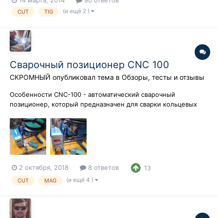
14 марта, 2014
90 ответов
(и ещё 2 )
CUT
TIG
Сварочный позиционер CNC 100
СКРОМНЫЙ
опубликовал тема в
Обзоры, тесты и отзывы
Особенности CNC-100 - автоматический сварочный
позиционер, который предназначен для сварки кольцевых
швов весом до 100 кг; Вращающаяся планшайба диаметром
400 мм, может разворачиваться на угол от 0 до 90 градусов,
обеспечивая удобный доступ к свариваемым деталям;
Источник: Благодаря шаговому двигат...
2 октября, 2018
8 ответов
13
(и ещё 4 )
CUT
MAG