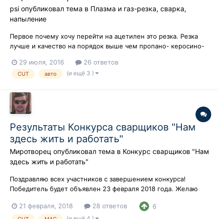
psi
опубликовал тема в
Плазма и газ-резка, сварка,
напыление
Первое почему хочу перейти на ацетилен это резка. Резка
лучше и качество на порядок выше чем пропано- керосино-
бензино- резки. К такому выводу пришёл после просмотр
29 июля, 2016
26 ответов
роликов мессер и виктор. Ну и возможности пайки на
(и ещё 3 )
CUT
авто
порядок выше чем у пропано-кислородной пайки, ну и не
забываем о газовой сварке. Вы...
Результаты Конкурса сварщиков "Нам
здесь жить и работать"
Миротворец
опубликовал тема в
Конкурс сварщиков "Нам
здесь жить и работать"
Поздравляю всех участников с завершением конкурса!
Победитель будет объявлен 23 февраля 2018 года. Желаю
всем удачи.
21 февраля, 2018
28 ответов
6
(и ещё 4 )
CUT
MAG