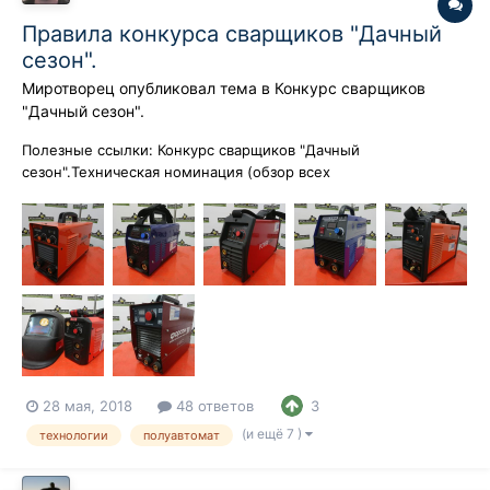
Правила конкурса сварщиков "Дачный
сезон".
Миротворец
опубликовал тема в
Конкурс сварщиков
"Дачный сезон".
Полезные ссылки: Конкурс сварщиков "Дачный
сезон".Техническая номинация (обзор всех
работ)Художественная номинация (обзор всех работ)
Правила конкурса 1. Общие положения 1.1. Название
конкурса: Конкурс сварщиков «Дачный сезон» (далее по
тексту настоящих Правил – Конкурс). 1.2. Цели Конкурса:...
28 мая, 2018
48 ответов
3
(и ещё 7 )
технологии
полуавтомат