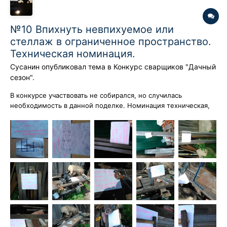
№10 Впихнуть невпихуемое или
стеллаж в ограниченное пространство.
Техническая номинация.
Сусанин
опубликовал тема в
Конкурс сварщиков "Дачный
сезон".
В конкурсе участвовать не собирался, но случилась
необходимость в данной поделке. Номинация техническая,
манера изложения и сленг крестьянско - рабочий. До
литературно художественных ценностей недожил. Даже
некролог придумал, нет не то, другое слово, не помню как
называется. короче - "ни ума ни фан...