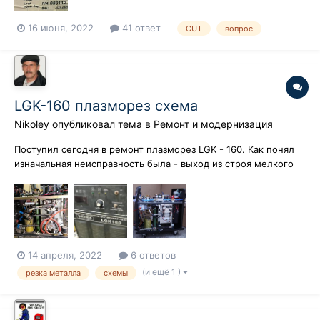
16 июня, 2022
41 ответ
CUT
вопрос
LGK-160 плазморез схема
Nikoley
опубликовал тема в
Ремонт и модернизация
Поступил сегодня в ремонт плазморез LGK - 160. Как понял
изначальная неисправность была - выход из строя мелкого
контактора - рассыпался пластик узла контактов. На
производстве энтузиасты взялись за дело и не найдя
контактора нужного размера воткнули полнометражный на
63 ампера. Подвесив его на...
14 апреля, 2022
6 ответов
(и ещё 1 )
резка металла
схемы