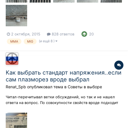
2 октября, 2015
828 ответов
20
(и ещё 8 )
MMA
MIG
Как выбрать стандарт напряжения..если
сам плазморез вроде выбрал
Renat_Spb
опубликовал тема в
Советы в выборе
Читал-перечитывал ветки обсуждений, но так и не нашел
ответа на вопрос. По совокупности свойств вроде подходит
нам весьма популярная рабочая лошадка: Hypertherm
Powermax 45-ый. (с разъемом CPC под эксперименты) И
характеристики в целом гуд и качество реза (подсматривали
за разными аппаратами) конечн...