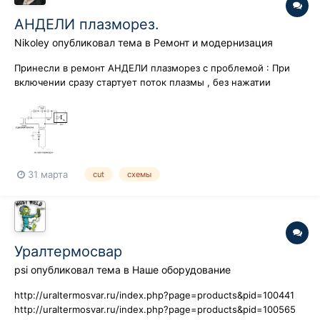
АНДЕЛИ плазморез.
Nikoley
опубликовал тема в
Ремонт и модернизация
Принесли в ремонт АНДЕЛИ плазморез с проблемой : При
включении сразу стартует поток плазмы , без нажатии
кнопки на плазмотроне. Плазмотрон проверил - норма. Стал
разбираться - куда идет команда на старт. В итоге срисовал
схему ниже. Такое мне еще не попадалось в работе.
Управление с помо...
31 марта
cut
схемы
Уралтермосвар
psi
опубликовал тема в
Наше оборудование
http://uraltermosvar.ru/index.php?page=products&pid=100441
http://uraltermosvar.ru/index.php?page=products&pid=100565