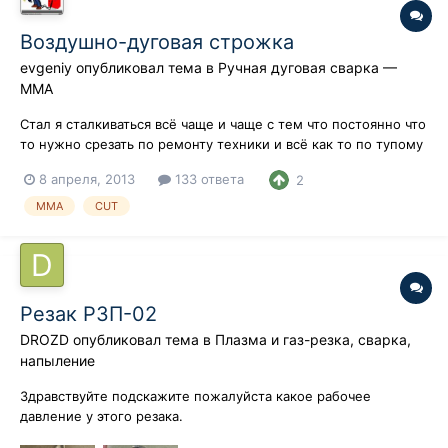
Воздушно-дуговая строжка
evgeniy
опубликовал тема в
Ручная дуговая сварка —
ММA
Стал я сталкиваться всё чаще и чаще с тем что постоянно что
то нужно срезать по ремонту техники и всё как то по тупому
резак МАЯК на худой конец болгарка пачка отрезных пачка
8 апреля, 2013
133 ответа
2
зачистных дисков, два баллона кислорода в день перестало
хватать . И задумался я о более производительном методе
MMA
CUT
"СТРОЖКА" Хо...
Резак РЗП-02
DROZD
опубликовал тема в
Плазма и газ-резка, сварка,
напыление
Здравствуйте подскажите пожалуйста какое рабочее
давление у этого резака.