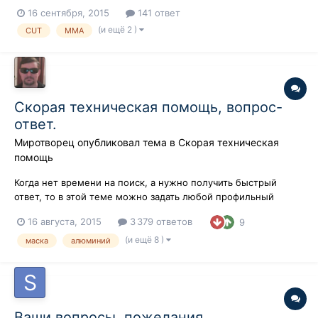
кто нить работал на данных? отзывы очень интересны если
16 сентября, 2015
141 ответ
есть люди с производства данного оборудования будем рады
(и ещё 2 )
CUT
MMA
вас увидеть тут=)
Скорая техническая помощь, вопрос-
ответ.
Миротворец
опубликовал тема в
Скорая техническая
помощь
Когда нет времени на поиск, а нужно получить быстрый
ответ, то в этой теме можно задать любой профильный
вопрос и вам по возможности кто нибудь постарается
16 августа, 2015
3 379 ответов
9
ответит.
(и ещё 8 )
маска
алюминий
Ваши вопросы, пожелания,