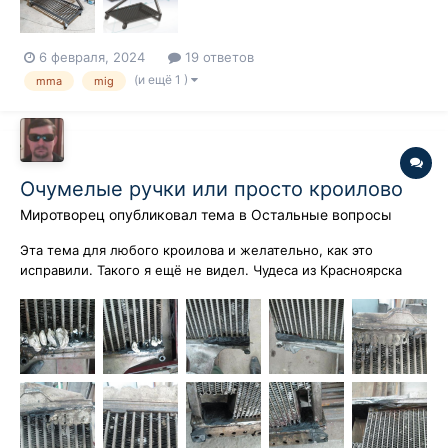
6 февраля, 2024
19 ответов
(и ещё 1 )
mma
mig
Очумелые ручки или просто кроилово
Миротворец
опубликовал тема в
Остальные вопросы
Эта тема для любого кроилова и желательно, как это
исправили. Такого я ещё не видел. Чудеса из Красноярска
Налили смолы прямо на грязь И это от тех же самых
умельцев. P S Здесь герметика на 16 кило рублей.