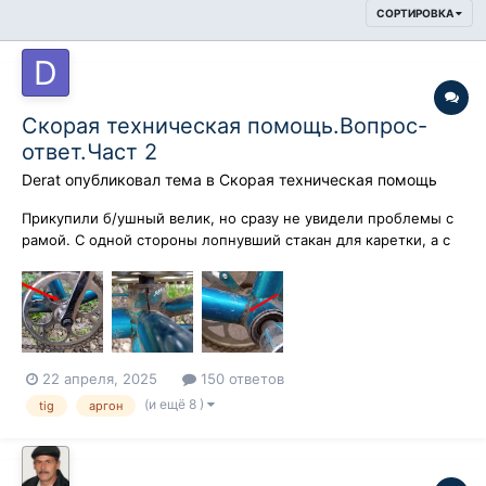
СОРТИРОВКА
Скорая техническая помощь.Вопрос-
ответ.Част 2
Derat
опубликовал тема в
Скорая техническая помощь
Прикупили б/ушный велик, но сразу не увидели проблемы с
рамой. С одной стороны лопнувший стакан для каретки, а с
другой подгнивший стык. Имеется сварочный инвертор. Но
опыта в сварке практически нет - немного варил
некритичные конструкции из проф. труб чем попало (первые
п...
22 апреля, 2025
150 ответов
(и ещё 8 )
tig
аргон