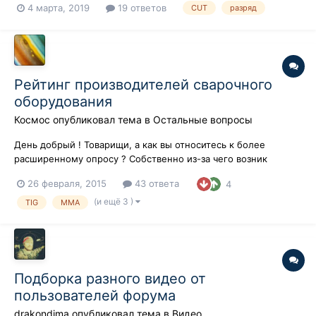
4 марта, 2019
19 ответов
CUT
разряд
глаз).https://photos.google.com/share/AF1QipOLMrE3SDXgfbC6i
BPsPYCrm0KoyyjaGLfI_3rd4RFIgrdg35UgNlS4ya3wkOupjw?
key=em5pZFJPNHdfZDFmOXJlVWlKYm13UU5Od0p2...
Рейтинг производителей сварочного
оборудования
Космос
опубликовал тема в
Остальные вопросы
День добрый ! Товарищи, а как вы относитесь к более
расширенному опросу ? Собственно из-за чего возник
вопрос, у меня просто сессия и мне надо для сдачи экзамена
26 февраля, 2015
43 ответа
4
по маркетингу сделать опрос, опрашивать про виды чая или
чего другого не хочется , вот я и хочу про выбор сварочного
(и ещё 3 )
TIG
MMA
оборудования. Ну а...
Подборка разного видео от
пользователей форума
drakondima
опубликовал тема в
Видео