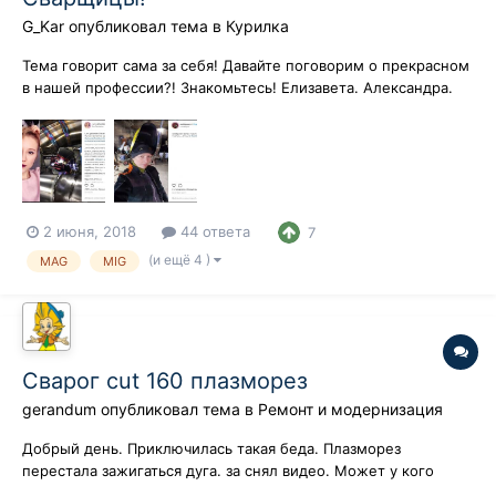
G_Kar
опубликовал тема в
Курилка
Тема говорит сама за себя! Давайте поговорим о прекрасном
в нашей профессии?! Знакомьтесь! Елизавета. Александра.
2 июня, 2018
44 ответа
7
(и ещё 4 )
MAG
MIG
Сварог cut 160 плазморез
gerandum
опубликовал тема в
Ремонт и модернизация
Добрый день. Приключилась такая беда. Плазморез
перестала зажигаться дуга. за снял видео. Может у кого
было такое. на разряднике искра хорошая(сужу на