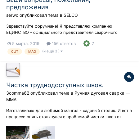
предложения
serwo
опубликовал тема в
SELCO
Здравствуйте форумчане! Я представляю компанию
ЕДИНСТВО - официального представителя сварочного
оборудования SELCO в России. Компания Selco была основана
5 марта, 2019
156 ответов
7
в 1979 году и уже сорок лет является одним из главных
действующих лиц в области электродуговой сварки.
(и ещё 3 )
CUT
MAG
Компания Selco всегда была на первом пл...
Чистка труднодоступных швов.
3comma62
опубликовал тема в
Ручная дуговая сварка —
ММA
Изготавливаю для любимой мангал - садовый столик. И вот в
процессе опять столкнулся с проблемой чистки швов от
брызг и флюса (варю в основном самозащитной проволокой).
И в этот раз их много. Болгаркой не залезть, щеткой не
получается качественно да и уже осточертело. А любима...