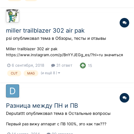
miller trailblazer 302 air pak
psi
опубликовал тема в
Обзоры, тесты и отзывы
Miller trailblazer 302 air pak
https://www.instagram.com/p/BnYYJEGg_es/?hl=ru значиться
сварочный агрегат (с приводом на генератор двс) по
6 сентября, 2018
31 ответ
15
американски: вес 350 (без топлива) гена на 10 кВа (чистые
или 12 пиковые) компрессор винтовой сварка на 300 ампер
(и ещё 8 )
CUT
MAG
mma-mig/mag-tig чуть позже все подробнее.....
Разница между ПН и ПВ
Deputattt
опубликовал тема в
Остальные вопросы
Первый раз вижу аппарат с ПВ 100%, это как так???