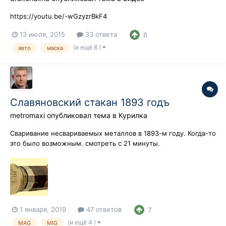
https://youtu.be/-wGzyzrBkF4
13 июля, 2015
33 ответа
6
(и ещё 8 )
авто
маска
Славяновский стакан 1893 годъ
metromaxi
опубликовал тема в
Курилка
Сваривание несвариваемых металлов в 1893-м году. Когда-то
это было возможным. смотреть с 21 минуты.
1 января, 2019
47 ответов
7
(и ещё 4 )
MAG
MIG