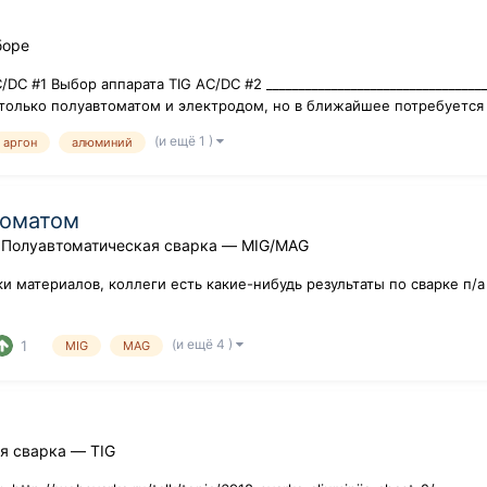
боре
#1 Выбор аппарата TIG AC/DC #2 ____________________________________
только полуавтоматом и электродом, но в ближайшее потребуется раб
(и ещё 1 )
аргон
алюминий
томатом
в
Полуавтоматическая сварка — MIG/MAG
и материалов, коллеги есть какие-нибудь результаты по сварке п/а
(и ещё 4 )
1
MIG
MAG
я сварка — TIG