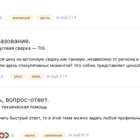
(и ещё 2 )
9
алюминий
аргон
разование.
уговая сварка — TIG
й цену на аргоновую сварку,как таковую ,независимо от региона 
 ли здесь спекулятивных моментов? Что собою представляет ценоо
(и ещё 2 )
3
MAG
MMA
, вопрос-ответ.
 техническая помощь
учить быстрый ответ, то в этой теме можно задать любой профильн
(и ещё 8 )
9
маска
алюминий