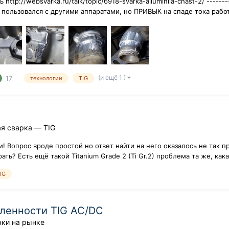
tp://websvarka.ru/talk/topic/6918-svarka-aliuminiia-chast-2/ --------
 пользовался с другими аппаратами, но ПРИВЫК на спаде тока работ
(и ещё 1 )
17
технологии
TIG
я сварка — TIG
 Вопрос вроде простой но ответ найти на него оказалось не так пр
ать? Есть ещё такой Titanium Grade 2 (Ti Gr.2) проблема та же, как
IG
ленности TIG AC/DC
нки на рынке