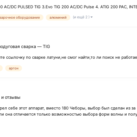
 AC/DC PULSED TIG 3.Evo TIG 200 AC/DC Pulse 4. ATIG 200 PAC, IN
(и ещё 2 )
варочное оборудование
алюминий
нодуговая сварка — TIG
е ссылочку по сварке латуни,не смог найти,то ли поиск не работае
аргон
 и отзывы
рел себе этот аппарат, вместо 180 Чеборы, выбор был сделан из з
ли она отличается только возможностью выбора форм волны и пол