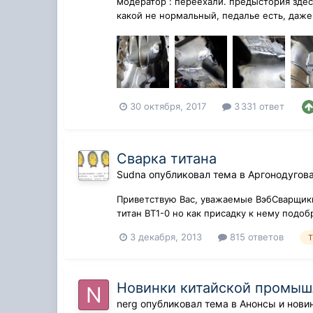
модератор : переехали. предыстория здесь ht
какой не нормальный, педалье есть, даже
30 октября, 2017
3 331 ответ
Сварка титана
Sudna
опубликовал тема в
Аргонодугова
Приветствую Вас, уважаемые ВэбСварщики!
титан ВТ1-0 но как присадку к нему подобр
3 декабря, 2013
815 ответов
T
Новинки китайской промыш
nerg
опубликовал тема в
Анонсы и нови