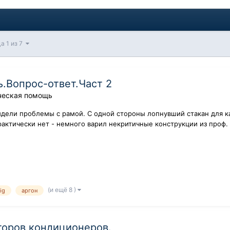
а 1 из 7
.Вопрос-ответ.Част 2
ческая помощь
идели проблемы с рамой. С одной стороны лопнувший стакан для к
рактически нет - немного варил некритичные конструкции из проф. 
(и ещё 8 )
tig
аргон
торов кондиционеров.