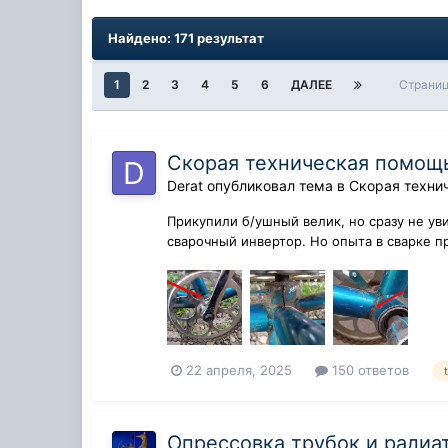
Найдено: 171 результат
1
2
3
4
5
6
ДАЛЕЕ
Страниц
Скорая техническая помощь
Derat
опубликовал тема в
Скорая техни
Прикупили б/ушный велик, но сразу не ув
сварочный инвертор. Но опыта в сварке п
22 апреля, 2025
150 ответов
Опрессовка трубок и радиа