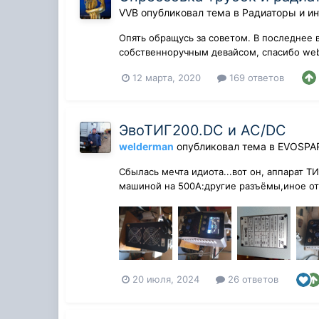
VVB
опубликовал тема в
Радиаторы и и
Опять обращусь за советом. В последнее 
собственноручным девайсом, спасибо web
http://i.piccy.info/i9/90893ec307cb01c9b
12 марта, 2020
169 ответов
ЭвоТИГ200.DC и AC/DC
welderman
опубликовал тема в
EVOSPA
Сбылась мечта идиота...вот он, аппарат Т
машиной на 500А:другие разъёмы,иное ото
20 июля, 2024
26 ответов