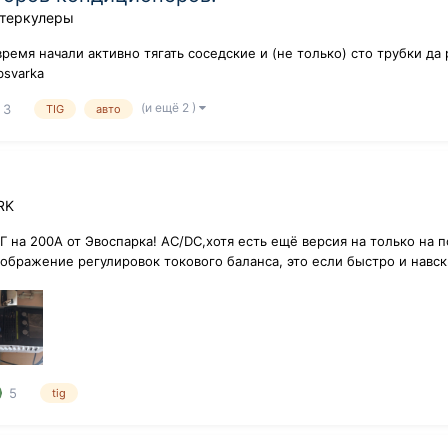
нтеркулеры
время начали активно тягать соседские и (не только) сто трубки д
svarka
a3dcd5aceab8b3f/1584031202/93985/1367127/IMG_20200203_095805_800.j
(и ещё 2 )
3
TIG
авто
RK
ИГ на 200А от Эвоспарка! АС/DC,хотя есть ещё версия на только на
бражение регулировок токового баланса, это если быстро и навскид
5
tig