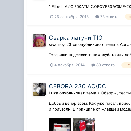
1.Elitech АИС 200АТМ 2.GROVERS WSME-200
26 сентября, 2013
73 ответа
с
Сварка латуни TIG
swarnoy_23rus
опубликовал тема в
Арго
Товарищи,подскажите пожалуйста или дайт
4 декабря, 2014
33 ответа
TIG
CEBORA 230 AC\DC
Luza
опубликовал тема в
Обзоры, тесты
Добрый вечер всем. Как уже писал, приоб
и полуволн. В принципе от младшей моде
поме...