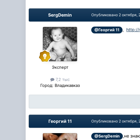
SergDemin
Опубликовано
2 октября, 
,
http:/
@Георгий 11
Эксперт
7,2 тыс
Город:
Владикавказ
Георгий 11
Опубликовано
2 октября, 
,не зна
@SergDemin