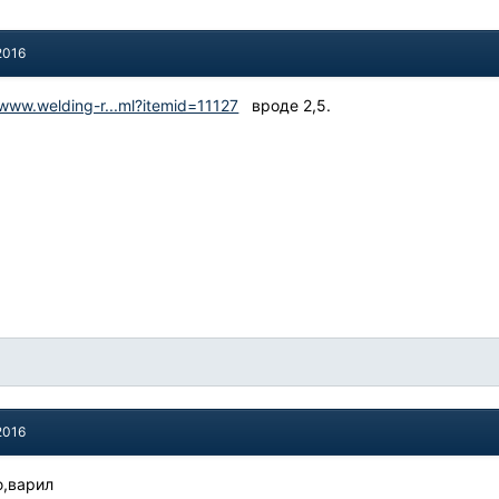
2016
/www.welding-r...ml?itemid=11127
вроде 2,5.
2016
ю,варил