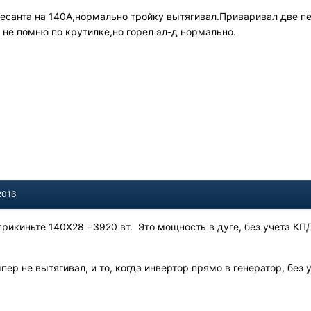
,ресанта на 140А,нормально тройку вытягивал.Приваривал две п
 не помню по крутилке,но горел эл-д нормально.
2016
 прикиньте 140Х28 =3920 вт. Это мощность в дуге, без учёта КП
пер не вытягивал, и то, когда инвертор прямо в генератор, без