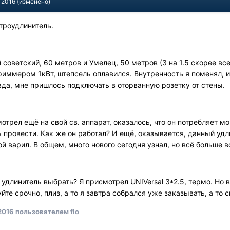
 2016
(изменено)
троудлинитель.
 советский, 60 метров и Умелец, 50 метров (3 на 1.5 скорее все
риммером 1кВт, штепсель оплавился. Внутренность я поменял, и
вда, мне пришлось подключать в оторванную розетку от стены.
отрел ещё на свой св. аппарат, оказалось, что он потребляет м
 провести. Как же он работал? И ещё, оказывается, данный уд
ой варил. В общем, много нового сегодня узнал, но всё больше в
удлинитель выбрать? Я присмотрел UNIVersal 3*2.5, термо. Но в
йте срочно, плиз, а то я завтра собрался уже заказывать, а то с
2016
пользователем flo