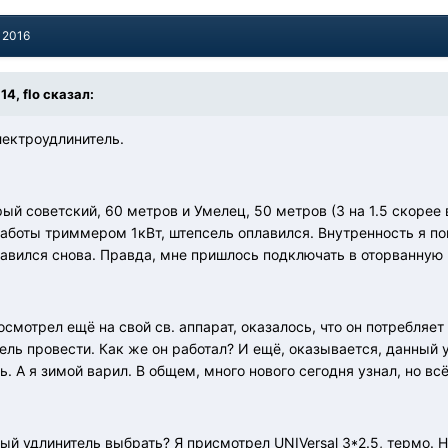
 2016
14, flo сказал:
лектроудлинитель.
рый советский, 60 метров и Умелец, 50 метров (3 на 1.5 скорее в
аботы триммером 1кВт, штепсель оплавился. Внутренность я по
лавился снова. Правда, мне пришлось подключать в оторванную 
осмотрел ещё на свой св. аппарат, оказалось, что он потребляет
ель провести. Как же он работал? И ещё, оказывается, данный 
. А я зимой варил. В общем, много нового сегодня узнал, но всё
ый удлинитель выбрать? Я присмотрел UNIVersal 3*2.5, термо. Н