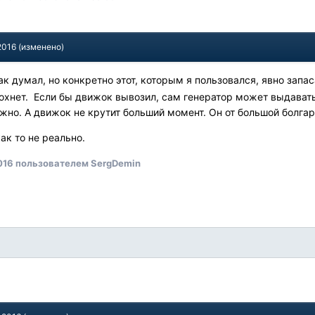
2016
(изменено)
так думал, но конкретно этот, которым я пользовался, явно запа
лохнет. Если бы движок вывозил, сам генератор может выдават
жно. А движок не крутит больший момент. Он от большой болга
ак то не реально.
016
пользователем SergDemin