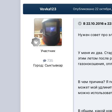
Vovka123
Опубликовано
22 октября,
В 22.10.2016 в 22:
Нужен совет про э
Участник
У меня их два. Ста
этим летом после р
735
газонокошения, оп
Город:
Сыктывкар
В чем причина? Я п
может мой удлинит
можно использовать
В общем, какой нов