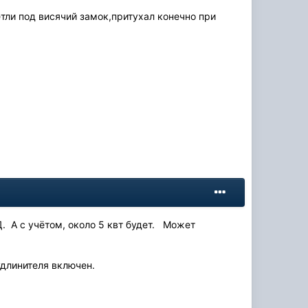
етли под висячий замок,притухал конечно при
Д. А с учётом, около 5 квт будет. Может
 удлинителя включен.