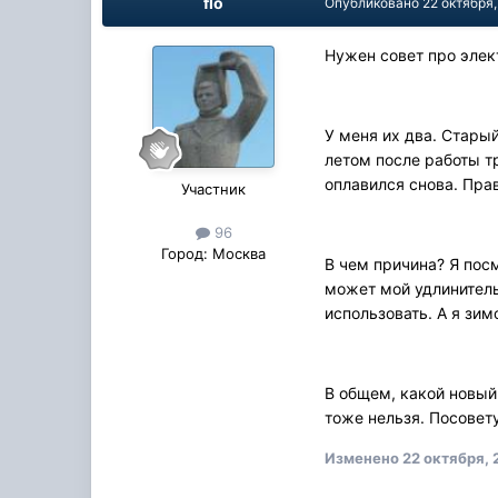
flo
Опубликовано
22 октября,
Нужен совет про элек
У меня их два. Старый
летом после работы т
оплавился снова. Пра
Участник
96
Город:
Москва
В чем причина? Я посм
может мой удлинитель
использовать. А я зим
В общем, какой новый 
тоже нельзя. Посовету
Изменено
22 октября, 