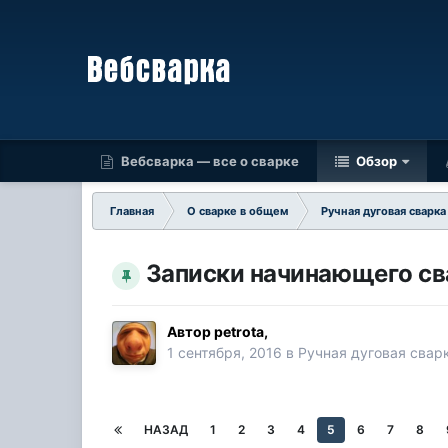
Вебсварка — все о сварке
Обзор
Главная
О сварке в общем
Ручная дуговая сварк
Записки начинающего с
Автор
petrota
,
1 сентября, 2016
в
Ручная дуговая сва
НАЗАД
1
2
3
4
5
6
7
8