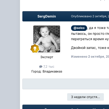
SergDemin
Опубликовано
2 октября, 
, да я тоже 
@selco
пытаюсь, он просто г
перегреться время ну
Двойной запас, тоже к
Изменено
2 октября, 2
Эксперт
7,2 тыс
Город:
Владикавказ
3 недели спустя...