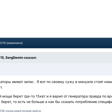
2016
(изменено)
:15, SergDemin сказал:
раторы имеют запас . Я вот по своему сужу в мануале стоит ном
т.
й моще берет где-то 15квт и я варил от генератора правда по в
берет, то есть не больше а как бы сказать потребление специ
016
пользователем selco