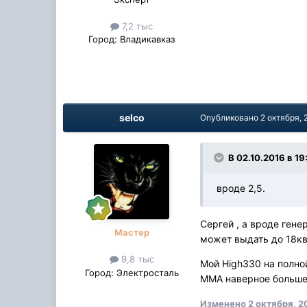
7,2 тыс
Город:
Владикавказ
selco
Опубликовано
2 октября, 
В 02.10.2016 в 19
вроде 2,5.
Сергей , а вроде гене
Мастер
может выдать до 18кв
9,8 тыс
Мой High330 на полно
Город:
Электросталь
ММА наверное больше 
Изменено
2 октября, 2