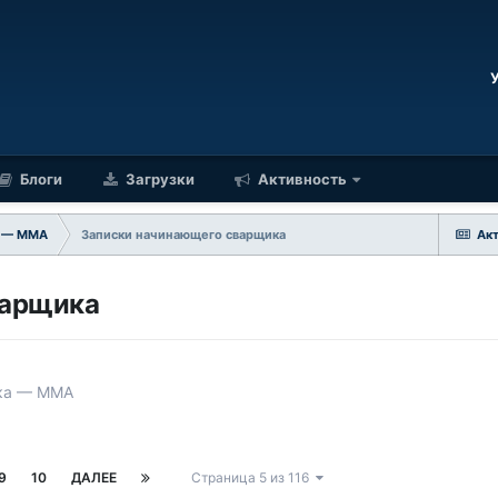
Блоги
Загрузки
Активность
а — ММA
Записки начинающего сварщика
Ак
варщика
рка — ММA
9
10
ДАЛЕЕ
Страница 5 из 116