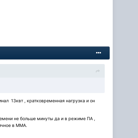
инал 13квт , кратковременная нагрузка и он
ремени не больше минуты да и в режиме ПА ,
фичное в ММА.