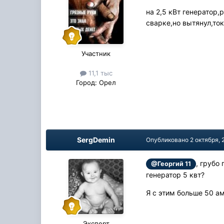
на 2,5 кВт генератор
сварке,но вытянул,ток
Участник
11,1 тыс
Город:
Орел
SergDemin
Опубликовано
2 октября, 
, грубо
@Георгий 11
генератор 5 квт?
Я с этим больше 50 ам
Эксперт