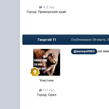
4,3 тыс
Город:
Приморский край.
Георгий 11
Опубликовано
28 марта, 
,на ев
@валера1963
Участник
11,1 тыс
Город:
Орел