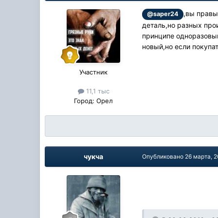
,вы правы
@saper24
деталь,но разных прои
принципе одноразовый
новый,но если покупат
Участник
11,1 тыс
Город:
Орел
чукча
Опубликовано
26 марта, 