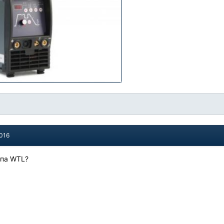
2016
типа WTL?