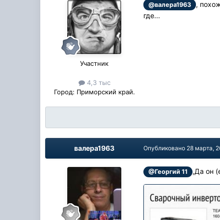
, похо
@валера1963
где...
Участник
4,3 тыс
Город:
Приморский край.
валера1963
Опубликовано
28 марта, 
,Да он 
@Георгий 11