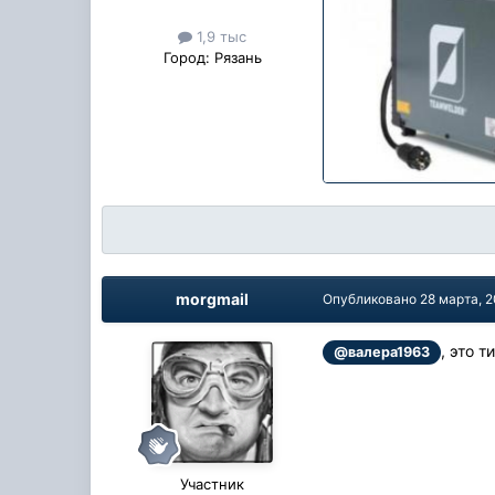
1,9 тыс
Город:
Рязань
morgmail
Опубликовано
28 марта, 
, это 
@валера1963
Участник