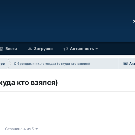
Блоги
Загрузки
Активность
оре
О брендах и их легендах (откуда кто взялся)
Ак
куда кто взялся)
Страница 4 из 5