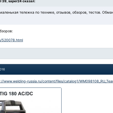
8:39, saper24 сказал:
маленькая тележка по технике, отзывов, обзоров, тестов. Обман
обзоров:
om/520078.html
2016
p://www.welding-russia.ru/content/files/catalog1/WM098108_RU_T