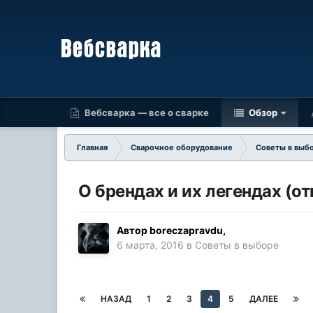
Вебсварка — все о сварке
Обзор
Главная
Сварочное оборудование
Советы в выб
О брендах и их легендах (от
Автор
boreczapravdu
,
6 марта, 2016
в
Советы в выборе
НАЗАД
1
2
3
4
5
ДАЛЕЕ