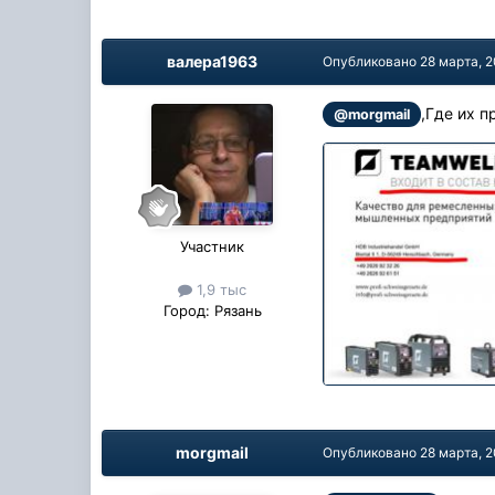
валера1963
Опубликовано
28 марта, 
,Где их п
@morgmail
Участник
1,9 тыс
Город:
Рязань
morgmail
Опубликовано
28 марта, 