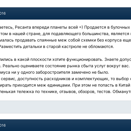
2016
етесь, Ресанта впереди планеты всей =) Продается в булочных
м в нашей стране, для подавляющего большинства, является це
малась продавать спаянные меж собой схемки без корпуса еще
 Разместить детальки в старой кастрюле не обломаются.
лились в какой плоскости хотите функционировать. Знаете доп
 Реально оцениваете состояние рынка сбыта услуг вокруг вас.
ниуса ни у одного заборостроителя замечено не было.
ь сервис, доступность расходников и комплектующих, то выбор 
ирать приходится меж единицами. При этом не попасть в Китай
ленькая тележка по технике, отзывов, обзоров, тестов. Обманут
2016