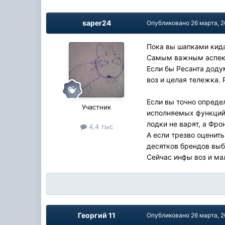
saper24
Опубликовано
26 марта, 
Пока вы шапками кида
Самым важным аспекто
Если бы Ресанта доду
воз и целая тележка.
Если вы точно опреде
Участник
исполняемых функций.
лодки не варят, а Фро
4,4 тыс
А если трезво оценит
десятков брендов выб
Сейчас инфы воз и ма
Георгий 11
Опубликовано
26 марта, 