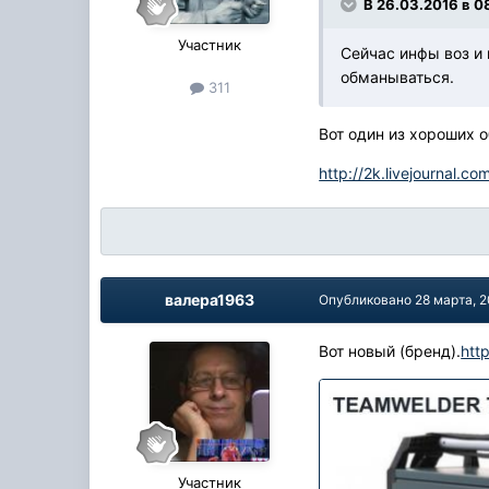
В 26.03.2016 в 0
Участник
Сейчас инфы воз и 
обманываться.
311
Вот один из хороших 
http://2k.livejournal.c
валера1963
Опубликовано
28 марта, 
Вот новый (бренд).
htt
Участник