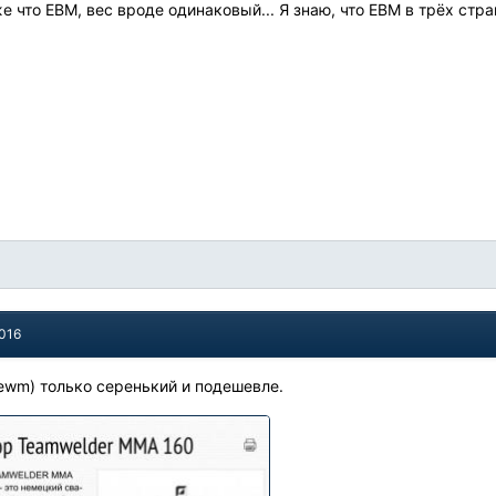
же что ЕВМ, вес вроде одинаковый... Я знаю, что ЕВМ в трёх стр
2016
(ewm) только серенький и подешевле.