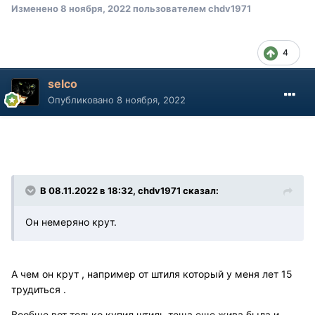
Изменено
8 ноября, 2022
пользователем chdv1971
4
selco
Опубликовано
8 ноября, 2022
В 08.11.2022 в 18:32, chdv1971 сказал:
Он немеряно крут.
А чем он крут , например от штиля который у меня лет 15
трудиться .
Вообще вот только купил штиль теща еще жива была и