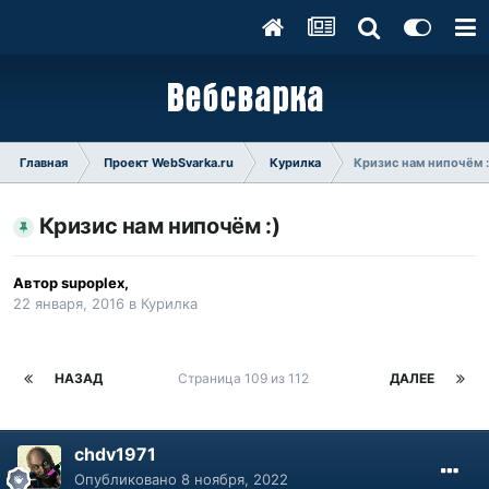
Главная
Проект WebSvarka.ru
Курилка
Кризис нам нипочём :
Кризис нам нипочём :)
Автор
supoplex
,
22 января, 2016
в
Курилка
НАЗАД
Страница 109 из 112
ДАЛЕЕ
chdv1971
Опубликовано
8 ноября, 2022