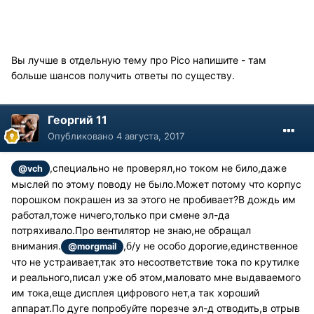
Вы лучше в отдельную тему про Pico напишите - там
больше шансов получить ответы по существу.
Георгий 11
Опубликовано
4 августа, 2017
,специально не проверял,но током не било,даже
@vch
мыслей по этому поводу не было.Может потому что корпус
порошком покрашен из за этого не пробивает?В дождь им
работал,тоже ничего,только при смене эл-да
потряхивало.Про вентилятор не знаю,не обращал
внимания.
,б/у не особо дорогие,единственное
@morgmail
что не устраивает,так это несоответствие тока по крутилке
и реального,писал уже об этом,маловато мне выдаваемого
им тока,еще дисплея цифрового нет,а так хороший
аппарат.По дуге попробуйте порезче эл-д отводить,в отрыв