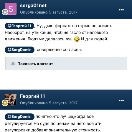
serga01net
Опубликовано
5 августа, 2017
, Ну, дык, форсаж на отрыв не влияет.
@Георгий 11
Наоборот, на утыкание, чтоб не гасло от неловкого
движения. Людями делалось же.
И для людей.
, совершенно согласен.
@SergDemin
Показать контент
Георгий 11
Опубликовано
5 августа, 2017
,понятно,что лучше,когда все
@SergDemin
регулируется.Но судя по ценам на него все эти
регулировки добавят значительную стоимость.