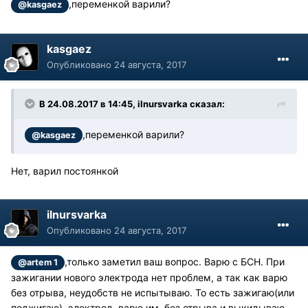
,переменкой варили?
@kasgaez
kasgaez
Опубликовано
24 августа, 2017
В 24.08.2017 в 14:45, ilnursvarka сказал:
,переменкой варили?
@kasgaez
Нет, варил постоянкой
ilnursvarka
Опубликовано
24 августа, 2017
,только заметил ваш вопрос. Варю с БСН. При
@artem 1
зажигании нового электрода нет проблем, а так как варю
без отрыва, неудобств не испытываю. То есть зажигаю(или
поджигаю) электрод, варю им без отрыва и выкидываю.