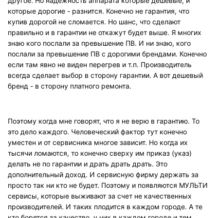
другое. Но надежность аппарата которые дешевые, и
которые дорогие - разнится. Конечно не гарантия, что
купив дорогой не сломается. Но шанс, что сделают
правильно и в гарантии не откажут будет выше. Я многих
знаю кого послали за превышение ПВ. И ни знаю, кого
послали за превышение ПВ с дорогими брендами. Конечно
если там явно не виден перегрев и т.п. Производитель
всегда сделает выбор в сторону гарантии. А вот дешевый
бренд - в сторону платного ремонта.
Поэтому когда мне говорят, что я не верю в гарантию. То
это дело каждого. Человеческий фактор тут конечно
уместен и от сервисника многое зависит. Но когда их
тысячи ломаются, то конечно сверху им приказ (указ)
делать не по гарантии и драть драть драть. Это
дополнительный доход. И сервисную фирму держать за
просто так ни кто не будет. Поэтому и появляются МУЛЬТИ
сервисы, которые выживают за счет не качественных
производителей. И таких плодится в каждом городе. А те
кто борятся за качество, у них в каждом городе и тем