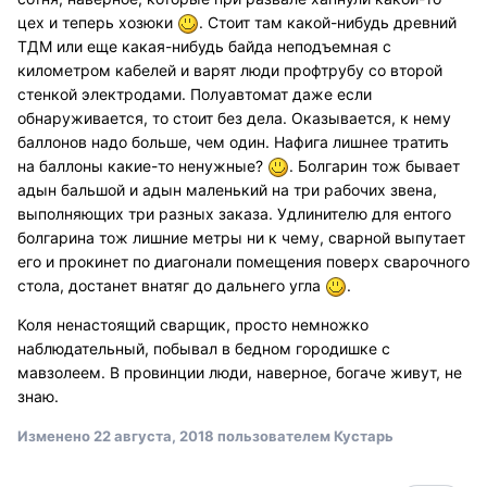
цех и теперь хозюки
. Стоит там какой-нибудь древний
ТДМ или еще какая-нибудь байда неподъемная с
километром кабелей и варят люди профтрубу со второй
стенкой электродами. Полуавтомат даже если
обнаруживается, то стоит без дела. Оказывается, к нему
баллонов надо больше, чем один. Нафига лишнее тратить
на баллоны какие-то ненужные?
. Болгарин тож бывает
адын бальшой и адын маленький на три рабочих звена,
выполняющих три разных заказа. Удлинителю для ентого
болгарина тож лишние метры ни к чему, сварной выпутает
его и прокинет по диагонали помещения поверх сварочного
стола, достанет внатяг до дальнего угла
.
Коля ненастоящий сварщик, просто немножко
наблюдательный, побывал в бедном городишке с
мавзолеем. В провинции люди, наверное, богаче живут, не
знаю.
Изменено
22 августа, 2018
пользователем Кустарь