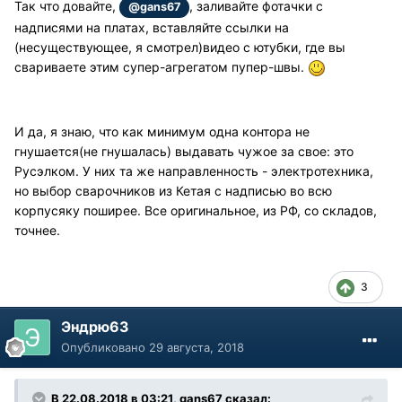
Так что довайте,
, заливайте фотачки с
@gans67
надписями на платах, вставляйте ссылки на
(несуществующее, я смотрел)видео с ютубки, где вы
свариваете этим супер-агрегатом пупер-швы.
И да, я знаю, что как минимум одна контора не
гнушается(не гнушалась) выдавать чужое за свое: это
Русэлком. У них та же направленность - электротехника,
но выбор сварочников из Кетая с надписью во всю
корпусяку поширее. Все оригинальное, из РФ, со складов,
точнее.
3
Эндрю63
Опубликовано
29 августа, 2018
В 22.08.2018 в 03:21, gans67 сказал: