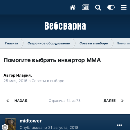
Главная
Сварочное оборудование
Советы в выборе
Помоги
Помогите выбрать инвертор ММА
Автор
Илария
,
25 мая, 2016
в
Советы в выборе
НАЗАД
Страница 54 из 78
ДАЛЕЕ
midtower
Опубликовано
21 августа, 2018