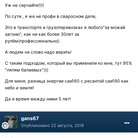
Уж не серчайте!)))
По сути , я же не профи в сваросном деле,
Это в транспорте и грузоперевозках я любого"за можай
загоню", как ни как более 30лет за
рулём(профессионально).
А людям на слово надо верить!
С таким подходом, который вы применили ко мне, тут 95%
"лялям балаевых")))
Для меня, разница энергии саи160 с ресантой саи190 как
небо и земля!
Да и время между ними 5 лет!
gans67
Опубликовано
22 августа, 2018