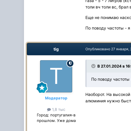
газа - 5 - 7 литров (
толи вч толи вс, брал
Еще не понимаю наско
По поводу частоты - я
tig
Опубликовано
27 января,
В 27.01.2024 в 16
По поводу частоты 
Наоборот. На высокой
Модератор
алюминия нужно быст
1,8 тыс
Город:
португалия-в
прошлом. Уже дома