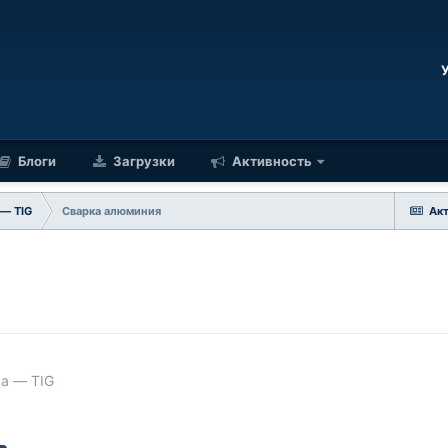
Блоги
Загрузки
Активность
 — TIG
Сварка алюминия
Ак
ка — TIG