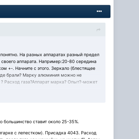
 понятно. На разных аппаратах разный предел
ий своего аппарата. Например:20-80 середина
ом +-. Начните с этого. Зеркало (блестящее
,где брали? Марку алюминия можно не
 ? Расход газа?Аппарат марка? Опыт?-может
что большинство ставит около 25-35%.
олгарке с лепестком). Присадка 4043. Расход