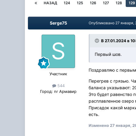
НАЗАД
124
125
126
127
128
129
Serge75
Опубликовано
27 января,
В 27.01.2024 в 10
Первый шов.
Поздравляю с первым 
Участник
Перегрев с грязью. Ч
544
баланса указывают: 20
Город:
nr Армавир
Это будет равенство п
расплавленное озеро 
Присадок какой марки
есть.
Изменено
27 января, 