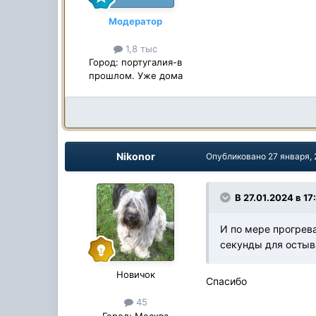
Модератор
1,8 тыс
Город:
португалия-в
прошлом. Уже дома
Nikonor
Опубликовано
27 января,
В 27.01.2024 в 17
И по мере прогрева
секунды для остыва
Новичок
Спасибо
45
Город:
Москва