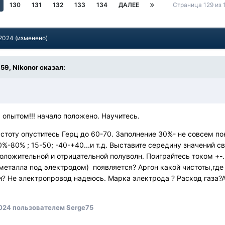
130
131
132
133
134
ДАЛЕЕ
Страница 129 из
 2024
(изменено)
:59,
Nikonor
сказал:
опытом!!! начало положено. Научитесь.
астоту опуститесь Герц до 60-70. Заполнение 30%- не совсем п
%-80% ; 15-50; -40-+40...и т.д. Выставите середину значений 
оложительной и отрицательной полуволн. Поиграйтесь током +-.
металла под электродом) появляется? Аргон какой чистоты,гд
? Не электропровод надеюсь. Марка электрода ? Расход газа
2024
пользователем Serge75