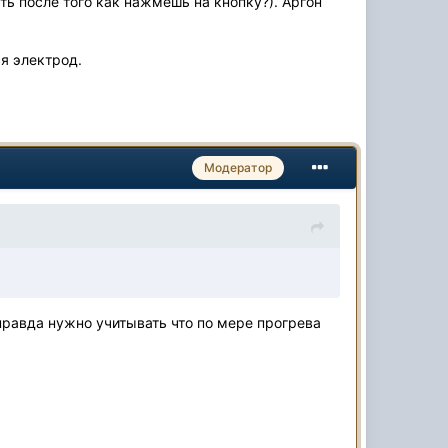
ять после того как нажмёшь на кнопку?). Аргон
ся электрод.
Модератор
 правда нужно учитывать что по мере прогрева