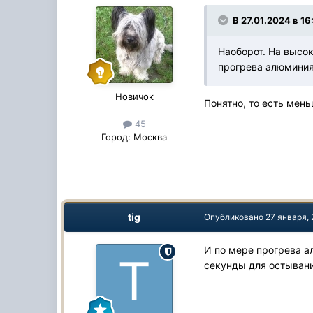
В 27.01.2024 в 16
Наоборот. На высок
прогрева алюминия
Новичок
Понятно, то есть мен
45
Город:
Москва
tig
Опубликовано
27 января,
И по мере прогрева а
секунды для остывания