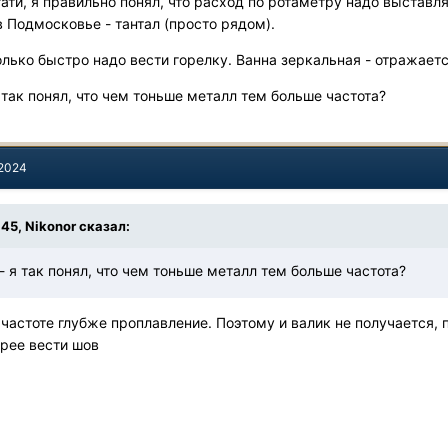
кстати, я правильно понял, что расход по ротаметру надо выставл
 в Подмосковье - тантал (просто рядом).
лько быстро надо вести горелку. Ванна зеркальная - отражает
 так понял, что чем тоньше металл тем больше частота?
 2024
:45,
Nikonor
сказал:
- я так понял, что чем тоньше металл тем больше частота?
 частоте глубже проплавление. Поэтому и валик не получается,
рее вести шов