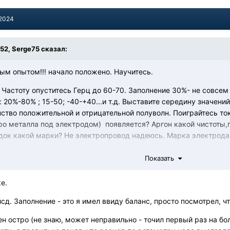
 2024
:52,
Serge75
сказал:
ым опытом!!! начало положено. Научитесь.
 Частоту опуститесь Герц до 60-70. Заполнение 30%- не совсем
 20%-80% ; 15-50; -40-+40...и т.д. Выставите середину значен
нство положительной и отрицательной полуволн. Поиграйтесь ток
ро металла под электродом) появляется? Аргон какой чистоты
док какой марки? Не электропровод надеюсь. Марка электрода
ь.
Показать
ке.
сд. Заполнение - это я имел ввиду баланс, просто посмотрел, 
ен остро (не знаю, может неправильно - точил первый раз на б