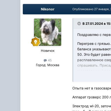
Nikonor
Опубликовано
27 января,
В 27.01.2024 в 15
Поздравляю с перв
Перегрев с грязью.
баланса указывают:
Новичок
50. Это будет раве
расплавленное озе
45
Город:
Москва
спрашивать. Приса
газосварочный ест
Опыта нет в газосвар
Аппарат гроверс 200 л
Электрод wl-20, заточ