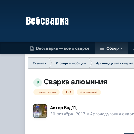
Вебсварка — все о сварке
Обзор
Главная
О сварке в общем
Аргонодуговая сварка
Сварка алюминия
технологии
TIG
алюминий
Автор
Вад11
,
30 октября, 2017
в
Аргонодуговая свар