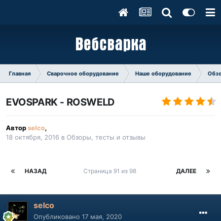
Главная
Сварочное оборудование
Наше оборудование
Обзо
EVOSPARK - ROSWELD
Автор
selco
,
18 октября, 2016
в
Обзоры, тесты и отзывы
НАЗАД
Страница 91 из 98
ДАЛЕЕ
selco
Опубликовано
17 мая, 2020