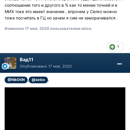
соотношение того и другого в % как то менее точней и в
МИХ токе это имеет значение , впрочем у Селко можно
тоже посчитать в ГЦ но зачем я сим не заморачивался .
Изменено
17 мая, 2020
пользователем selco
1
Вад11
Опубликовано
17 мая, 2020
,
,
@NikOtiN
@selco