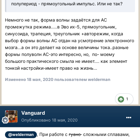
полупериод - прямоугольный импульс. Или не так?
Немного не так, форма волны задаётся для АС
промежутка режима.....в Эво их-5, прямоугольник,
синусоида, трапеция, треугольник +авторежим, когда
выбор формы волны АС отдан на усмотрение электронного
мозга...а он это делает на основе величины тока..разные
формы полуволн АС-это интересно, но, по- моему
большого практического смыла не имеет.... как элемент
тонкой настройки-имеет право на жизнь...
Изменено
18 мая, 2020
пользователем welderman
1
Vanguard
Опубликовано
18 мая, 2020
, При работе с
гуано
сложными сплавами,
@welderman