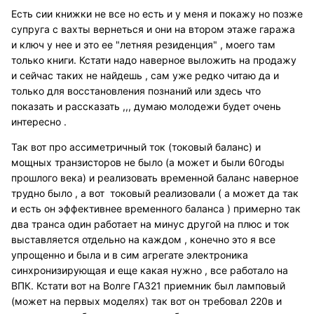
Есть сии книжки не все но есть и у меня и покажу но позже
супруга с вахты вернеться и они на втором этаже гаража
и ключ у нее и это ее "летняя резиденция" , моего там
только книги. Кстати надо наверное выложить на продажу
и сейчас таких не найдешь , сам уже редко читаю да и
только для восстановления познаний или здесь что
показать и рассказать ,,, думаю молодежи будет очень
интересно .
Так вот про ассиметричный ток (токовый баланс) и
мощных транзисторов не было (а может и были 60годы
прошлого века) и реализовать временной баланс наверное
трудно было , а вот токовый реализовали ( а может да так
и есть он эффективнее временного баланса ) примерно так
два транса один работает на минус другой на плюс и ток
выставляется отдельно на каждом , конечно это я все
упрощенно и была и в сим агрегате электроника
синхронизирующая и еще какая нужно , все работало на
ВПК. Кстати вот на Волге ГАЗ21 приемник был ламповый
(может на первых моделях) так вот он требовал 220в и