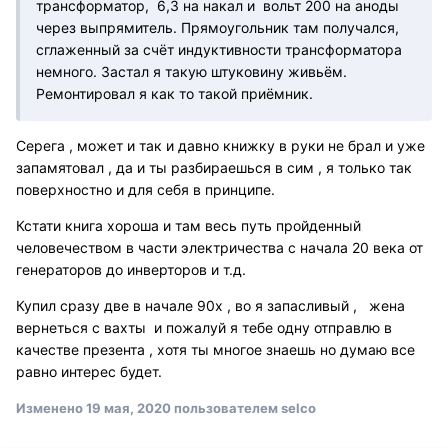
трансформатор, 6,3 на накал и вольт 200 на аноды
через выпрямитель. Прямоугольник там получался,
сглаженный за счёт индуктивности трансформатора
немного. Застал я такую штуковину живьём.
Ремонтировал я как то такой приёмник.
Серега , может и так и давно книжку в руки не брал и уже
запамятовал , да и ты разбираешься в сим , я только так
поверхностно и для себя в принципе.
Кстати книга хороша и там весь путь пройденный
человечеством в части электричества с начала 20 века от
генераторов до инверторов и т.д.
Купил сразу две в начале 90х , во я запасливый , жена
вернеться с вахты и пожалуй я тебе одну отправлю в
качестве презента , хотя ты многое знаешь но думаю все
равно интерес будет.
Изменено
19 мая, 2020
пользователем selco