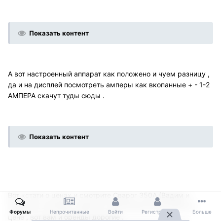
Показать контент
А вот настроенный аппарат как положено и чуем разницу ,
да и на дисплей посмотреть амперы как вкопанные + - 1-2
АМПЕРА скачут туды сюды .
Показать контент
Вот кстати о ценах и смотрите Сварог 350А (Вадим и
наверное помнишь Сварога) переплюнул Есаб 400А по
Форумы
Непрочитанные
Войти
Регистрация
Больше
цене , вот вам и бренды дорогие .