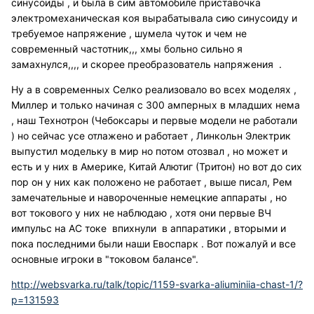
синусоиды , и была в сим автомобиле приставочка
электромеханическая коя вырабатывала сию синусоиду и
требуемое напряжение , шумела чуток и чем не
современный частотник,,, хмы больно сильно я
замахнулся,,,, и скорее преобразователь напряжения .
Ну а в современных Селко реализовало во всех моделях ,
Миллер и только начиная с 300 амперных в младших нема
, наш Технотрон (Чебоксары и первые модели не работали
) но сейчас усе отлажено и работает , Линкольн Электрик
выпустил модельку в мир но потом отозвал , но может и
есть и у них в Америке, Китай Алютиг (Тритон) но вот до сих
пор он у них как положено не работает , выше писал, Рем
замечательные и навороченные немецкие аппараты , но
вот токового у них не наблюдаю , хотя они первые ВЧ
импульс на АС токе впихнули в аппаратики , вторыми и
пока последними были наши Евоспарк . Вот пожалуй и все
основные игроки в "токовом балансе".
http://websvarka.ru/talk/topic/1159-svarka-aliuminiia-chast-1/?
p=131593