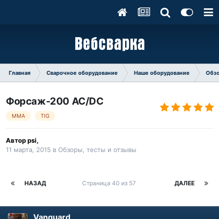
Главная
Сварочное оборудование
Наше оборудование
Обзо
Форсаж-200 АС/DC
MMA
TIG
Автор
psi
,
11 марта, 2015
в
Обзоры, тесты и отзывы
НАЗАД
Страница 40 из 57
ДАЛЕЕ
Vanguard