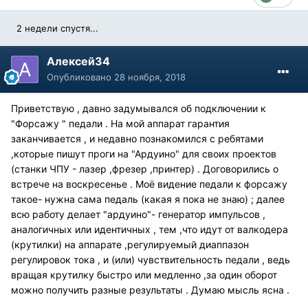
2 недели спустя...
Алексей34
Опубликовано
28 ноября, 2018
Приветствую , давно задумывался об подключении к
"Форсажу " педали . На мой аппарат гарантия
заканчивается , и недавно познакомился с ребятами
,которые пишут проги на "Ардуино" для своих проектов
(станки ЧПУ - лазер ,фрезер ,принтер) . Договорились о
встрече на воскресенье . Моё видение педали к форсажу
такое- нужна сама педаль (какая я пока не знаю) ; далее
всю работу делает "ардуино"- генератор импульсов ,
аналогичных или идентичных , тем ,что идут от валкодера
(крутилки) на аппарате ,регулируемый диаппазон
регулировок тока , и (или) чувствительность педали , ведь
вращая крутилку быстро или медленно ,за один оборот
можно получить разные результаты . Думаю мысль ясна .