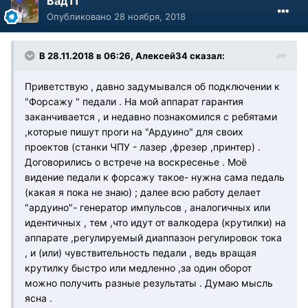
Вад11
Опубликовано
28 ноября, 2018
В 28.11.2018 в 06:26, Алексей34 сказал:
Приветствую , давно задумывался об подключении к
"Форсажу " педали . На мой аппарат гарантия
заканчивается , и недавно познакомился с ребятами
,которые пишут проги на "Ардуино" для своих
проектов (станки ЧПУ - лазер ,фрезер ,принтер) .
Договорились о встрече на воскресенье . Моё
видение педали к форсажу такое- нужна сама педаль
(какая я пока не знаю) ; далее всю работу делает
"ардуино"- генератор импульсов , аналогичных или
идентичных , тем ,что идут от валкодера (крутилки) на
аппарате ,регулируемый диаппазон регулировок тока
, и (или) чувствительность педали , ведь вращая
крутилку быстро или медленно ,за один оборот
можно получить разные результаты . Думаю мысль
ясна .