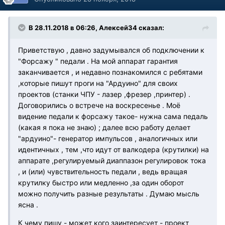
В 28.11.2018 в 06:26, Алексей34 сказал:
Приветствую , давно задумывался об подключении к
"Форсажу " педали . На мой аппарат гарантия
заканчивается , и недавно познакомился с ребятами
,которые пишут проги на "Ардуино" для своих
проектов (станки ЧПУ - лазер ,фрезер ,принтер) .
Договорились о встрече на воскресенье . Моё
видение педали к форсажу такое- нужна сама педаль
(какая я пока не знаю) ; далее всю работу делает
"ардуино"- генератор импульсов , аналогичных или
идентичных , тем ,что идут от валкодера (крутилки) на
аппарате ,регулируемый диаппазон регулировок тока
, и (или) чувствительность педали , ведь вращая
крутилку быстро или медленно ,за один оборот
можно получить разные результаты . Думаю мысль
ясна .
К чему пишу - может кого заинтересует - проект