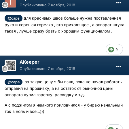
Опубликовано
7 ноября, 2018
,для красивых швов больше нужна поставленная
@caps
рука и хорошая горелка , это приходящее , а аппарат штука
такая , лучше сразу брать с хорошим функционалом .
5
AKeeper
Опубликовано
7 ноября, 2018
, за такую цену я бы взял, пока не начал работать
@caps
отправил на прошивку, а на остаток от рыночной цены
аппарата купил горелку, расходку и т.д.
А с поджигом я немного приловчился - у бираю начальный
ток в ноль и все...)))