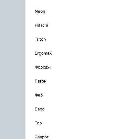
Neon
Hitachi
Triton
ErgomaX
Форсаж
Патон
Феб
Барс
Тор
Сварог