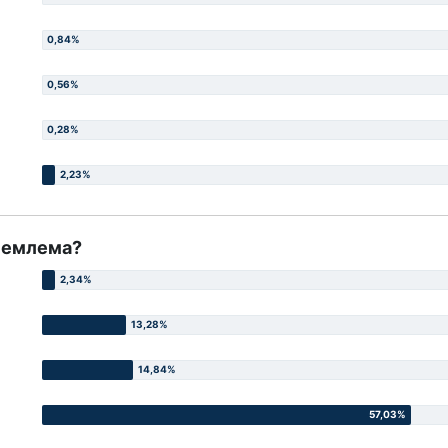
риемлема?