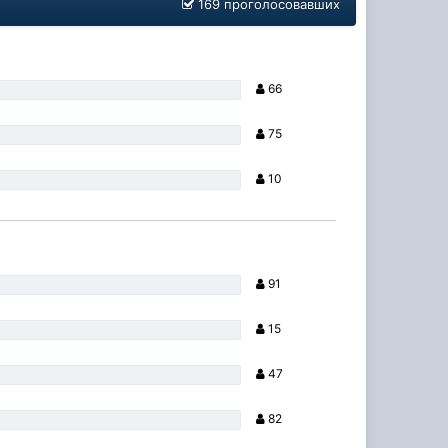
169 проголосовавших
66
75
10
91
15
47
82