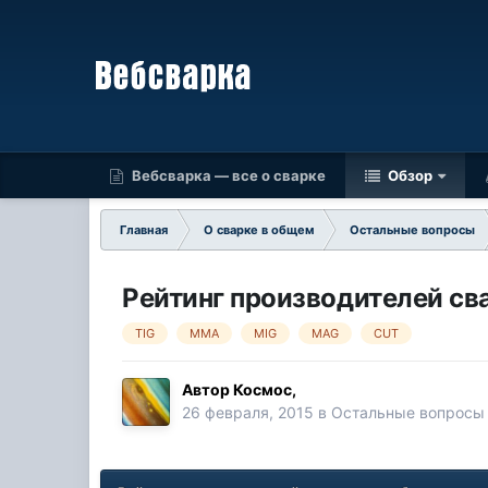
Вебсварка — все о сварке
Обзор
Главная
О сварке в общем
Остальные вопросы
Рейтинг производителей св
TIG
MMA
MIG
MAG
CUT
Автор
Космос
,
26 февраля, 2015
в
Остальные вопросы