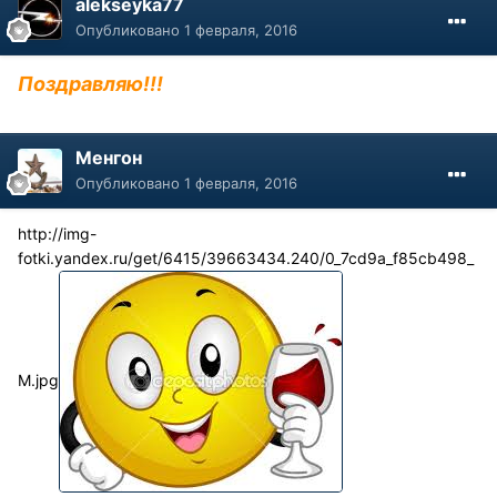
alekseyka77
Опубликовано
1 февраля, 2016
Поздравляю!!!
Менгон
Опубликовано
1 февраля, 2016
http://img-
fotki.yandex.ru/get/6415/39663434.240/0_7cd9a_f85cb498_
M.jpg