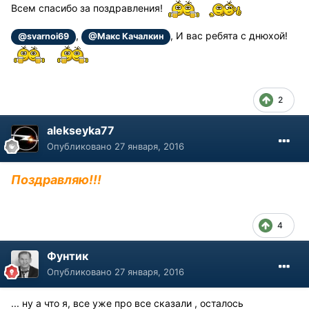
Всем спасибо за поздравления!
,
, И вас ребята с днюхой!
@svarnoi69
@Макс Качалкин
2
alekseyka77
Опубликовано
27 января, 2016
Поздравляю!!!
4
Фунтик
Опубликовано
27 января, 2016
... ну а что я, все уже про все сказали , осталось