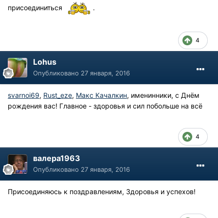
присоединиться
.
4
Lohus
Опубликовано
27 января, 2016
svarnoi69
,
Rust_eze
,
Макс Качалкин
, именинники, с Днём
рождения вас! Главное - здоровья и сил побольше на всё
4
валера1963
Опубликовано
27 января, 2016
Присоединяюсь к поздравлениям, Здоровья и успехов!