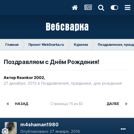
Главная
Проект WebSvarka.ru
Курилка
Поздравления, празд
Поздравляем с Днём Рождения!
Автор
Reankor 2002
,
27 декабря, 2013
в
Поздравления, праздники, дни рождения
НАЗАД
Страница 75 из 82
ДАЛЕЕ
m4shaman1980
Опубликовано
27 января, 2016