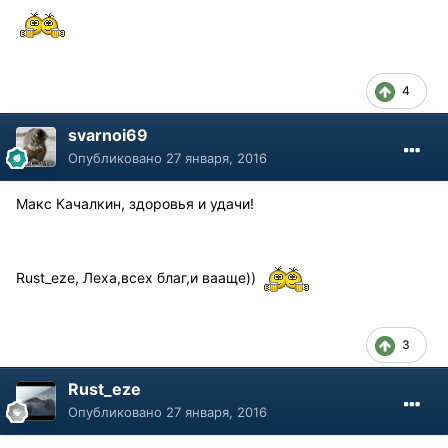
4
svarnoi69
Опубликовано
27 января, 2016
Макс Качалкин, здоровья и удачи!
Rust_eze, Леха,всех благ,и вааще))
3
Rust_eze
Опубликовано
27 января, 2016