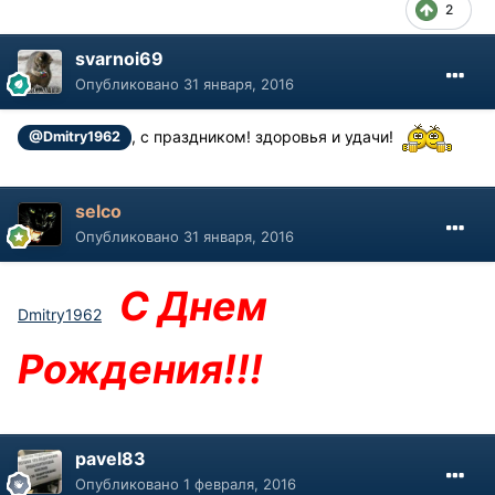
2
svarnoi69
Опубликовано
31 января, 2016
, с праздником! здоровья и удачи!
@Dmitry1962
selco
Опубликовано
31 января, 2016
С Днем
Dmitry1962
Рождения!!!
pavel83
Опубликовано
1 февраля, 2016