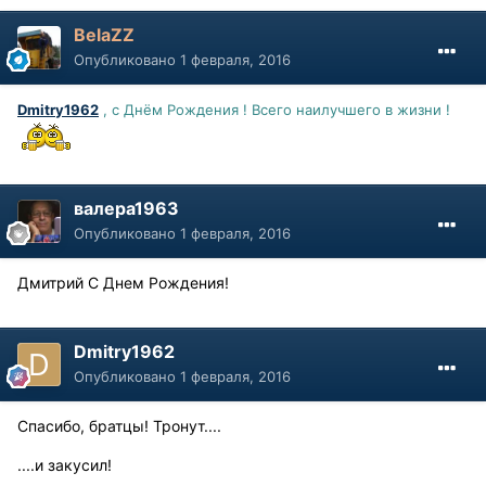
BelaZZ
Опубликовано
1 февраля, 2016
Dmitry1962
, с Днём Рождения ! Всего наилучшего в жизни !
валера1963
Опубликовано
1 февраля, 2016
Дмитрий С Днем Рождения!
Dmitry1962
Опубликовано
1 февраля, 2016
Спасибо, братцы! Тронут....
....и закусил!