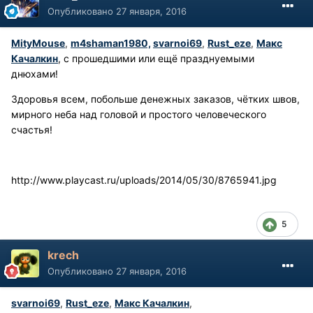
Опубликовано
27 января, 2016
MityMouse
,
m4shaman1980,
svarnoi69
,
Rust_eze
,
Макс
Качалкин
, с прошедшими или ещё празднуемыми
днюхами!
Здоровья всем, побольше денежных заказов, чётких швов,
мирного неба над головой и простого человеческого
счастья!
http://www.playcast.ru/uploads/2014/05/30/8765941.jpg
5
krech
Опубликовано
27 января, 2016
svarnoi69
,
Rust_eze
,
Макс Качалкин
,