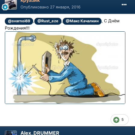
круазик
Опубликовано
27 января, 2016
,
,
, С Днём
@svarnoi69
@Rust_eze
@Макс Качалкин
Рождения!!!
5
Alex_DRUMMER