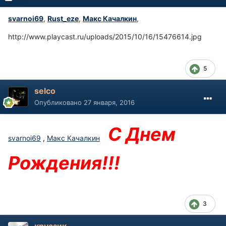
svarnoi69
,
Rust_eze
,
Макс Качалкин
,
http://www.playcast.ru/uploads/2015/10/16/15476614.jpg
5
selco
Опубликовано
27 января, 2016
С Днем
svarnoi69
,
Макс Качалкин
Рождения!!!
3