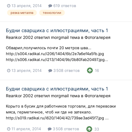
13 апреля, 2014
619 ответов
резка металла
технологии
Будни сварщика с иллюстрациями, часть 1
Reankor 2002
ответил
morgmail
тема в
Фотогалерея
Обварил,получилось почти 20 метров шва...
http://s004.radikal.ru/i206/1404/6b/2e7a6ef4a5fb.jpg
http://s006.radikal.ru/i213/1404/9b/0b80fab20497.jpg...
13 апреля, 2014
3 508 ответов
16
Будни сварщика с иллюстрациями, часть 1
Reankor 2002
ответил
morgmail
тема в
Фотогалерея
Корыто в бусик для работников торговли, для перевозки
мяса, герметичное, чтоб ни где не затекало.
http://s019.radikal.ru/i620/1404/42/739ae3ad45f7.jpg ...
11 апреля, 2014
3 508 ответов
33