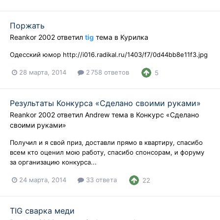
Поржать
Reankor 2002
ответил
tig
тема в
Курилка
Одесский юмор http://i016.radikal.ru/1403/f7/0d44bb8e11f3.jpg
28 марта, 2014
2 758 ответов
5
Результаты Конкурса «Сделано своими руками»
Reankor 2002
ответил
Andrew
тема в
Конкурс «Сделано
своими руками»
Получил и я свой приз, доставли прямо в квартиру, спасибо
всем кто оценил мою работу, спасибо спонсорам, и форуму
за организацию конкурса...
24 марта, 2014
33 ответа
22
TIG сварка меди