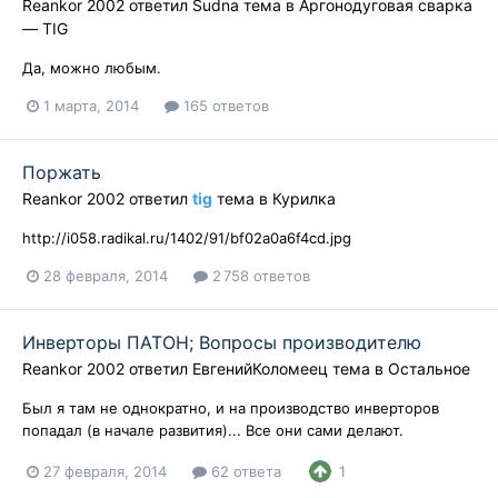
Reankor 2002
ответил
Sudna
тема в
Аргонодуговая сварка
— TIG
Да, можно любым.
1 марта, 2014
165 ответов
Поржать
Reankor 2002
ответил
tig
тема в
Курилка
http://i058.radikal.ru/1402/91/bf02a0a6f4cd.jpg
28 февраля, 2014
2 758 ответов
Инверторы ПАТОН; Вопросы производителю
Reankor 2002
ответил
ЕвгенийКоломеец
тема в
Остальное
Был я там не однократно, и на производство инверторов
попадал (в начале развития)... Все они сами делают.
27 февраля, 2014
62 ответа
1