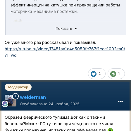
эффект инерции на катушке при прекращении работы
моторчика механизма протяжки.
Показать
Он уже много раз рассказывал и показывал.
https://rutube.ru/video/f7451aa1e4d5059fc767f1ccc1002ea0/
?r=wd
2
1
Модератор
welderman
Опубликовано
24 ноября, 2025
Образец феерического тупизма.Вот как с такими
бороться?Может ГС тут и не при чём,просто не читая
бумажку подмахнул, но таких спецофф через раз.