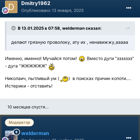
Dmitry1962
Опубликовано
13 января, 2025
В 13.01.2025 в 07:58,
welderman
сказал:
делают грязную проволоку, ату их , ненавижжу,ааааа
Именно, именно! Мучайся потом!
Вместо дуги "ззззззз"
- дуга "ЖЖЖЖЖЖ"
Николаич, пытливый ум (
) в поисках причин копоти....
Истерики - отставить!
10 месяцев спустя...
Модератор
welderman