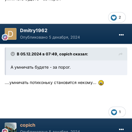
2
Dmitry1962
Опубликовано
5 декабря, 2024
В 05.12.2024 в 07:49,
copich
сказал:
А умничать будете - за порог.
....умничать потихоньку становится некому...
1
copich
Опубликовано
5 декабря, 2024