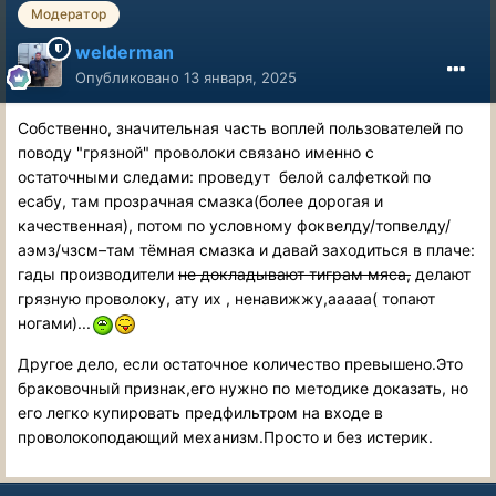
Модератор
welderman
Опубликовано
13 января, 2025
Собственно, значительная часть воплей пользователей по
поводу "грязной" проволоки связано именно с
остаточными следами: проведут белой салфеткой по
есабу, там прозрачная смазка(более дорогая и
качественная), потом по условному фоквелду/топвелду/
аэмз/чзсм–там тёмная смазка и давай заходиться в плаче:
гады производители
не докладывают тиграм мяса,
делают
грязную проволоку, ату их , ненавижжу,ааааа( топают
ногами)...
Другое дело, если остаточное количество превышено.Это
браковочный признак,его нужно по методике доказать, но
его легко купировать предфильтром на входе в
проволокоподающий механизм.Просто и без истерик.