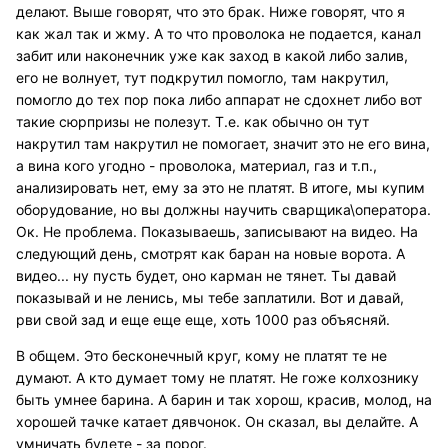
делают. Выше говорят, что это брак. Ниже говорят, что я
как жал так и жму. А то что проволока не подается, канал
забит или наконечник уже как заход в какой либо залив,
его не волнует, тут подкрутил помогло, там накрутил,
помогло до тех пор пока либо аппарат не сдохнет либо вот
такие сюрпризы не полезут. Т.е. как обычно он тут
накрутил там накрутил не помогает, значит это не его вина,
а вина кого угодно - проволока, материал, газ и т.п.,
анализировать нет, ему за это не платят. В итоге, мы купим
оборудование, но вы должны научить сварщика\оператора.
Ок. Не проблема. Показываешь, записывают на видео. На
следующий день, смотрят как баран на новые ворота. А
видео... ну пусть будет, оно карман не тянет. Ты давай
показывай и не ленись, мы тебе заплатили. Вот и давай,
рви свой зад и еще еще еще, хоть 1000 раз объясняй.
В общем. Это бесконечный круг, кому не платят те не
думают. А кто думает тому не платят. Не гоже колхознику
быть умнее барина. А барин и так хорош, красив, молод, на
хорошей тачке катает дявчонок. Он сказал, вы делайте. А
умничать будете - за порог.