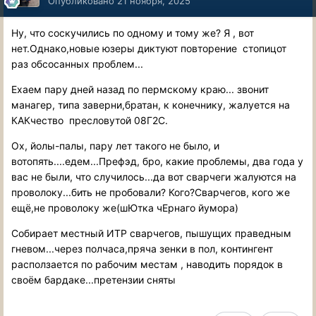
Опубликовано
21 ноября, 2025
Ну, что соскучились по одному и тому же? Я , вот
нет.Однако,новые юзеры диктуют повторение стопицот
раз обсосанных проблем...
Ехаем пару дней назад по пермскому краю... звонит
манагер, типа заверни,братан, к конечнику, жалуется на
КАКчество пресловутой 08Г2С.
Ох, йолы-палы, пару лет такого не было, и
вотопять....едем...Префэд, бро, какие проблемы, два года у
вас не были, что случилось...да вот сварчеги жалуются на
проволоку...бить не пробовали? Кого?Сварчегов, кого же
ещё,не проволоку же(шЮтка чЕрнаго йумора)
Собирает местный ИТР сварчегов, пышущих праведным
гневом...через полчаса,пряча зенки в пол, контингент
расползается по рабочим местам , наводить порядок в
своём бардаке...претензии сняты