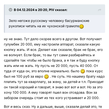
В 04.12.2024 в 20:20,
PIV
сказал:
Зело негоже русскому человеку басурманские
рукописи читать на их чухонской грамоте
ну не знаю. Тут дело скорее всего в другом. Вот получает
гулумбек 20 000, ему настроили аппарат, сказали какую
кнопку жать. И все. Делает как сказали, брак не брак, его
не волнует. Если брак, то вы тут сами разбирайтесь и
сделайте так чтобы не было брака, а я так и буду кнопку
жать или не жать. Ну пусть не 20 000, пусть 40 000. От
туда от куда он, это вполне нормально. было
пока курс
был не 100 руб за евро
. Не суть. Но нашему брату надо
платить тут за кварплату, за жену, за детей и т.п. Приходит
он такой хороший и говорит, я знаю вот вот и вот. Но за это
хочу 100 000. А ему говорят пшел вон отседова. Вон за
забором очередь стоит из тех кого устраивает и 20 000.
Вот и весь сказ. Ну а дальше, выше, сказали делай это, те