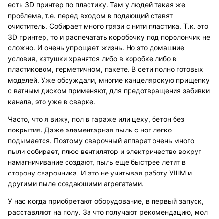
есть 3D принтер по пластику. Там у людей такая же
проблема, т.е. перед входом в подающий ставят
очиститель. Собирает много грязи с нити пластика. Т.к. это
3D принтер, то и распечатать коробочку под поролончик не
сложно. И очень упрощает жизнь. Но это домашние
условия, катушки хранятся либо в коробке либо в
пластиковом, герметичном, пакете. В сети полно готовых
моделей. Уже обсуждали, многие канцелярскую прищепку
с ватным диском применяют, для предотвращения забивки
канала, это уже в сварке.
Часто, что я вижу, пол в гараже или цеху, бетон без
покрытия. Даже элементарная пыль с ног легко
подымается. Поэтому сварочный аппарат очень много
пыли собирает, плюс вентилятор и электричество вокруг
намагничивание создают, пыль еще быстрее летит в
сторону сварочника. И это не учитывая работу УШМ и
другими пыле создающими агрегатами.
У нас когда приобретают оборудование, в первый запуск,
расставляют на полу. За что получают рекомендацию, мол