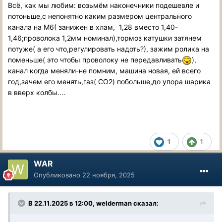
Всё, как мы любим: возьмём наконечники подешевле и
потоньше,с непонятно каким размером центрального
канала на М6( занижен в хлам, 1,28 вместо 1,40-
1,46;проволока 1,2мм номинал),тормоз катушки затянем
потуже( а его что,регулировать надоть?), зажим ролика на
поменьше( это чтобы проволоку не передавливать
),
канал когда меняли-не помним, машина новая, ей всего
год,зачем его менять,газ( СО2) побольше,до упора шарика
в вверх колбы....
1
1
WAR
Опубликовано
22 ноября, 2025
В 22.11.2025 в 12:00,
welderman
сказал: