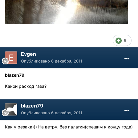
6
Evgen
Опубликовано
6 декабря, 2011
blazen79
,
Какой расход газа?
blazen79
Опубликовано
6 декабря, 2011
Как у резака))) На ветру, без палатки(спешим к концу года)