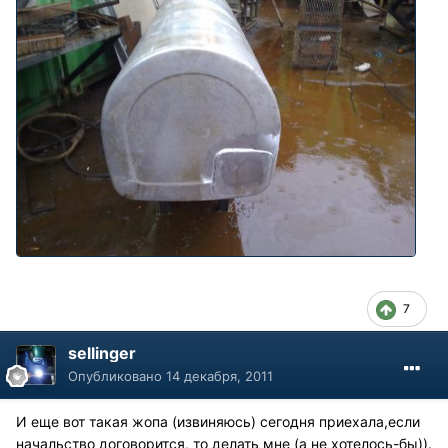
7
sellinger
Опубликовано
14 декабря, 2011
И еще вот такая жопа (извиняюсь) сегодня приехала,если
начальство договорится, то делать мне (а не хотелось-бы)).