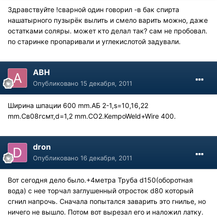
Здравствуйте !сварной один говорил -в бак спирта
нашатырного пузырёк вылить и смело варить можно, даже
остатками соляры. может кто делал так? сам не пробовал.
по старинке пропаривали и углекислотой задували.
АВН
Опубликовано
15 декабря, 2011
Ширина шпации 600 mm.АБ 2-1,s=10,16,22
mm.Св08гсмт,d=1,2 mm.CO2.KempoWeld+Wire 400.
dron
Опубликовано
16 декабря, 2011
Вот сегодня дело было.+4метра Труба d150(оборотная
вода) с нее торчал заглушенный отросток d80 который
сгнил напрочь. Сначала попытался заварить это гнилье, но
ничего не вышло. Потом вот вырезал его и наложил латку.