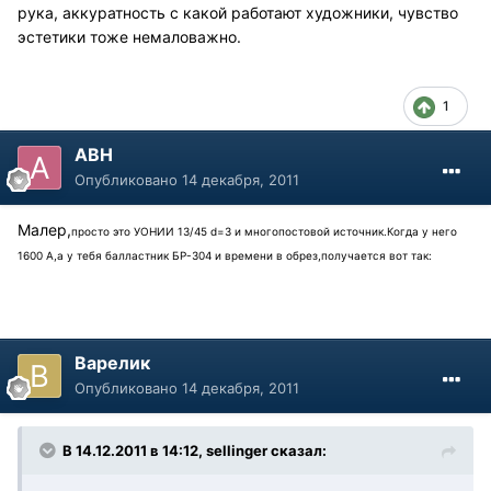
рука, аккуратность с какой работают художники, чувство
эстетики тоже немаловажно.
1
АВН
Опубликовано
14 декабря, 2011
Малер,
просто это УОНИИ 13/45 d=3 и многопостовой источник.Когда у него
1600 А,а у тебя балластник БР-304 и времени в обрез,получается вот так:
Варелик
Опубликовано
14 декабря, 2011
В 14.12.2011 в 14:12, sellinger сказал: