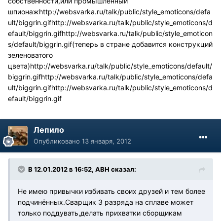
собственности,или промышленный
шпионаж
http://websvarka.ru/talk/public/style_emoticons/defa
ult/biggrin.gif
http://websvarka.ru/talk/public/style_emoticons/d
efault/biggrin.gif
http://websvarka.ru/talk/public/style_emoticon
s/default/biggrin.gif
(теперь в стране добавится конструкций
зеленоватого
цвета)
http://websvarka.ru/talk/public/style_emoticons/default/
biggrin.gif
http://websvarka.ru/talk/public/style_emoticons/defa
ult/biggrin.gif
http://websvarka.ru/talk/public/style_emoticons/d
efault/biggrin.gif
Лепило
Опубликовано
13 января, 2012
В 12.01.2012 в 16:52, АВН сказал:
Не имею привычки избивать своих друзей и тем более
подчинённых.Сварщик 3 разряда на сплаве может
только поддувать,делать прихватки сборщикам