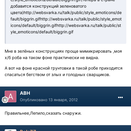
добавится конструкций зеленоватого
цвета)
http://websvarka.ru/talk/public/style_emoticons/de
fault/biggrin.gif
http://websvarka.ru/talk/public/style_emot
icons/default/biggrin.gif
http://websvarka.ru/talk/public/st
yle_emoticons/default/biggrin.gif
Мне в зелёных конструкциях проще мимикрировать ,моя
х/б роба на таком фоне практически не видна.
А вот на фоне красной грунтовки в такой робе приходится
спасаться бегством от злых и голодных сварщиков.
АВН
Опубликовано
13 января, 2012
Правильнее,Лепило,сказать снаружи.