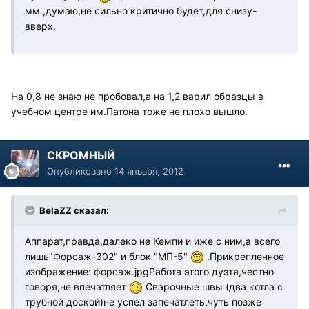
мм.,думаю,не сильно критично будет,для снизу-
вверх.
На 0,8 не знаю не пробовал,а на 1,2 варил образцы в
учебном центре им.Патона тоже не плохо вышло.
СКРОМНЫЙ
Опубликовано
14 января, 2012
BelaZZ сказал:
Аппарат,правда,далеко не Кемпи и иже с ним,а всего
лишь"Форсаж-302" и блок "МП-5"
.Прикрепленное
изображение: форсаж.jpgРабота этого дуэта,честно
говоря,не впечатляет
Сварочные швы (два котла с
трубной доской)не успел запечатлеть,чуть позже