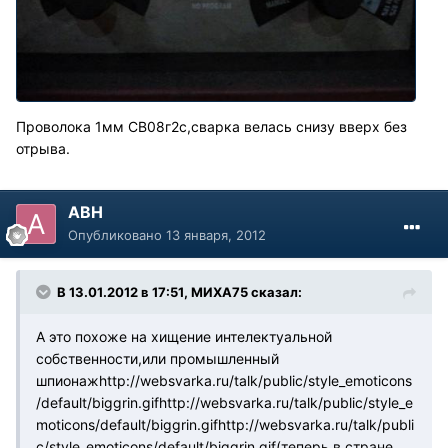
Проволока 1мм СВ08г2с,сварка велась снизу вверх без
отрыва.
АВН
Опубликовано
13 января, 2012
В 13.01.2012 в 17:51, МИХА75 сказал:
А это похоже на хищение интелектуальной
собственности,или промышленный
шпионаж
http://websvarka.ru/talk/public/style_emoticons
/default/biggrin.gif
http://websvarka.ru/talk/public/style_e
moticons/default/biggrin.gif
http://websvarka.ru/talk/publi
c/style_emoticons/default/biggrin.gif
(теперь в стране