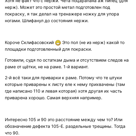
Хотя не факт что с нержи. Чёта поцарапана аж пипец (для
нерж). Может это простой метал подготовлен под
покраску, я так делал на тренажере ножку для упора
ногами. Шлифанул до состояния нержи.
Короче Склифасовский
Это пол (не из нерж) какой то
площадки подготовленный для покраски.
Готовили, судя по остаткам дыма и отсутствием следов на
раме от щётки, не на раме. 1-й вариант.
2-й всё таки для приварки к раме. Потому что те штуки
которые приварены к листу еле к нему прихвачены (там
где написано 110 и левая которая) хотя другая их часть
приварена хорошо. Самая верхняя например.
Интересно 105 и 90 это расстояние между чем то? Или
обозначение дефекта 105-Е. раздельные трещины. Тогда
что 90.