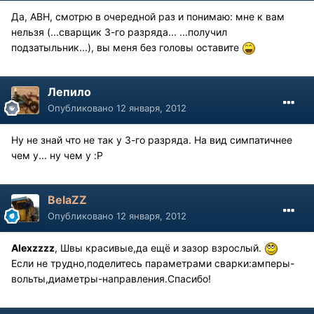
Да, АВН, смотрю в очередной раз и понимаю: мне к вам
нельзя (...сварщик 3-го разряда... ...получил
подзатыльник...), вы меня без головы оставите
Лепило
Опубликовано
12 января, 2012
Ну не знай что не так у 3-го разряда. На вид симпатичнее
чем у... ну чем у :P
BelaZZ
Опубликовано
12 января, 2012
Alexzzzz
, Швы красивые,да ещё и зазор взрослый.
Если не трудно,поделитесь параметрами сварки:амперы-
вольты,диаметры-направления.Спасибо!