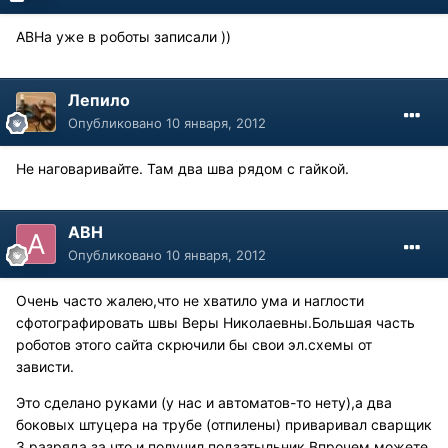
АВНа уже в роботы записали ))
Лепило
Опубликовано
10 января, 2012
Не наговаривайте. Там два шва рядом с гайкой.
АВН
Опубликовано
10 января, 2012
Очень часто жалею,что не хватило ума и наглости
сфотографировать швы Веры Николаевны.Большая часть
роботов этого сайта скрючили бы свои эл.схемы от
зависти.
Это сделано руками (у нас и автоматов-то нету),а два
боковых штуцера на трубе (отпилены) приваривал сварщик
3 разряда,за что и получил подзатыльник.Впрочем,можете