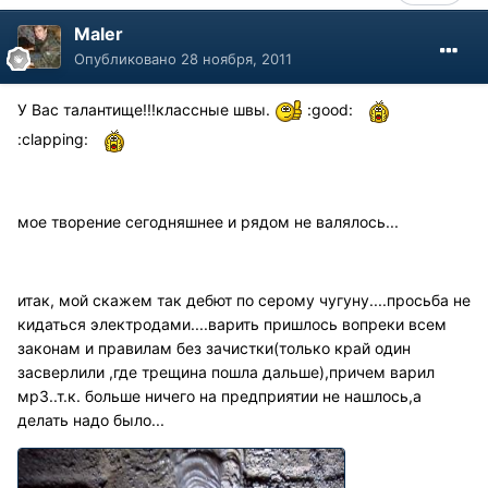
Maler
Опубликовано
28 ноября, 2011
У Вас талантище!!!классные швы.
:good:
:clapping:
мое творение сегодняшнее и рядом не валялось...
итак, мой скажем так дебют по серому чугуну....просьба не
кидаться электродами....варить пришлось вопреки всем
законам и правилам без зачистки(только край один
засверлили ,где трещина пошла дальше),причем варил
мр3..т.к. больше ничего на предприятии не нашлось,а
делать надо было...