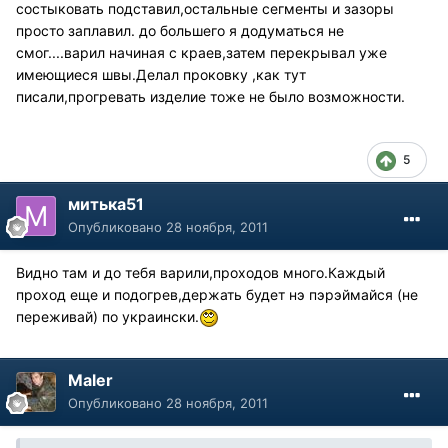
состыковать подставил,остальные сегменты и зазоры
просто заплавил. до большего я додуматься не
смог....варил начиная с краев,затем перекрывал уже
имеющиеся швы.Делал проковку ,как тут
писали,прогревать изделие тоже не было возможности.
5
митька51
Опубликовано
28 ноября, 2011
Видно там и до тебя варили,проходов много.Каждый
проход еще и подогрев,держать будет нэ пэрэймайся (не
переживай) по украински.
Maler
Опубликовано
28 ноября, 2011