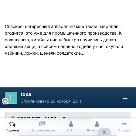
Спасибо, интересный аппарат, но мне такой наврядли
сгодится, это уже для промышленного производства. К
сожалению, китайцы очень быстро научились делать
хорошие вещи, а совсем недавно ходили у нас, скупали
чайники, ложки, шенели солдатские...
toxa
Опубликовано
29 ноября, 2011
В 29.11.2011 в 14:39, sellinger сказал:
Форумы
Непрочитанные
Войти
Регистрация
Больше
Фото сварочника как просили. Потом корзина под