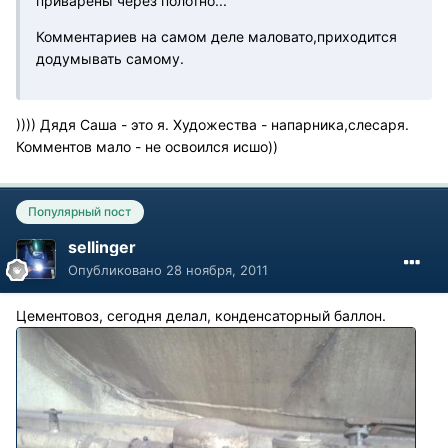
приварены через полотно...
Комментариев на самом деле маловато,приходится
додумывать самому.
)))) Дядя Саша - это я. Художества - напарника,слесаря.
Комментов мало - не освоился исшо))
Популярный пост
sellinger
Опубликовано
28 ноября, 2011
Цементовоз, сегодня делал, конденсаторный баллон.