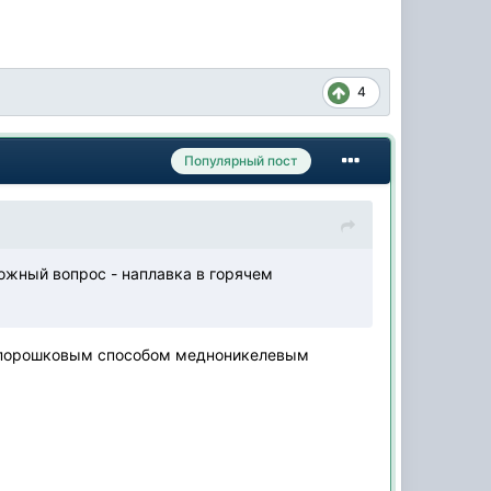
4
Популярный пост
можный вопрос - наплавка в горячем
зопорошковым способом медноникелевым