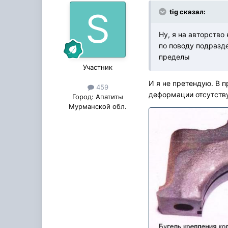
tig сказал:
Ну, я на авторство 
по поводу подразд
пределы
Участник
И я не претендую. В 
459
деформации отсутств
Город:
Апатиты
Мурманской обл.