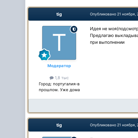
tig
Опубликовано
21 ноября,
Идея не моя(подсмот
Предлагаю выкладыват
при выполнении
Модератор
1,8 тыс
Город:
португалия-в
прошлом. Уже дома
tig
Опубликовано
21 ноября,