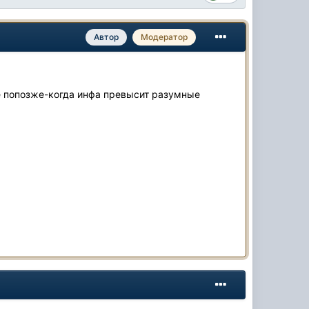
Автор
Модератор
е попозже-когда инфа превысит разумные