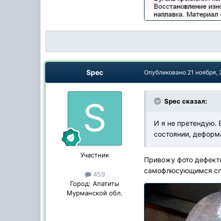
Spec
Опубликовано
21 ноября,
Spec сказал:
И я не претендую. 
состоянии, деформ
Участник
Привожу фото дефект
самофлюсующимся спл
459
Город:
Апатиты
Мурманской обл.