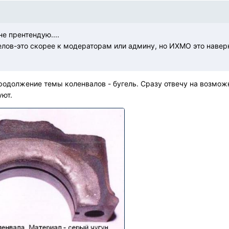
не прентендую....
елов-это скорее к модераторам или админу, но ИХМО это наве
продолжение темы коленвалов - бугель. Сразу отвечу на возмож
уют.