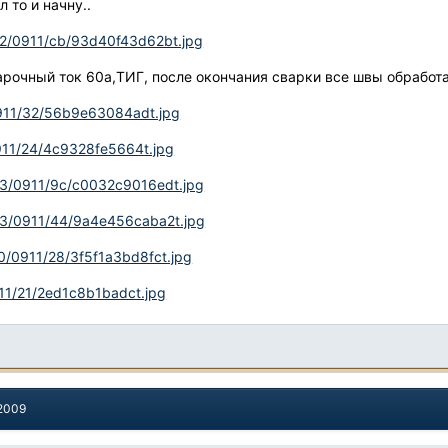
 то и начну..
i152/0911/cb/93d40f43d62bt.jpg
арочный ток 60а,ТИГ, после окончания сварки все швы обработ
/0911/32/56b9e63084adt.jpg
/0911/24/4c9328fe5664t.jpg
i163/0911/9c/c0032c9016edt.jpg
i163/0911/44/9a4e456caba2t.jpg
110/0911/28/3f5f1a3bd8fct.jpg
0911/21/2ed1c8b1badct.jpg
 2009