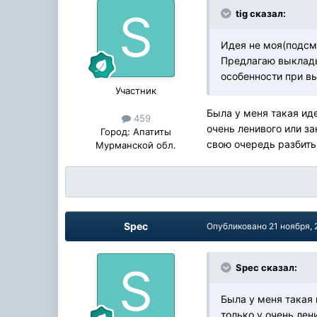
tig сказал:
Идея не моя(подсм
Предлагаю выклады
особенности при в
Участник
Была у меня такая ид
459
очень ленивого или з
Город:
Апатиты
свою очередь разбит
Мурманской обл.
Spec
Опубликовано
21 ноября,
Spec сказал:
Была у меня такая
только у очень лен