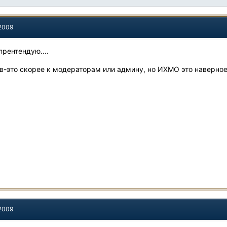
 2009
прентендую....
в-это скорее к модераторам или админу, но ИХМО это наверно
 2009