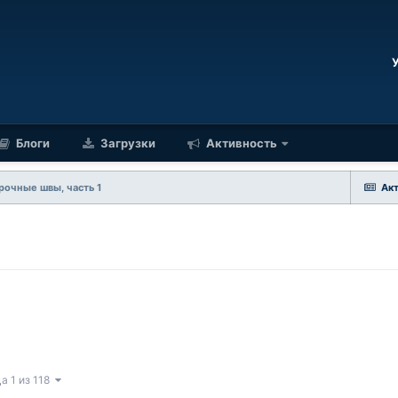
Блоги
Загрузки
Активность
рочные швы, часть 1
Ак
а 1 из 118