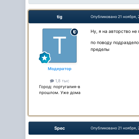
tig
Опубликовано
21 ноября,
Ну, я на авторство не 
по поводу подраздело
пределы
Модератор
1,8 тыс
Город:
португалия-в
прошлом. Уже дома
Spec
Опубликовано
21 ноября,