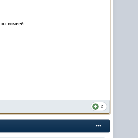
аны химией
2