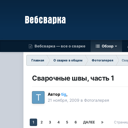
Вебсварка — все о сварке
Обзор
Главная
О сварке в общем
Фотогалерея
Сва
Сварочные швы, часть 1
Автор
tig
,
21 ноября, 2009
в
Фотогалерея
1
2
3
4
5
6
ДАЛЕЕ
Страниц