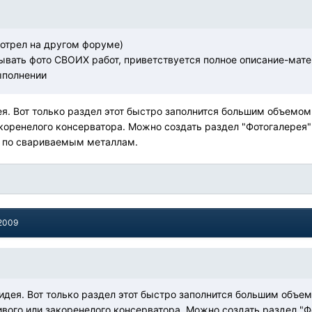
отрел на другом форуме)
вать фото СВОИХ работ, приветствуется полное описание-матер
ыполнении
ея. Вот только раздел этот быстро заполнится большим объемом
акоренелого консерватора. Можно создать раздел "Фотогалерея"
ь по свариваемым металлам.
 2009
 идея. Вот только раздел этот быстро заполнится большим объ
ивого или закоренелого консерватора. Можно создать раздел "