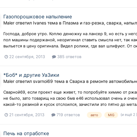
Газопорошковое напыление
Maler
ответил
Ivanes
тема в
Плазма и газ-резка, сварка, напы
Господа, доброе утро. Коплю денюжку на лансер 9, но есть у него
пол машины подержаной, неоригинал ставить смысла нет, так как
выльется в цену оригинала. Видел ролики, где вал шлифуют. От сю
22 сентября, 2013
385 ответов
*Боб* и другие УаЗики
Maler
ответил
svarnoi69
тема в
Сварка в ремонте автомобильн
Сварной69, если проект еще живет, то попробуйте химию от ржав
не было, зато товарищ на свою бмв е46 использовал очень и оче
какой-то резиной и кусок отслоился, зачистили это пятно до мета
(и ещё 2 
21 сентября, 2013
719 ответов
авто
MIG
Печь на отработке