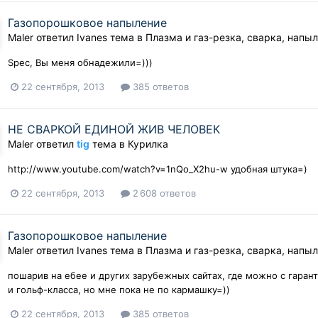
Газопорошковое напыление
Maler
ответил
Ivanes
тема в
Плазма и газ-резка, сварка, напы
Spec, Вы меня обнадежили=)))
22 сентября, 2013
385 ответов
НЕ СВАРКОЙ ЕДИНОЙ ЖИВ ЧЕЛОВЕК
Maler
ответил
tig
тема в
Курилка
http://www.youtube.com/watch?v=1nQo_X2hu-w удобная штука=)
22 сентября, 2013
2 608 ответов
Газопорошковое напыление
Maler
ответил
Ivanes
тема в
Плазма и газ-резка, сварка, напы
пошарив на ебее и других зарубежных сайтах, где можно с гаран
и гольф-класса, но мне пока не по кармашку=))
22 сентября, 2013
385 ответов