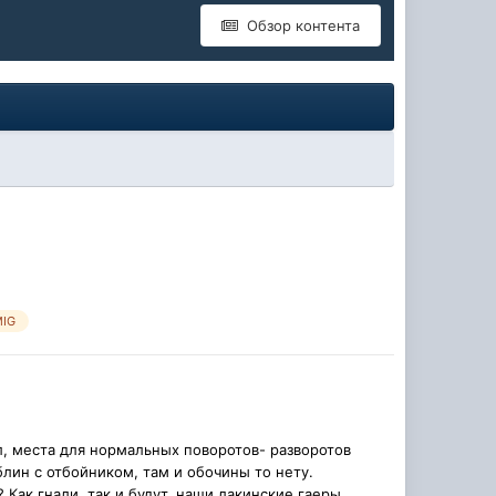
Обзор контента
MIG
ал, места для нормальных поворотов- разворотов
лин с отбойником, там и обочины то нету.
 Как гнали, так и будут. наши лакинские гаеры...