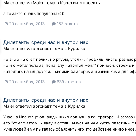
Maler
ответил
Maler
тема в
Изделия и проекты
а тема-то очень популярна=)))
20 сентября, 2013
163 ответа
Дилетанты среди нас и внутри нас
Maler
ответил
аргонавт
тема в
Курилка
не знаю на счет печки, но ртубы, уголки, профиль, листы разных
но и с металлолома, поначалу напрягал меня" принеси, отрежь и 
напрягать начал другой... своими бамперами и завышками для оф
20 сентября, 2013
639 ответов
Дилетанты среди нас и внутри нас
Maler
ответил
аргонавт
тема в
Курилка
Унас на Ивановце однажды шкив лопнул на генераторе. И завгар (
его "компоматом" к валу и оставшемуся на нем куску пластины с 
куча людей ему пыталась объяснить что это действие ничто иное,