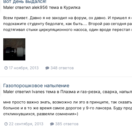
Вот день выдался!
Maler
ответил
alek956
тема в
Курилка
Всем привет. Давно я не заходил на форум, ох давно. И пришел я с
подскажите студенту бедолаге, как быть.... Второй раз сегодня р
подтягивал стыки циркуляционного насоса, один вроде перестал к
17 ноября, 2013
348 ответов
Газопорошковое напыление
Maler
ответил
Ivanes
тема в
Плазма и газ-резка, сварка, напы
мне просто важно знать, возможно ли это в принципе, так сказать
больное и в то же время самое дорогое у 9-го лансера. Буду про
откликнувшихся, развеяли сомнения=)
22 сентября, 2013
385 ответов