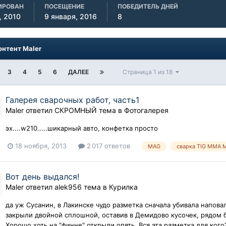
ИРОВАН
ПОСЕЩЕНИЕ
ПОБЕДИТЕЛЬ ДНЕЙ
, 2010
9 января, 2016
8
онтент Maler
3
4
5
6
ДАЛЕЕ
Страница 1 из 18
Галерея сварочных работ, часть1
Maler
ответил
СКРОМНЫЙ
тема в
Фотогалерея
эх....w210.....шикарный авто, конфетка просто
18 ноября, 2013
2 017 ответов
MAG
сварка TIG ММА 
Вот день выдался!
Maler
ответил
alek956
тема в
Курилка
да уж Сусанин, в Лакинске чудо разметка сначала убивала напов
закрыли двойной сплошной, оставив в Демидово кусочек, рядом б
Хорошо хоть на "финне" открыли опять. Вся эта разметка для кого?