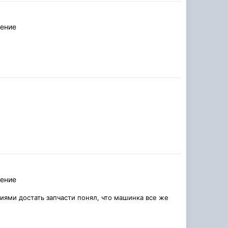
ление
ление
тиями достать запчасти понял, что машинка все же