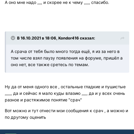
А оно мне надо ,,,, и скорее не к чему ,,,,, спасибо.
В 16.10.2021 в 18:06, Kondor416 сказал:
А срача от тебя было много тогда ещё, я из за него в
том числе взял паузу появления на форуме, пришёл а
оно нет, все также сретесь по темам.
Ну да от меня одного все , остальные гладкие и пушистые
,,,,,, да и сейчас я мало куды влазию ,,,,, да и у всех очень
разное и растяжимое понятие "срач"
Вот можно и тут отнести мои сообщения к срач , а можно и
по другому оценить