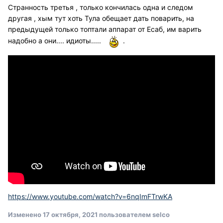
Странность третья , только кончилась одна и следом
другая , хым тут хоть Тула обещает дать поварить, на
предыдущей только топтали аппарат от Есаб, им варить
надобно а они.... идиоты.....
.
https://www.youtube.com/watch?v=6nqImFTrwKA
Изменено
17 октября, 2021
пользователем selco