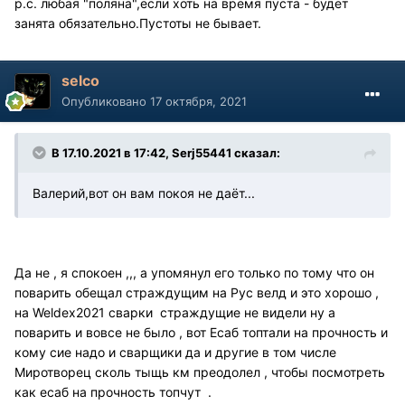
р.с. любая "поляна",если хоть на время пуста - будет
занята обязательно.Пустоты не бывает.
selco
Опубликовано
17 октября, 2021
В 17.10.2021 в 17:42, Serj55441 сказал:
Валерий,вот он вам покоя не даёт...
Да не , я спокоен ,,, а упомянул его только по тому что он
поварить обещал страждущим на Рус велд и это хорошо ,
на Weldex2021 сварки страждущие не видели ну а
поварить и вовсе не было , вот Есаб топтали на прочность и
кому сие надо и сварщики да и другие в том числе
Миротворец сколь тыщь км преодолел , чтобы посмотреть
как есаб на прочность топчут .