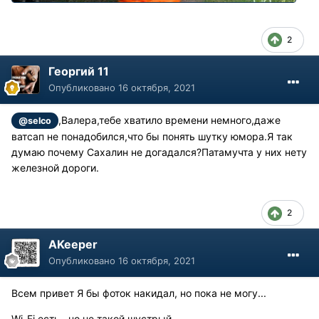
2
Георгий 11
Опубликовано
16 октября, 2021
,Валера,тебе хватило времени немного,даже
@selco
ватсап не понадобился,что бы понять шутку юмора.Я так
думаю почему Сахалин не догадался?Патамучта у них нету
железной дороги.
2
AKeeper
Опубликовано
16 октября, 2021
Всем привет Я бы фоток накидал, но пока не могу...
Wi-Fi есть , но не такой шустрый