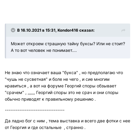
В 16.10.2021 в 15:31, Kondor416 сказал:
Может откроем страшную тайну буксы? Или не стоит?
А то вот человек не понимает....
Не знаю что означает ваша "букса" , но предполагаю что
"чушь не сусветная" и боле не чего , и сие многим
нравиться , а вот на форуме Георгий споры обзывает
"срачем" , ,,,,,, Георгий споры это не срач и они споры
обычно приводят к правильному решению .
---------------------------------
Да ладно бог с ним , тема выставка и всего две фотки с нее
от Георгия и где остальные , странно .