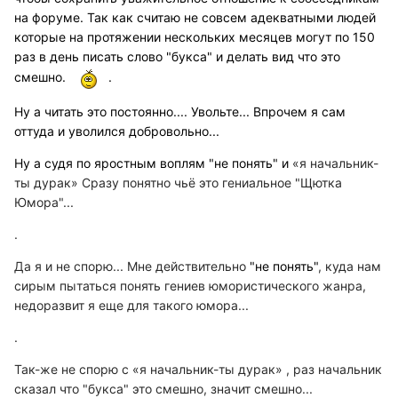
на форуме. Так как считаю не совсем адекватными людей
которые на протяжении нескольких месяцев могут по 150
раз в день писать слово "букса" и делать вид что это
смешно.
.
Ну а читать это постоянно.... Увольте... Впрочем я сам
оттуда и уволился добровольно...
Ну а судя по яростным воплям "не понять" и
«я начальник-
ты дурак» Сразу понятно чьё это гениальное "Щютка
Юмора"...
.
Да я и не спорю... Мне действительно
"не понять"
, куда нам
сирым пытаться понять гениев юмористического жанра,
недоразвит я еще для такого юмора...
.
Так-же не спорю с
«я начальник-ты дурак» , раз начальник
сказал что "букса" это смешно, значит смешно...