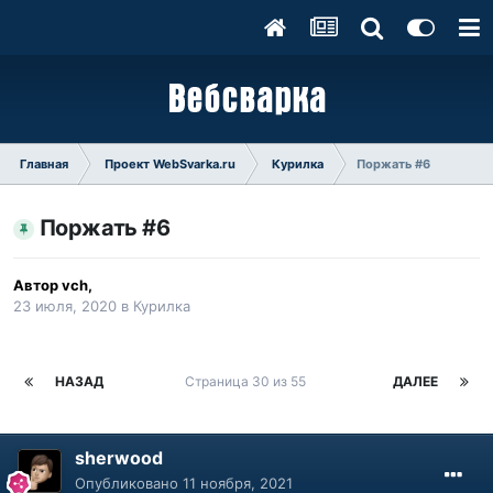
Главная
Проект WebSvarka.ru
Курилка
Поржать #6
Поржать #6
Автор
vch
,
23 июля, 2020
в
Курилка
НАЗАД
Страница 30 из 55
ДАЛЕЕ
sherwood
Опубликовано
11 ноября, 2021