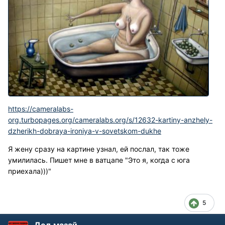
https://cameralabs-
org.turbopages.org/cameralabs.org/s/12632-kartiny-anzhely-
dzherikh-dobraya-ironiya-v-sovetskom-dukhe
Я жену сразу на картине узнал, ей послал, так тоже
умилилась. Пишет мне в ватцапе "Это я, когда с юга
приехала)))"
5
Дед мазай