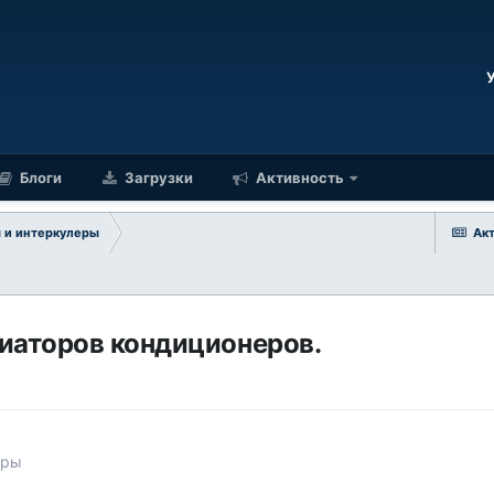
Блоги
Загрузки
Активность
 и интеркулеры
Ак
диаторов кондиционеров.
еры