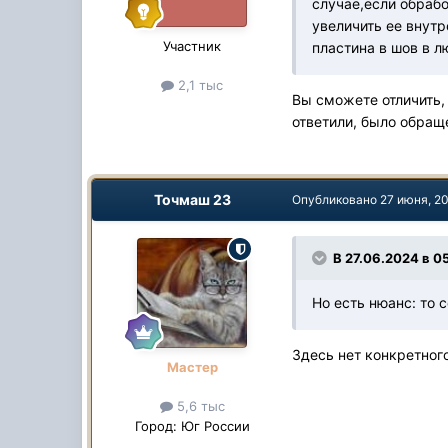
случае,если обрабо
увеличить ее внутр
Участник
пластина в шов в л
2,1 тыс
Вы сможете отличить, 
ответили, было обращ
Точмаш 23
Опубликовано
27 июня, 2
В 27.06.2024 в 0
Но есть нюанс: то 
Здесь нет конкретного
Мастер
5,6 тыс
Город:
Юг России