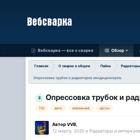
Вебсварка — все о сварке
Обзор
Главная
О сварке в общем
Пайка
Радиаторы
Опрессовка трубок и радиаторов кондиционеров.
Опрессовка трубок и ра
TIG
авто
алюминий
аргон
Автор
VVB
,
12 марта, 2020
в
Радиаторы и интеркул