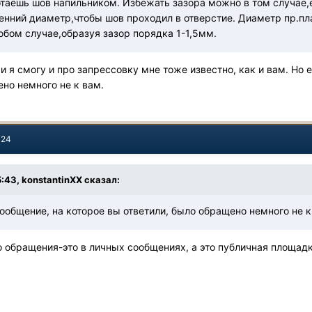
таешь шов напильником. Избежать зазора можно в том случае,е
енний диаметр,чтобы шов проходил в отверстие. Диаметр пр.пл
юбом случае,образуя зазор порядка 1-1,5мм.
и я смогу и про запрессовку мне тоже известно, как и вам. Но 
ено немного не к вам.
024
5:43,
konstantinXX
сказал:
сообщение, на которое вы ответили, было обращено немного не к
 обращения-это в личных сообщениях, а это публичная площадка,