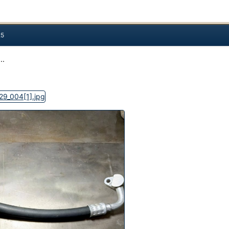
25
..