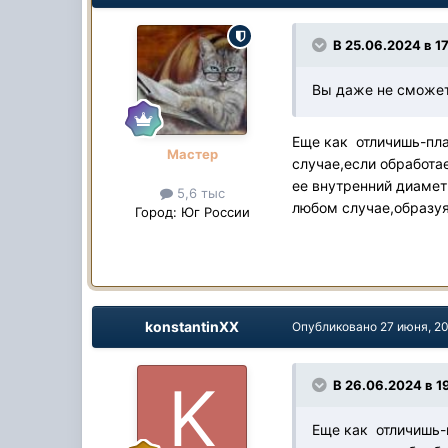
В 25.06.2024 в 1
Вы даже не сможет
Еще как отличишь-пла
Мастер
случае,если обработа
ее внутренний диамет
5,6 тыс
любом случае,образуя
Город:
Юг России
konstantinXX
Опубликовано
27 июня, 2
В 26.06.2024 в 19
Еще как отличишь-