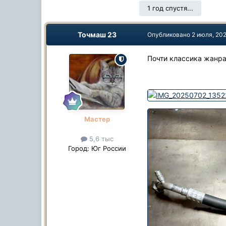
1 год спустя...
Точмаш 23
Опубликовано
2 июля, 20
Почти классика жанра
Мастер
5,6 тыс
Город:
Юг России