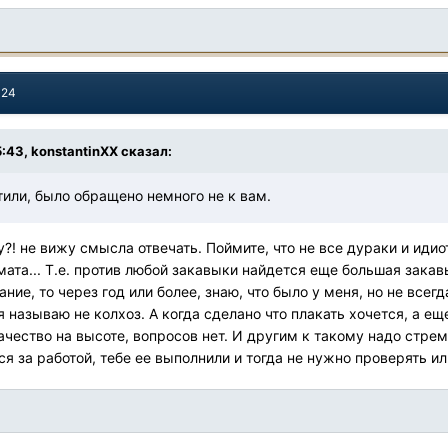
024
5:43,
konstantinXX
сказал:
тили, было обращено немного не к вам.
?! не вижу смысла отвечать. Поймите, что не все дураки и идио
мата... Т.е. против любой закавыки найдется еще большая зака
ие, то через год или более, знаю, что было у меня, но не все
 я называю не колхоз. А когда сделано что плакать хочется, а ещ
качество на высоте, вопросов нет. И другим к такому надо стре
ся за работой, тебе ее выполнили и тогда не нужно проверять и