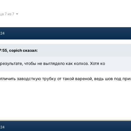
ца 7 из 7
024
7:55,
copich
сказал:
результате, чтобы не выглядело как колхоз. Хотя ко
тличить заводсткую трубку от такой вареной, ведь шов под п
024