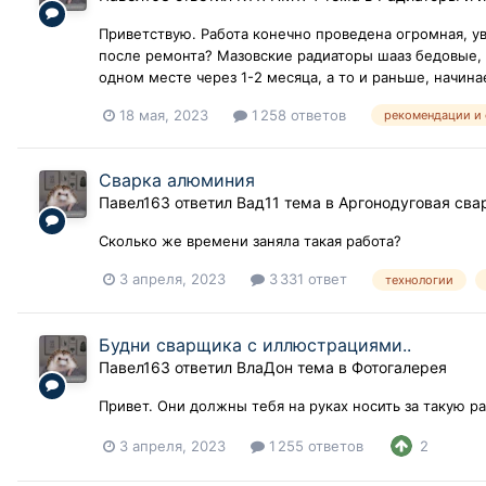
Приветствую. Работа конечно проведена огромная, ув
после ремонта? Мазовские радиаторы шааз бедовые, 
одном месте через 1-2 месяца, а то и раньше, начина
18 мая, 2023
1 258 ответов
рекомендации и
Сварка алюминия
Павел163
ответил
Вад11
тема в
Аргонодуговая сва
Сколько же времени заняла такая работа?
3 апреля, 2023
3 331 ответ
технологии
Будни сварщика с иллюстрациями..
Павел163
ответил
ВлаДон
тема в
Фотогалерея
Привет. Они должны тебя на руках носить за такую ра
3 апреля, 2023
1 255 ответов
2