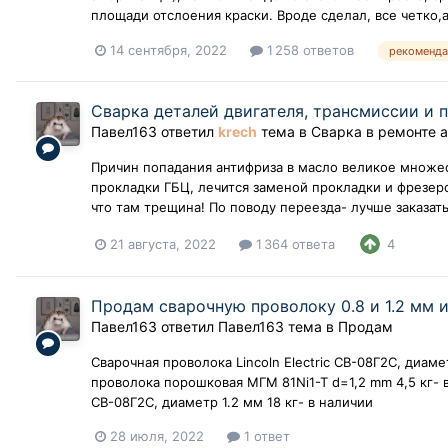
площади отслоения краски. Вроде сделал, все четко,а
14 сентября, 2022
1 258 ответов
рекоменда
Сварка деталей двигателя, трансмиссии и 
Павел163
ответил
krech
тема в
Сварка в ремонте 
Причин попадания антифриза в масло великое множес
прокладки ГБЦ, лечится заменой прокладки и фрезеро
что там трещина! По поводу переезда- лучше заказать 
21 августа, 2022
1 364 ответа
4
Продам сварочную проволоку 0.8 и 1.2 мм 
Павел163
ответил
Павел163
тема в
Продам
Сварочная проволока Lincoln Electric СВ-08Г2С, диаме
проволока порошковая МГМ 81Ni1-T d=1,2 mm 4,5 кг- в
СВ-08Г2С, диаметр 1.2 мм 18 кг- в наличии
28 июля, 2022
1 ответ