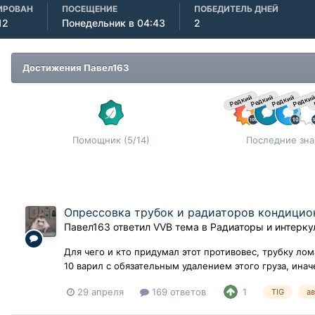
ИРОВАН
ПОСЕЩЕНИЕ
ПОБЕДИТЕЛЬ ДНЕЙ
12
Понедельник в 04:43
2
Достижения Павел163
Редкий
Редкий
Редкий
Редки
Помощник (5/14)
Последние зна
Опрессовка трубок и радиаторов кондицио
Павел163
ответил
VVB
тема в
Радиаторы и интерк
Для чего и кто придумал этот противовес, трубку лом
10 варил с обязательным удалением этого груза, инач
29 апреля
169 ответов
1
TIG
а