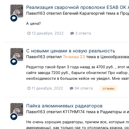
Реализация сварочной проволоки ESAB OK A
Павел163
ответил
Евгений Карагеоргий
тема в
Про
А цена?
13 декабря, 2022
3 ответа
С новыми ценами в новую реальность
Павел163
ответил
Точмаш 23
тема в
Ценообразован
Редуктор такой брал 3 года назад за 4700 руб. , этот м
сайте завода 7200 руб., барыги обнаглели! Про набор 
необходимости в большом кейсе не увидел. Мне хвата
11 декабря, 2022
94 ответа
отзывы
Пайка алюминиевых радиаторов
Павел163
ответил
K117HM174
тема в
Радиаторы и 
Не очень хорошие радиаторы, причем все, которые п
американцы), как только где то отслоилась краска, с