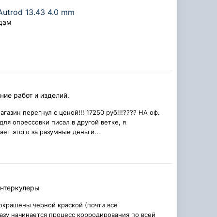
utrod 13.43 4.0 mm
дам
ие работ и изделий.
агазин перегнул с ценой!!! 17250 руб!!!???? НА оф.
для опрессовки писал в другой ветке, я
ет этого за разумные деньги...
интеркулеры
окрашены черной краской (почти все
разу начинается процесс корродирования по всей