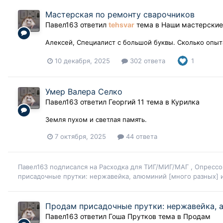
Мастерская по ремонту сварочников
Павел163
ответил
tehsvar
тема в
Наши мастерски
Алексей, Специалист с большой буквы. Сколько опыта 
10 декабря, 2025
302 ответа
1
Умер Валера Селко
Павел163
ответил
Георгий 11
тема в
Курилка
Земля пухом и светлая память.
7 октября, 2025
44 ответа
Павел163
подписался на
Расходка для ТИГ/МИГ/МАГ
,
Опрессо
присадочные прутки: нержавейка, алюминий [много разных]
Продам присадочные прутки: нержавейка, 
Павел163
ответил
Гоша Прутков
тема в
Продам