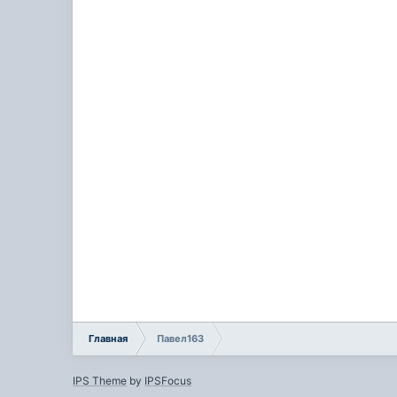
Главная
Павел163
IPS Theme
by
IPSFocus