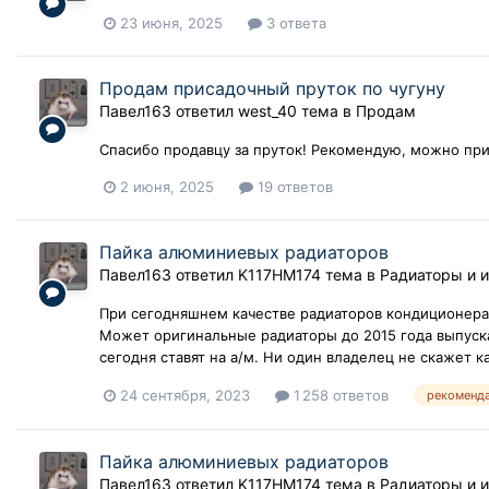
23 июня, 2025
3 ответа
Продам присадочный пруток по чугуну
Павел163
ответил
west_40
тема в
Продам
Спасибо продавцу за пруток! Рекомендую, можно при
2 июня, 2025
19 ответов
Пайка алюминиевых радиаторов
Павел163
ответил
K117HM174
тема в
Радиаторы и 
При сегодняшнем качестве радиаторов кондиционера 3
Может оригинальные радиаторы до 2015 года выпуска
сегодня ставят на а/м. Ни один владелец не скажет ка
24 сентября, 2023
1 258 ответов
рекоменда
Пайка алюминиевых радиаторов
Павел163
ответил
K117HM174
тема в
Радиаторы и 