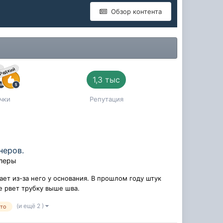
Обзор контента
й
Редкий
1,3 тыс
чки
Репутация
неров.
улеры
ает из-за него у основания. В прошлом году штук
е рвет трубку выше шва.
(и ещё 2 )
вто