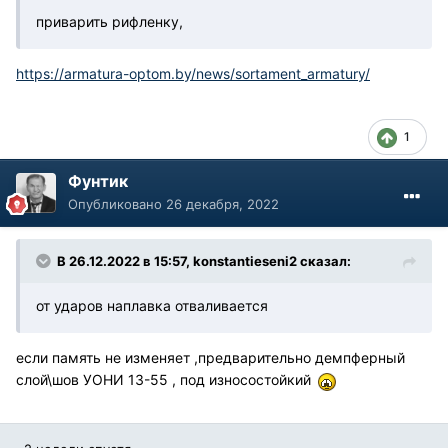
приварить рифленку,
https://armatura-optom.by/news/sortament_armatury/
1
Фунтик
Опубликовано
26 декабря, 2022
В 26.12.2022 в 15:57,
konstantieseni2
сказал:
от ударов наплавка отваливается
если память не изменяет ,предварительно демпферный
слой\шов УОНИ 13-55 , под износостойкий