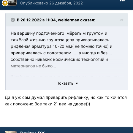
Опубликовано
26 декабря, 2022
В 26.12.2022 в 11:04,
welderman
сказал:
На вершину подточенного мёрзлым грунтом и
тяжёлой жизнью грунтозацепа прихватывалась
рифлёная арматура 10-20 мм( не помню точно) и
приваривалась с подогревом..... а иногда и без....
собственно никаких космических технологий и
материалов не было...
Шлифовка и зачистка-вот максимум сопутствующих
операций был.... ММА, УОНИИ13/55 чаще всего,
Показать
иногда LB-52U, 4мм...
Да я уж сам думал приварить рифленку, но как то хочется
как положено.Все таки 21 век на дворе)))