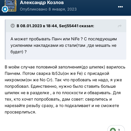
Александр Козлов
Опубликовано
8 января, 2023
В 08.01.2023 в 18:44,
Serj55441
сказал:
А может пробывать Панч или NiFe ? С последующим
усилением накладками из стали(там ,где мешать не
будет) ?
В моём случае половиной заполнения(до шпилек) варилось
Панчем. Потом сварка lb52u(он же Fe) с присадкой
нихромом(он же No Cr). Так что пробовать не надо, я уже
попробовал. Единственно, нужно было ставить больше
шпилек не в разделке , а по плоскости и обваривать. Для
тех, кто хочет попробовать, дам совет: сверлитесь и
нарезайте резьбу сразу, а то подкаливает и не сможете
просверлиться.
2