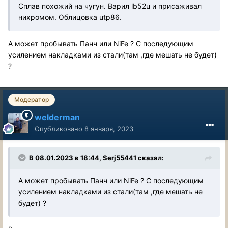
Сплав похожий на чугун. Варил lb52u и присаживал
нихромом. Облицовка utp86.
А может пробывать Панч или NiFe ? С последующим
усилением накладками из стали(там ,где мешать не будет)
?
Модератор
welderman
Опубликовано
8 января, 2023
В 08.01.2023 в 18:44,
Serj55441
сказал:
А может пробывать Панч или NiFe ? С последующим
усилением накладками из стали(там ,где мешать не
будет) ?