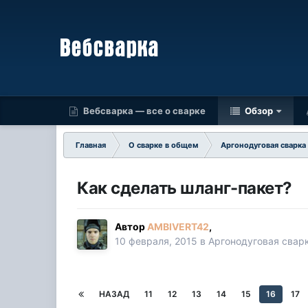
Вебсварка — все о сварке
Обзор
Главная
О сварке в общем
Аргонодуговая сварка
Как сделать шланг-пакет?
Автор
AMBIVERT42
,
10 февраля, 2015
в
Аргонодуговая свар
НАЗАД
11
12
13
14
15
16
17