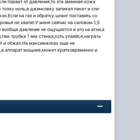
сли порвет от давления,то эта змеиная кожа
 толку ноль,в джинсовку запихал пакет и спи
он.Если на газ и обратку шланг поставить со
ровья не хватит.У меня сейчас на силовом 1,5
о вообще давление не ощущается и это на агни,а
,там трубка 1 мм стенка,хоть упаяйся,нагреть
ял и обжал.На максималках еще не
а,а аппарат мощнее,может кратковременно и