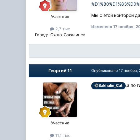
%D1%80%D1%83%D0%B
Мы с этой конторой д
Участник
Изменено
17 ноября, 2
2,7 тыс
Город:
Южно-Сахалинск
Георгий 11
Опубликовано
17 ноября, 
,а по 
@Sakhalin_Cat
Участник
11,1 тыс