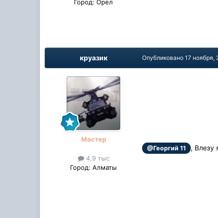
Город:
Орел
круазик
Опубликовано
17 ноября, 
Мастер
, Влезу
@Георгий 11
4,9 тыс
Город:
Алматы