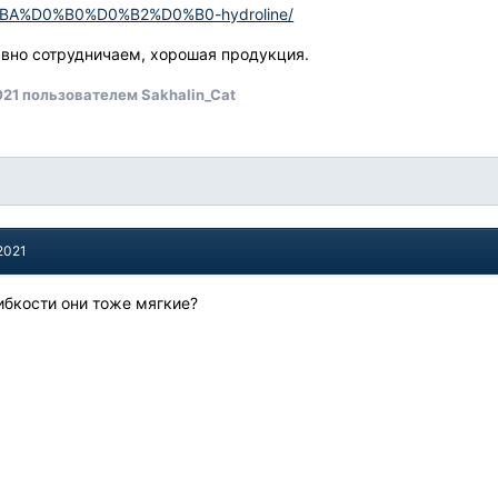
A%D0%B0%D0%B2%D0%B0-hydroline/
авно сотрудничаем, хорошая продукция.
021
пользователем Sakhalin_Cat
2021
гибкости они тоже мягкие?