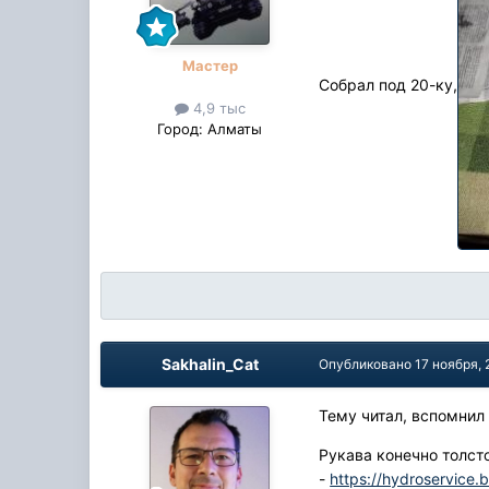
Мастер
Собрал под 20-ку,
4,9 тыс
Город:
Алматы
Sakhalin_Cat
Опубликовано
17 ноября, 
Тему читал, вспомнил
Рукава конечно толст
-
https://hydroser