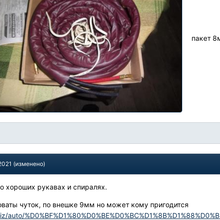
пакет 8
2021
(изменено)
 о хороших рукавах и спиралях.
оваты чуток, по внешке 9мм но может кому пригодится
vice.biz/auto/%D0%BF%D1%80%D0%BE%D0%BC%D1%8B%D1%88%