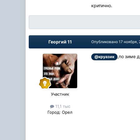
критично.
Георгий 11
Опубликовано
17 ноября, 
,по зиме 
@круазик
Участник
11,1 тыс
Город:
Орел