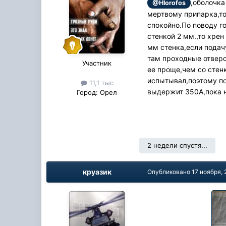
,оболочка
@Hlorofos
мертвому припарка,то
спокойно.По поводу го
стенкой 2 мм.,то хрен
мм стенка,если подачу
там проходные отверс
Участник
ее проще,чем со стен
испытывал,поэтому по
11,1 тыс
выдержит 350А,пока н
Город:
Орел
2 недели спустя...
круазик
Опубликовано
17 ноября, 