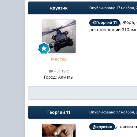
круазик
Опубликовано
17 ноября, 
, Жора,
@Георгий 11
рекомендации 310амп. 
Мастер
4,9 тыс
Город:
Алматы
Георгий 11
Опубликовано
17 ноября, 
,а силико
@круазик