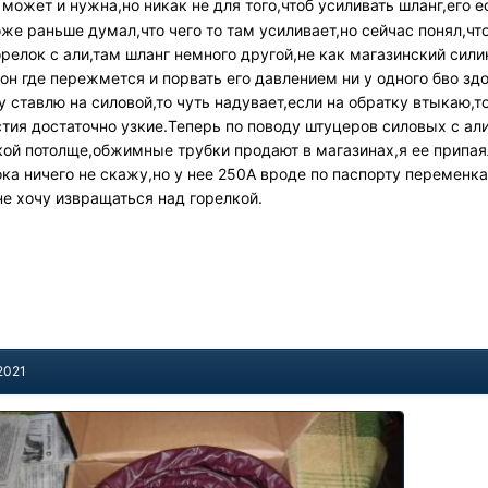
 может и нужна,но никак не для того,чтоб усиливать шланг,его е
же раньше думал,что чего то там усиливает,но сейчас понял,что
релок с али,там шланг немного другой,не как магазинский силик
 он где пережмется и порвать его давлением ни у одного бво здо
 ставлю на силовой,то чуть надувает,если на обратку втыкаю,т
тия достаточно узкие.Теперь по поводу штуцеров силовых с али
кой потолще,обжимные трубки продают в магазинах,я ее припа
ка ничего не скажу,но у нее 250А вроде по паспорту переменк
е хочу извращаться над горелкой.
2021