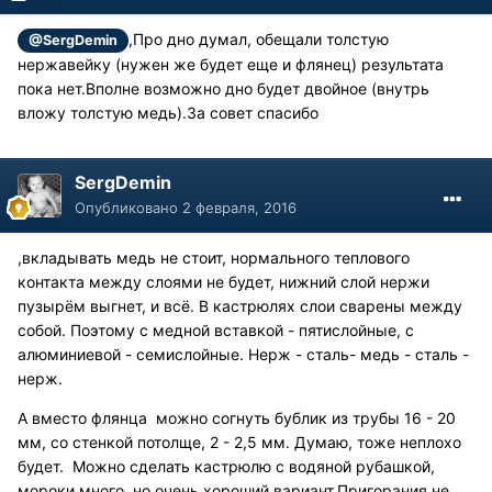
,Про дно думал, обещали толстую
@SergDemin
нержавейку (нужен же будет еще и флянец) результата
пока нет.Вполне возможно дно будет двойное (внутрь
вложу толстую медь).За совет спасибо
SergDemin
Опубликовано
2 февраля, 2016
,вкладывать медь не стоит, нормального теплового
контакта между слоями не будет, нижний слой нержи
пузырём выгнет, и всё. В кастрюлях слои сварены между
собой. Поэтому с медной вставкой - пятислойные, с
алюминиевой - семислойные. Нерж - сталь- медь - сталь -
нерж.
А вместо флянца можно согнуть бублик из трубы 16 - 20
мм, со стенкой потолще, 2 - 2,5 мм. Думаю, тоже неплохо
будет. Можно сделать кастрюлю с водяной рубашкой,
мороки много, но очень хороший вариант.Пригорания не