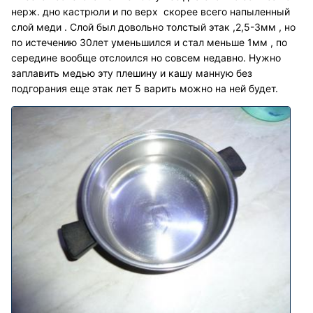
нерж. дно кастрюли и по верх скорее всего напыленный
слой меди . Слой был довольно толстый этак ,2,5-3мм , но
по истечению 30лет уменьшился и стал меньше 1мм , по
середине вообще отслоился но совсем недавно. Нужно
заплавить медью эту плешину и кашу манную без
подгорания еще этак лет 5 варить можно на ней будет.