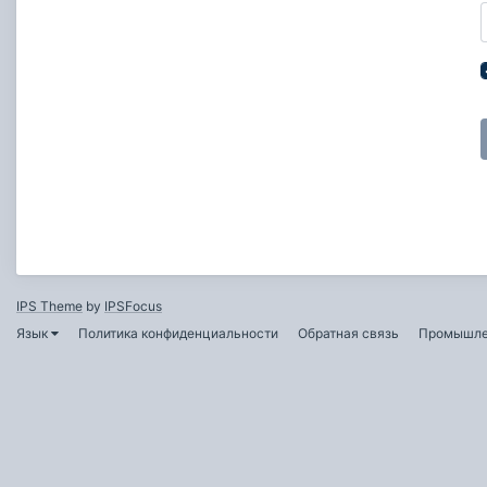
IPS Theme
by
IPSFocus
Язык
Политика конфиденциальности
Обратная связь
Промышле