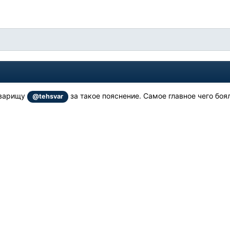
4
оварищу
за такое пояснение. Самое главное чего боял
@tehsvar