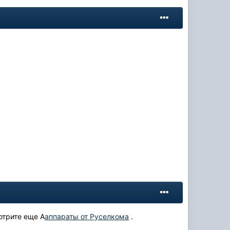
отрите еще А
аппараты от Руселкома
.