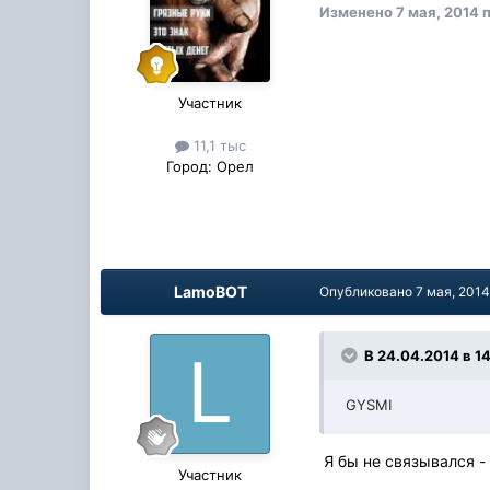
Изменено
7 мая, 2014
п
Участник
11,1 тыс
Город:
Орел
LamoBOT
Опубликовано
7 мая, 201
В 24.04.2014 в 1
GYSMI
Я бы не связывался - 
Участник