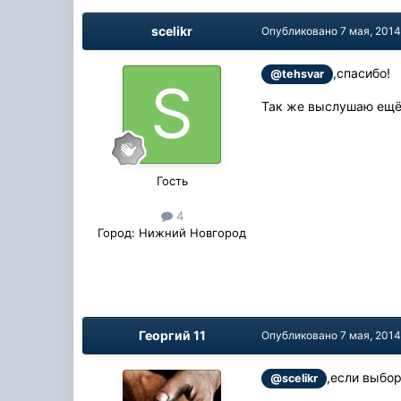
scelikr
Опубликовано
7 мая, 201
,спасибо!
@tehsvar
Так же выслушаю ещё
Гость
4
Город:
Нижний Новгород
Георгий 11
Опубликовано
7 мая, 201
,если выбо
@scelikr