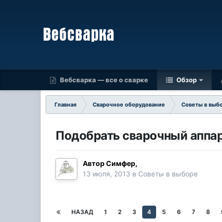
Вебсварка — все о сварке
Обзор
Главная
Сварочное оборудование
Советы в выб
Подобрать сварочный аппар
Автор
Симфер
,
13 июля, 2013
в
Советы в выборе
НАЗАД
1
2
3
4
5
6
7
8