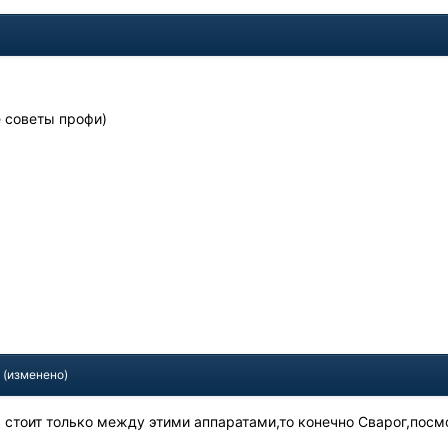
4
 советы профи)
4
(изменено)
р стоит только между этими аппаратами,то конечно Сварог,посм