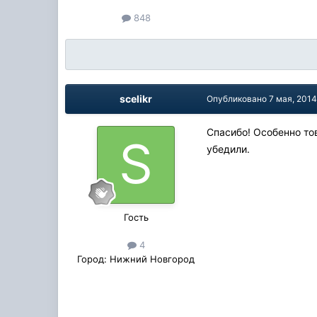
848
scelikr
Опубликовано
7 мая, 201
Спасибо! Особенно т
убедили.
Гость
4
Город:
Нижний Новгород