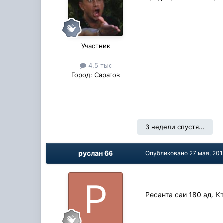
Участник
4,5 тыс
Город:
Саратов
3 недели спустя...
руслан 66
Опубликовано
27 мая, 20
Ресанта саи 180 ад.
Кт