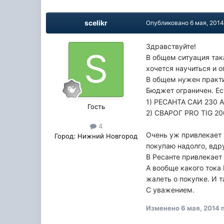
scelikr
Опубликовано
6 мая, 201
Здравствуйте!
В общем ситуация така
хочется научиться и о
В общем нужен практи
Бюджет ограничен. Ес
1) РЕСАНТА САИ 230 
Гость
2) СВАРОГ PRO TIG 20
4
Очень уж привлекает 
Город:
Нижний Новгород
покупаю надолго, вдр
В Ресанте привлекает 
А вообще какого тока
жалеть о покупке. И 
С уважением.
Изменено
6 мая, 2014
п