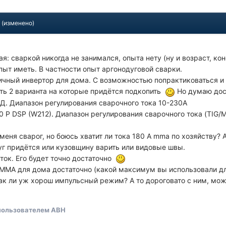
4
(изменено)
я: сваркой никогда не занимался, опыта нету (ну и возраст, коне
пыт иметь. В частности опыт аргонодуговой сварки.
чный инвертор для дома. С возможностью попрактиковаться и 
ть 2 варианта на которые придётся подкопить
Но думаю дос
АД
.
Диапазон регулирования сварочного тока 10-230A
0 P DSP (W212)
.
Диапазон регулирования сварочного тока (TIG/M
меня сварог, но боюсь хватит ли тока 180 А mma по хозяйству
уг придётся или кузовщину варить или видовые швы.
ток. Его будет точно достаточно
 MMA для дома достаточно (какой максимум вы использовали д
так ли уж хорош импульсный режим? А то дороговато с ним, мож
ользователем АВН