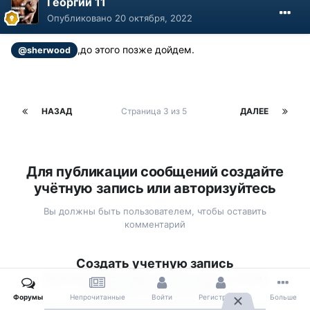
Георгий 11
Опубликовано
20 октября, 2022
,до этого позже дойдем.
@sherwood
НАЗАД
Страница 3 из 5
ДАЛЕЕ
Для публикации сообщений создайте
учётную запись или авторизуйтесь
Вы должны быть пользователем, чтобы оставить
комментарий
Создать учетную запись
Зарегистрируйте новую учётную запись в нашем
сообществе. Это очень просто!
Форумы
Непрочитанные
Войти
Регистрация
Больше