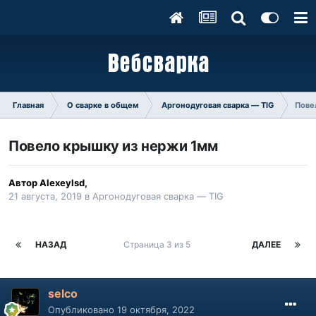
Главная
О сварке в общем
Аргонодуговая сварка — TIG
Пове
Повело крышку из нержи 1мм
Автор
Alexeylsd
,
21 августа, 2019
в
Аргонодуговая сварка — TIG
НАЗАД
Страница 3 из 5
ДАЛЕЕ
selco
Опубликовано
19 октября, 2022