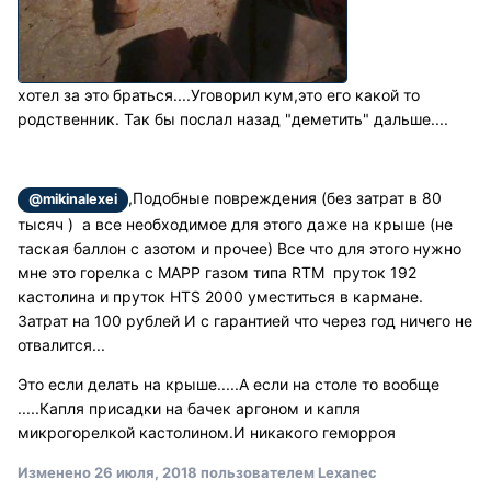
хотел за это браться....Уговорил кум,это его какой то
родственник. Так бы послал назад "деметить" дальше....
,Подобные повреждения (без затрат в 80
@mikinalexei
тысяч ) а все необходимое для этого даже на крыше (не
таская баллон с азотом и прочее) Все что для этого нужно
мне это горелка с МАРР газом типа RTM пруток 192
кастолина и пруток HTS 2000 уместиться в кармане.
Затрат на 100 рублей И с гарантией что через год ничего не
отвалится...
Это если делать на крыше.....А если на столе то вообще
.....Капля присадки на бачек аргоном и капля
микрогорелкой кастолином.И никакого геморроя
Изменено
26 июля, 2018
пользователем Lexanec