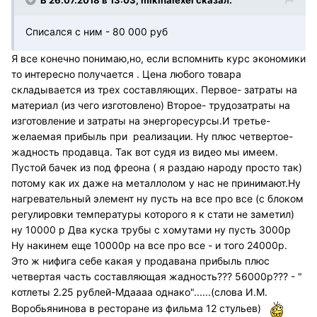
В 26.07.2018 в 13:03, mikinalexei сказал:
Списался с ним - 80 000 руб
Я все конечно понимаю,но, если вспомнить курс экономики
то интересно получается . Цена любого товара
складывается из трех составляющих. Первое- затраты на
материал (из чего изготовлено) Второе- трудозатраты на
изготовление и затраты на энергоресурсы.И третье-
желаемая прибыль при реализации. Ну плюс четвертое-
жадность продавца. Так вот судя из видео мы имеем.
Пустой бачек из под фреона ( я раздаю народу просто так)
потому как их даже на металлолом у нас не принимают.Ну
нагревательный элемент ну пусть на все про все (с блоком
регулировки температуры которого я к стати не заметил)
ну 10000 р Два куска трубы с хомутами ну пусть 3000р
Ну накинем еще 10000р на все про все - и того 24000р.
Это ж нифига себе какая у продавана прибыль плюс
четвертая часть составляющая жадность??? 56000р??? - "
котлеты 2.25 рублей-Мдаааа однако"......(слова И.М.
Воробьянинова в ресторане из фильма 12 стульев)