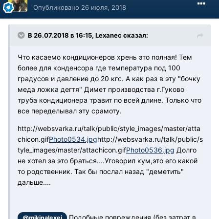
Опубликовано
26 июля, 2018
В 26.07.2018 в 16:15, Lexanec сказал:
Что касаемо кондиционеров хрень это полная! Тем
более для конденсора где температура под 100
градусов и давление до 20 кгс. А как раз в эту "бочку
меда ложка дегтя" Димет производства г.Гуково
труба кондиционера травит по всей длине. Только что
все переделывал эту срамоту.
http://websvarka.ru/talk/public/style_images/master/atta
chicon.gif
Photo0534.jpg
http://websvarka.ru/talk/public/s
tyle_images/master/attachicon.gif
Photo0536.jpg
Долго
не хотел за это браться....Уговорил кум,это его какой
то родственник. Так бы послал назад "деметить"
дальше....
,Подобные повреждения (без затрат в
@mikinalexei