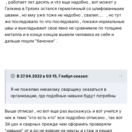
, работает лет десять и что еще надобно , вот может у
Галкина в Грязях остался герметичный со шлифованными
швами , но ему уже тоже не надобно , свалил.... , но тут
же последовало то что последовало , покажи нормальные
швы и выкладывают свое явно не сравнимое по толщине
металла и в конце концов вывели человека из себя и
дальше пошли "баночки" .
В 27.04.2022 в 03:15, Глобул сказал:
Я не пожелаю никакому сварщику оказаться в
организации, где подобные навыки будут потребны
Выше отписал , но вот еще раз выскажусь и вот учился у
них в теме "кто есть кто" все подробно отписано , так вот
3й цех и сварных прежде чем оформить проверяли
"навыки" от и до не взирая на наксы и стаж и решал