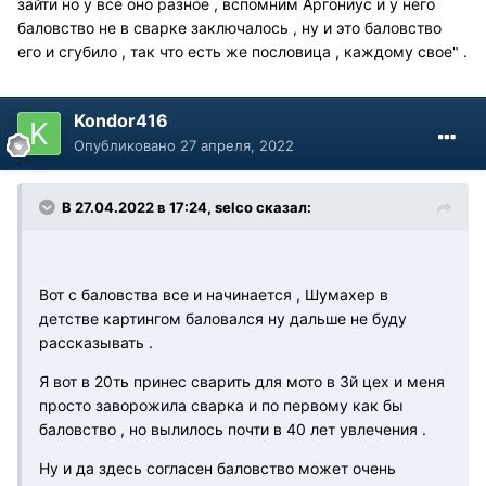
зайти но у все оно разное , вспомним Аргониус и у него
баловство не в сварке заключалось , ну и это баловство
его и сгубило , так что есть же пословица , каждому свое" .
Kondor416
Опубликовано
27 апреля, 2022
В 27.04.2022 в 17:24, selco сказал:
Вот с баловства все и начинается , Шумахер в
детстве картингом баловался ну дальше не буду
рассказывать .
Я вот в 20ть принес сварить для мото в 3й цех и меня
просто заворожила сварка и по первому как бы
баловство , но вылилось почти в 40 лет увлечения .
Ну и да здесь согласен баловство может очень