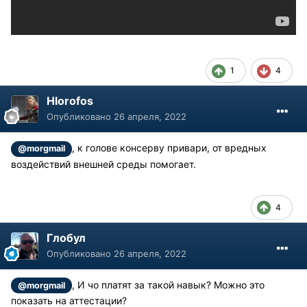
1
4
Hlorofos
Опубликовано
26 апреля, 2022
, к голове консерву привари, от вредных
@morgmail
воздействий внешней среды помогает.
4
Глобул
Опубликовано
26 апреля, 2022
, И чо платят за такой навык? Можно это
@morgmail
показать на аттестации?