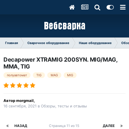
Главная
Сварочное оборудование
Наше оборудование
Обзо
Decapower XTRAMIG 200SYN. MIG/MAG,
MMA, TIG
полуавтомат
TIG
MAG
MIG
Автор
morgmail
,
16 сентября, 2021
в
Обзоры, тесты и отзывы
НАЗАД
Страница 11 из 15
ДАЛЕЕ