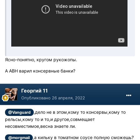
Ясно-понятно, кругом рукожопы.
А АВН варил консервные банки?
Георгий 11
Опубликовано
26 апреля, 2022
,дело не в этом,кому то консервы,кому то
@Vanguard
рельсы,кому то и то,и другое,совмещает
несовместимое,весна знаете ли.
,а кильку в томатном соусе полную сможешь?
@morgmail