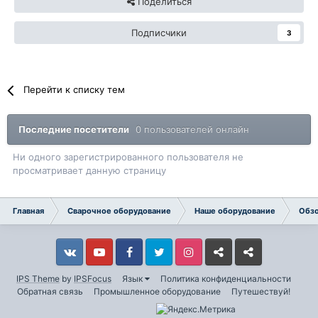
Поделиться
Подписчики
3
Перейти к списку тем
Последние посетители
0 пользователей онлайн
Ни одного зарегистрированного пользователя не
просматривает данную страницу
Главная
Сварочное оборудование
Наше оборудование
Обзо
Vkontakte
YouTube
Facebook
Twitter
Instagram
Livejournal
Odnoklassniki
IPS Theme
by
IPSFocus
Язык
Политика конфиденциальности
Обратная связь
Промышленное оборудование
Путешествуй!