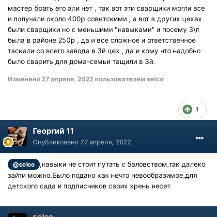
мастер брать его али нет , так вот эти сварщики могли все
и получали около 400р советскими , а вот в других цехах
были сварщики но с меньшими "навыками" и посему 3\п
была в районе 250р , да и все сложное и ответственное
таскали со всего завода в 3й цех , да и кому что надобно
было сварить для дома-семьи тащили в 3й.
Изменено
27 апреля, 2022
пользователем selco
1
Георгий 11
Опубликовано
27 апреля, 2022
,навыки не стоит путать с баловством,так далеко
@selco
зайти можно.Было подано как нечто невообразимое,для
детского сада и подписчиков своих хрень несет.
selco