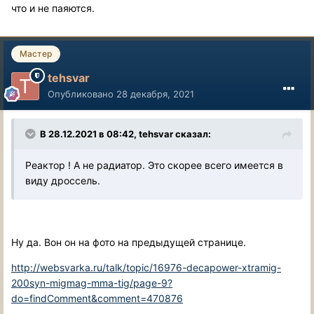
что и не паяются.
Мастер
tehsvar
Опубликовано
28 декабря, 2021
В 28.12.2021 в 08:42, tehsvar сказал:
Реактор ! А не радиатор. Это скорее всего имеется в
виду дроссель.
Ну да. Вон он на фото на предыдущей странице.
http://websvarka.ru/talk/topic/16976-decapower-xtramig-
200syn-migmag-mma-tig/page-9?
do=findComment&comment=470876