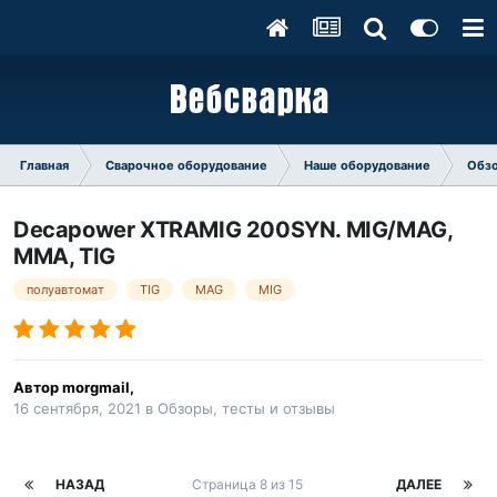
Главная
Сварочное оборудование
Наше оборудование
Обзо
Decapower XTRAMIG 200SYN. MIG/MAG,
MMA, TIG
полуавтомат
TIG
MAG
MIG
Автор
morgmail
,
16 сентября, 2021
в
Обзоры, тесты и отзывы
НАЗАД
Страница 8 из 15
ДАЛЕЕ