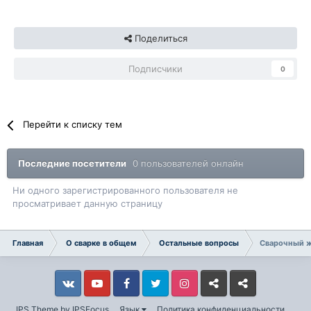
Поделиться
Подписчики
0
Перейти к списку тем
Последние посетители
0 пользователей онлайн
Ни одного зарегистрированного пользователя не
просматривает данную страницу
Главная
О сварке в общем
Остальные вопросы
Сварочный ж
Vkontakte
YouTube
Facebook
Twitter
Instagram
Livejournal
Odnoklassniki
IPS Theme
by
IPSFocus
Язык
Политика конфиденциальности