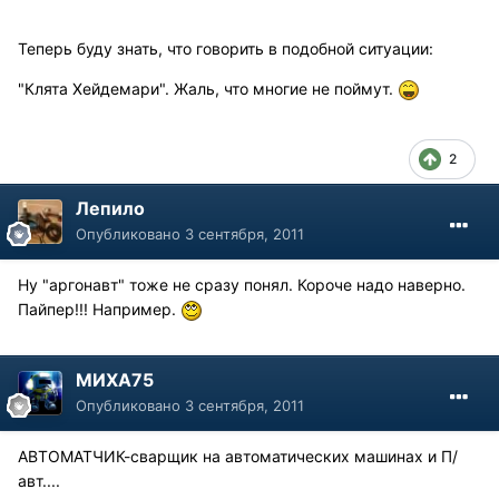
Теперь буду знать, что говорить в подобной ситуации:
"Клята Хейдемари". Жаль, что многие не поймут.
2
Лепило
Опубликовано
3 сентября, 2011
Ну "аргонавт" тоже не сразу понял. Короче надо наверно.
Пайпер!!! Например.
МИХА75
Опубликовано
3 сентября, 2011
АВТОМАТЧИК-сварщик на автоматических машинах и П/
авт....