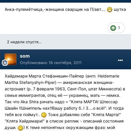
Анка-пулемётчица,-женщина сварщик на П/авт....
шутка
1
2 недели спустя...
som
Опубликовано
18 сентября, 2011
Хайдемари Марта Стефанишин-Пайпер (англ. Heidemarie
Martha Stefanyshyn-Piper) — американская женщина-
астронавт (р. 7 февраля 1963, Сент-Пол, штат Миннесота) в
семье иммигрантов, отец её — украинец, мать — немка.
Так что Aka Shira ричать надо = "Клята МАРТА! Шлессар
Швайн !!Шниппель нах!!Вашу работу б..! З....о всё!". И тогда
тебя все поймут..
Тоже добавляю себе "Клята Марта!"
"Клята Хайдемари!" в список реплик - описаний состояния
души.
) К теме непонятных окружающим фраз: мой