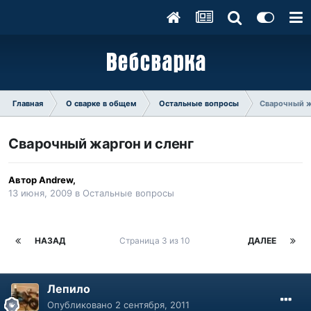
Главная
О сварке в общем
Остальные вопросы
Сварочный ж
Сварочный жаргон и сленг
Автор
Andrew
,
13 июня, 2009
в
Остальные вопросы
НАЗАД
Страница 3 из 10
ДАЛЕЕ
Лепило
Опубликовано
2 сентября, 2011