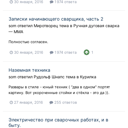
30 января, 2016
1 974 ответа
Записки начинающего сварщика, часть 2
som
ответил
Миротворец
тема в
Ручная дуговая сварка
— ММA
Полностью согласен.
30 января, 2016
1 974 ответа
1
Наземная техника
som
ответил
Рудольф Шнапс
тема в
Курилка
Развары в стиле - юный техник ( "два в одном" портят
картину. Вот укороченные стойки и стёкла - это да )).
27 января, 2016
255 ответов
Электричество при сварочных работах, и в
быту.