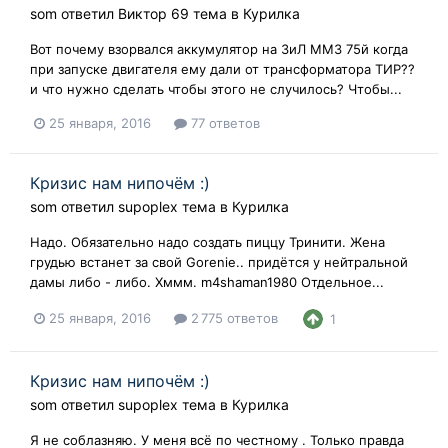
som
ответил
Виктор 69
тема в
Курилка
Вот почему взорвался аккумулятор на ЗиЛ ММЗ 75й когда
при запуске двигателя ему дали от трансформатора ТИР??
и что нужно сделать чтобы этого не случилось? Чтобы...
25 января, 2016
77 ответов
Кризис нам нипочём :)
som
ответил
supoplex
тема в
Курилка
Надо. Обязательно надо создать пиццу Тринити. Жена
грудью встанет за свой Gorenie.. придётся у нейтральной
дамы либо - либо. Хммм. m4shaman1980 Отдельное...
25 января, 2016
2 775 ответов
1
Кризис нам нипочём :)
som
ответил
supoplex
тема в
Курилка
Я не соблазняю. У меня всё по честному . Только правда