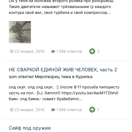
Он у тебя на обложке второго ролика про ролсройсы.
Такие двигатели называют трёхвальными (у каждого
контура свой вал, своя турбина и свой компрессор...
22 января, 2016
1 399 ответов
2
НЕ СВАРКОЙ ЕДИНОЙ ЖИВ ЧЕЛОВЕК, часть 2
som
ответил
Миротворец
тема в
Курилка
олд скул. олд олд скул.. :] (после 8:11 просьба пилористу
сесть на пол.. D.J. батллл!) https://youtu.be/4axM1TZtkh0
баян. олд баянъ- совиет брэйкбатлл...
22 января, 2016
1 399 ответов
1
Сейф под оружие