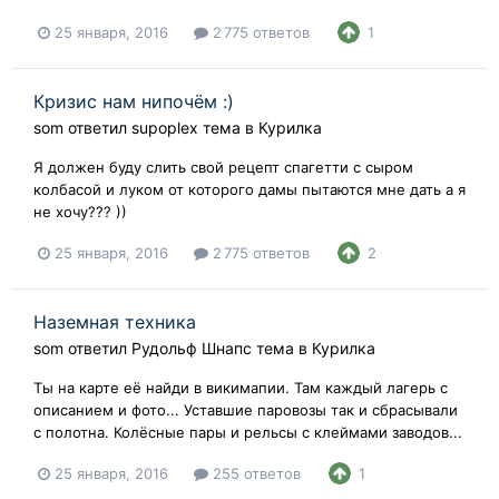
25 января, 2016
2 775 ответов
1
Кризис нам нипочём :)
som
ответил
supoplex
тема в
Курилка
Я должен буду слить свой рецепт спагетти с сыром
колбасой и луком от которого дамы пытаются мне дать а я
не хочу??? ))
25 января, 2016
2 775 ответов
2
Наземная техника
som
ответил
Рудольф Шнапс
тема в
Курилка
Ты на карте её найди в викимапии. Там каждый лагерь с
описанием и фото... Уставшие паровозы так и сбрасывали
с полотна. Колёсные пары и рельсы с клеймами заводов...
25 января, 2016
255 ответов
1