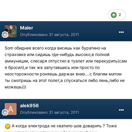
2
Maler
Опубликовано
31 августа, 2011
Som обиднее всего когда висишь как буратино на
страховке или сидишь где-нибудь высоко,в полной
аммуниции, слесаря отпустил в туалет или перекурить(сам
я бросил),и так же запутавшись или просто по
неосторожности роняешь держак вниз....с благим матом
ты смотришь на этот полет,а спускаться либо лень,либо не
можешь)))
alek956
Опубликовано
31 августа, 2011
А когда электрода не хватило шов доварить ? Тоже