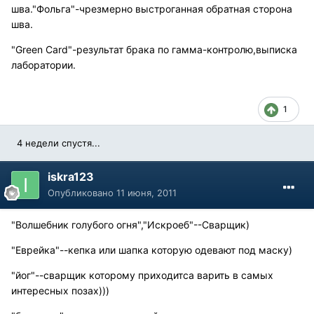
шва."Фольга"-чрезмерно выстроганная обратная сторона
шва.
"Green Card"-результат брака по гамма-контролю,выписка
лаборатории.
1
4 недели спустя...
iskra123
Опубликовано
11 июня, 2011
"Волшебник голубого огня","Искроеб"--Сварщик)
"Еврейка"--кепка или шапка которую одевают под маску)
"йог"--сварщик которому приходитса варить в самых
интересных позах)))