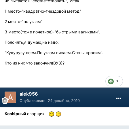
но пытаются "соответствовать").Итак!
1 место-"квадратно-гнездовой метод"
2 место-"по углам"
3 место(тоже почетное)-"быстрыми валиками".
Пояснять,я думаю,не надо:
"Кукурузу сеем.По углам писаем.Стены красим".
Кто из них что закончил(ВУЗ)?
3
alek956
Опубликовано
24 декабря, 2010
КозЫрный
сварщик -