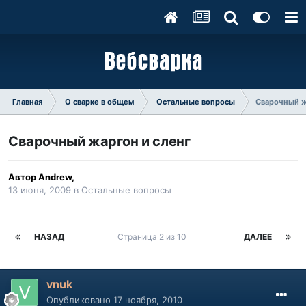
Главная
О сварке в общем
Остальные вопросы
Сварочный ж
Сварочный жаргон и сленг
Автор
Andrew
,
13 июня, 2009
в
Остальные вопросы
НАЗАД
Страница 2 из 10
ДАЛЕЕ
vnuk
Опубликовано
17 ноября, 2010