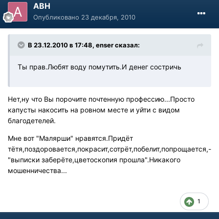
АВН
Опубликовано
23 декабря, 2010
В 23.12.2010 в 17:48, enser сказал:
Ты прав.Любят воду помутить.И денег состричь
Нет,ну что Вы порочите почтенную профессию...Просто
капусты накосить на ровном месте и уйти с видом
благодетелей.
Мне вот "Малярши" нравятся.Придёт
тётя,поздоровается,покрасит,сотрёт,побелит,попрощается,-
"выписки заберёте,цветоскопия прошла".Никакого
мошенничества...
1