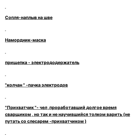
Сопля-наплыв на шве
Намордник-маска
прищепка - электрододержатель
"колчан " -пачка электродов
"Прихватчик "- чел ,проработавший долгое время
сварщиком , но так и не научившийся толком варить (не
путать со слесарем -прихватчиком )