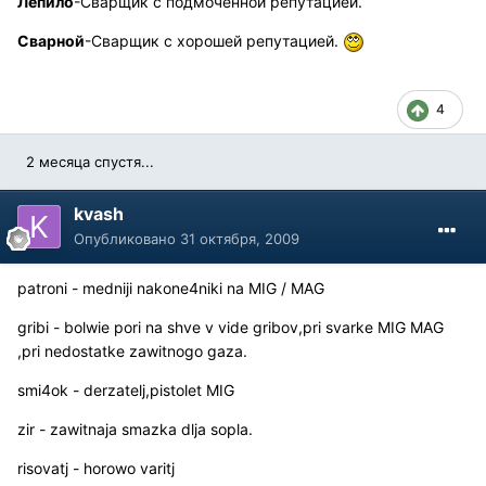
Лепило
-Сварщик с подмоченной репутацией.
Сварной
-Сварщик с хорошей репутацией.
4
2 месяца спустя...
kvash
Опубликовано
31 октября, 2009
patroni - medniji nakone4niki na MIG / MAG
gribi - bolwie pori na shve v vide gribov,pri svarke MIG MAG
,pri nedostatke zawitnogo gaza.
smi4ok - derzatelj,pistolet MIG
zir - zawitnaja smazka dlja sopla.
risovatj - horowo varitj