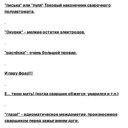
"писька" или "пуля" Токовый наконечник сварочного
полуавтомата.
"Окурки" - мелкие остатки электродов.
"расчёска"- очень большой провар.
И пару фраз!!!
Е... твою мать! (когда сварщик обжегся, ударился и т.п.)
"глаза!" - идиоматическое междометие, произносимое
сварщиком перед зажыганием дуги.