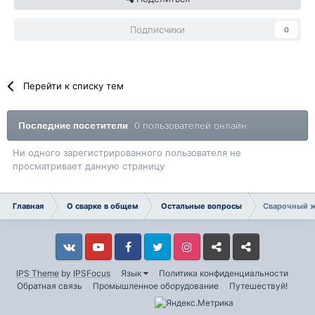
Подписчики
0
Перейти к списку тем
Последние посетители
0 пользователей онлайн
Ни одного зарегистрированного пользователя не
просматривает данную страницу
Главная
О сварке в общем
Остальные вопросы
Сварочный ж
Vkontakte
YouTube
Facebook
Twitter
Instagram
Livejournal
Odnoklassniki
IPS Theme
by
IPSFocus
Язык
Политика конфиденциальности
Обратная связь
Промышленное оборудование
Путешествуй!