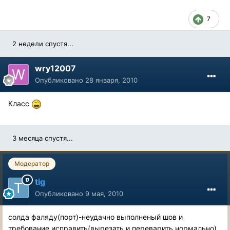
7
2 недели спустя...
wry12007
Опубликовано
28 января, 2010
Класс
3 месяца спустя...
Модератор
tig
Опубликовано
9 мая, 2010
солда фаляду(порт)-неудачно выполненый шов и
требование исправить(вырезать и переварить нормально)