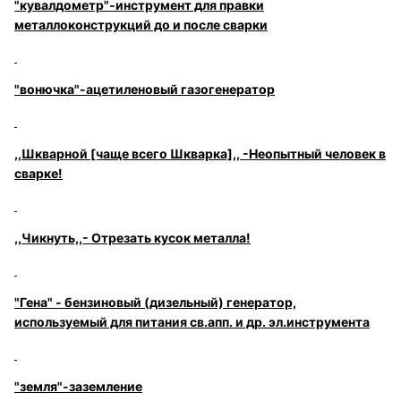
"кувалдометр"-инструмент для правки
металлоконструкций до и после сварки
"вонючка"-ацетиленовый газогенератор
,,Шкварной [чаще всего Шкварка],, -Неопытный человек в
сварке!
,,Чикнуть,,- Отрезать кусок металла!
"Гена" - бензиновый (дизельный) генератор,
используемый для питания св.апп. и др. эл.инструмента
"земля"-заземление