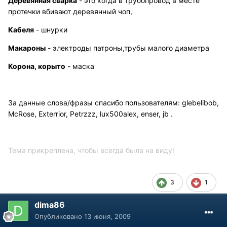
Деревянная сварка
- это когда в трубопровод в месте
протечки вбивают деревянный чоп,
Кабеля
- шнурки
Макароны
- электроды патроны,трубы малого диаметра
Корона, корыто
- маска
За данные слова/фразы спасибо пользователям: glebelibob,
McRose, Exterrior, Petrzzz, lux500alex, enser, jb .
Тема прикреплена, чтобы всегда была на виду!
3
1
dima86
Опубликовано
13 июня, 2009