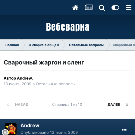
Главная
О сварке в общем
Остальные вопросы
Сварочный ж
Сварочный жаргон и сленг
Автор
Andrew
,
13 июня, 2009
в
Остальные вопросы
НАЗАД
Страница 1 из 10
ДАЛЕЕ
Andrew
Опубликовано
13 июня, 2009