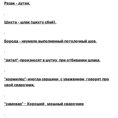
Резак - дутик.
Шихта - шлак (шихту сбей).
Борода - неумело выполненный потолочный шов.
"дятел"-произносят в шутку, при отбивании шлака.
"кормилец"-иногда сврщики, с уважением, говорят про
свой сварочник.
"самовар" - Хороший , мощный сварочник