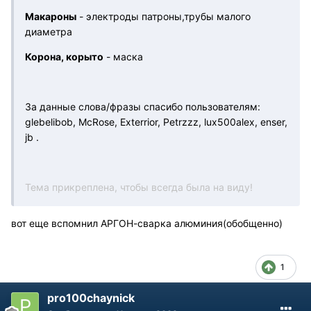
Макароны
- электроды патроны,трубы малого
диаметра
Корона, корыто
- маска
За данные слова/фразы спасибо пользователям:
glebelibob, McRose, Exterrior, Petrzzz, lux500alex, enser,
jb .
Тема прикреплена, чтобы всегда была на виду!
вот еще вспомнил АРГОН-сварка алюминия(обобщенно)
1
pro100chaynick