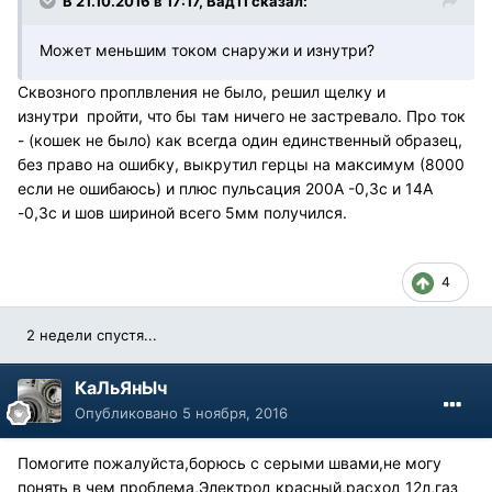
В 21.10.2016 в 17:17, Вад11 сказал:
Может меньшим током снаружи и изнутри?
Сквозного проплвления не было, решил щелку и
изнутри пройти, что бы там ничего не застревало. Про ток
- (кошек не было) как всегда один единственный образец,
без право на ошибку, выкрутил герцы на максимум (8000
если не ошибаюсь) и плюс пульсация 200А -0,3с и 14А
-0,3с и шов шириной всего 5мм получился.
4
2 недели спустя...
КаЛьЯнЫч
Опубликовано
5 ноября, 2016
Помогите пожалуйста,борюсь с серыми швами,не могу
понять в чем проблема,Электрод красный,расход 12л,газ