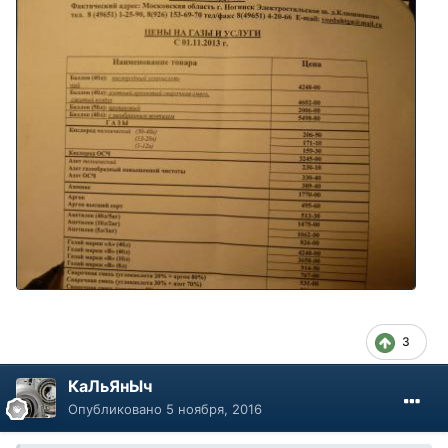
3
КаЛьЯнЫч
Опубликовано
5 ноября, 2016