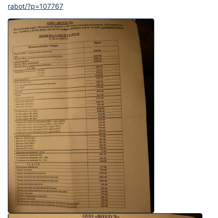
rabot/?p=107767