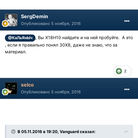
SergDemin
Опубликовано
5 ноября, 2016
, Вы Х18Н10 найдите и на ней пробуйте. А это
@КаЛьЯнЫч
, если я правильно понял 30Х8, даже не знаю, что за
материал.
2
selco
Опубликовано
5 ноября, 2016
В 05.11.2016 в 19:20, Vanguard сказал: