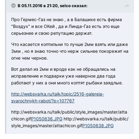
В 05.11.2016 в 21:20, selco сказал:
Про Гермес-Газ не знаю , а в Балашихе есть фирма
"Воздух" и все ОКей , да и Линда-Газ есть это еще
серьезнее и свою репутацию держат.
Что касается коптильни то лучше 2мм взять или даже
3мм , но я знаю точно что нерж сильнее покорежит на
огне чем черное.
Вот делал из 2мм и вроде как не обращались на
исправление и подварки уже наверное два года
работают у них а они много коптят рыбаки заядлые.
http://websvarka.ru/talk/topic/2516-galereia-
svarochnykh-rabot/?p=107767
http://websvarka.ru/talk/public/style_images/master/atta
chicon.gif
P1050636.JPG
http://websvarka.ru/talk/public/
style_images/master/attachicon.gif
P1050638.JPG