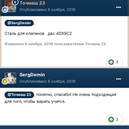
Точмаш 23
Опубликовано
6 ноября, 2016
,
@SergDemin
Сталь для клапанов двс 40Х9С2
Изменено
6 ноября, 2016
пользователем Точмаш 23
2
SergDemin
Опубликовано
6 ноября, 2016
, понятно, спасибо! Не очень подходящая
@Точмаш 23
для того, чтобы варить учится.
2