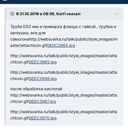
В 21.10.2016 в 08:59, Kurt1 сказал:
Труба D50 мм и приварка фланца с гайкой , трубки и
заглушки, все для
самогона
http://websvarka.ru/talk/public/style_images/m
aster/attachicon.gif
GEDC3964.jpg
http://websvarka.ru/talk/public/style_images/master/atta
chicon.gif
GEDC3965.jpg
http://websvarka.ru/talk/public/style_images/master/atta
chicon.gif
GEDC3966.jpg
после обработки кислотой
http://websvarka.ru/talk/public/style_images/master/atta
chicon.gif
GEDC3967.jpg
http://websvarka.ru/talk/public/style_images/master/atta
chicon.gif
GEDC3970.jpg
.