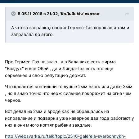
В 05.11.2016 в 21:02, 'КаЛьЯнЫч' сказал:
А что за заправка,говорят Гермес-Газ хорошая,я там и
заправлял до этого.
Про Гермес-Газ не знаю , а в Балашихе есть фирма
"Воздух" и все ОКей , да и Линда-Газ есть это еще
серьезнее и свою репутацию держат.
Что касается коптильни то лучше 2мм взять или даже 3мм
, но я знаю точно что нерж сильнее покорежит на огне чем
черное.
Вот делал из 2мм и вроде как не обращались на
исправление и подварки уже наверное два года работают у
них а они много коптят рыбаки заядлые.
http://websvarka.ru/talk/topic/2516-galereia-svarochnykh-