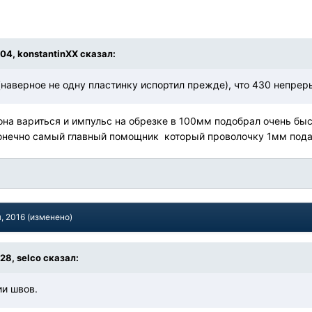
:04, konstantinXX сказал:
(наверное не одну пластинку испортил прежде), что 430 непре
она вариться и импульс на обрезке в 100мм подобрал очень быст
онечно самый главный помощник который проволочку 1мм подав
, 2016
(изменено)
:28, selco сказал:
ии швов.