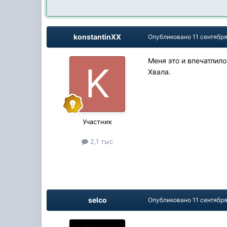
konstantinXX
Опубликовано
11 сентября
Меня это и впечатлил
Хвала.
Участник
2,1 тыс
selco
Опубликовано
11 сентября