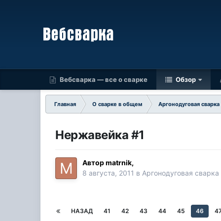
Вебсварка — все о сварке
Обзор
Главная
О сварке в общем
Аргонодуговая сварка
Нержавейка #1
Автор
matrnik
,
8 августа, 2011
в
Аргонодуговая сварка
НАЗАД
41
42
43
44
45
46
4