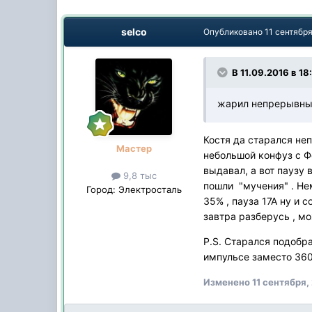
selco
Опубликовано
11 сентября
В 11.09.2016 в 18
жарил непрерывн
Костя да старался не
Мастер
небольшой конфуз с Ф
выдавал, а вот паузу 
9,8 тыс
пошли "мучения" . Не
Город:
Электросталь
35% , пауза 17А ну и 
завтра разберусь , м
P.S. Старался подобра
импульсе заместо 360
Изменено
11 сентября,