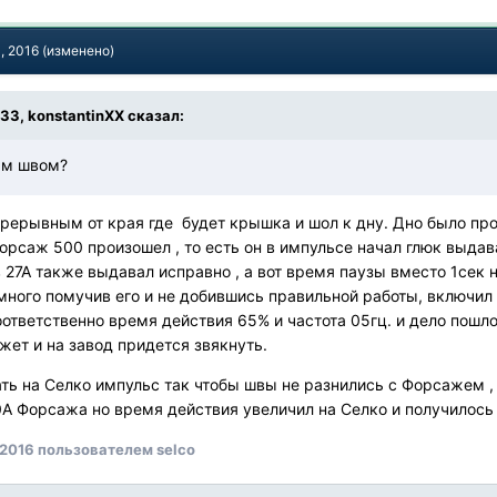
, 2016
(изменено)
:33, konstantinXX сказал:
ым швом?
прерывным от края где будет крышка и шол к дну. Дно было пр
орсаж 500 произошел , то есть он в импульсе начал глюк выдав
в 27А также выдавал исправно , а вот время паузы вместо 1сек
много помучив его и не добившись правильной работы, включил
соответственно время действия 65% и частота 05гц. и дело пош
ожет и на завод придется звякнуть.
ть на Селко импульс так чтобы швы не разнились с Форсажем , 
А Форсажа но время действия увеличил на Селко и получилось 
 2016
пользователем selco