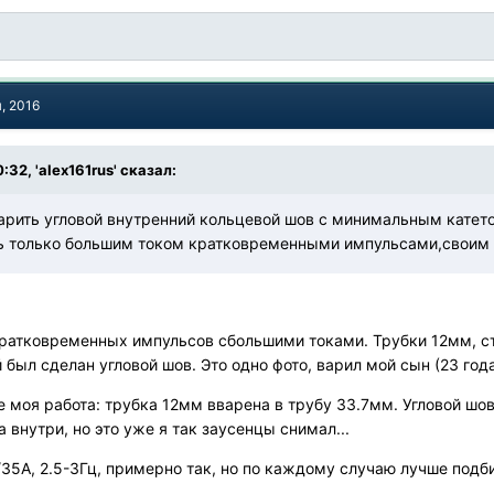
, 2016
:32, 'alex161rus' сказал:
варить угловой внутренний кольцевой шов с минимальным катет
ть только большим током кратковременными импульсами,своим 
кратковременных импульсов сбольшими токами. Трубки 12мм, ст
 был сделан угловой шов. Это одно фото, варил мой сын (23 год
 моя работа: трубка 12мм вварена в трубу 33.7мм. Угловой шо
 внутри, но это уже я так заусенцы снимал...
/35А, 2.5-3Гц, примерно так, но по каждому случаю лучше подби