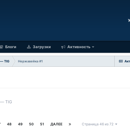
Блоги
Загрузки
Активность
 — TIG
Нержавейка #1
Ак
 — TIG
7
48
49
50
51
ДАЛЕЕ
Страница 46 из 72