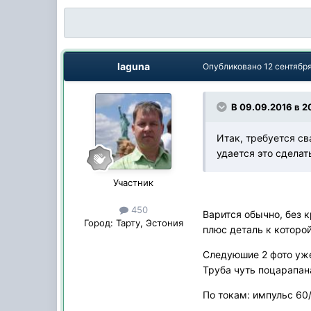
laguna
Опубликовано
12 сентября
В 09.09.2016 в 20
Итак, требуется с
удается это сдела
Участник
450
Варится обычно, без 
Город:
Тарту, Эстония
плюс деталь к которой
Следуюшие 2 фото уже
Труба чуть поцарапана
По токам: импульс 60