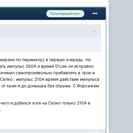
Популярный пост
оварено по периметру в первую очередь. Но
ать импульс 360А и время 01сек он исправно
 начинал самопроизвольно прибавлять в трое и
 Селко , импульс 210А время действия импульса
ло от края и до донышка без отрыва. С Форсажем
чего и добился хотя на Селко только 210А в
.