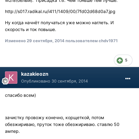
Wzr8(белый). Присадка 1.6. Чем тоньше тем лучше.
http://s017.radikal.ru/i411/1409/00/7fd02d68d0a7.jpg
Ну когда начнёт получаться уже можно наглеть. И
скорость и ток повыше.
Изменено
29 сентября, 2014
пользователем chdv1971
5
kazakieozn
Опубликовано
30 сентября, 2014
спасибо всем)
зачистку провожу конечно, корщеткой, потом
обезжириваю, пруток тоже обезжириваю. ставлю 50
ампер.