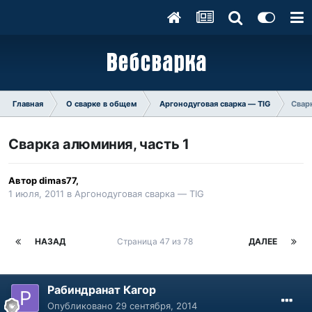
Главная
О сварке в общем
Аргонодуговая сварка — TIG
Сварк
Сварка алюминия, часть 1
Автор
dimas77
,
1 июля, 2011
в
Аргонодуговая сварка — TIG
НАЗАД
Страница 47 из 78
ДАЛЕЕ
Рабиндранат Кагор
Опубликовано
29 сентября, 2014