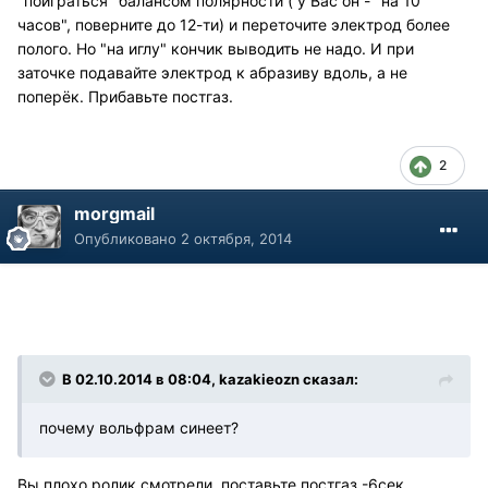
"поиграться" балансом полярности ( у Вас он - "на 10
часов", поверните до 12-ти) и переточите электрод более
полого. Но "на иглу" кончик выводить не надо. И при
заточке подавайте электрод к абразиву вдоль, а не
поперёк. Прибавьте постгаз.
2
morgmail
Опубликовано
2 октября, 2014
В 02.10.2014 в 08:04, kazakieozn сказал:
почему вольфрам синеет?
Вы плохо ролик смотрели, поставьте постгаз -6сек.