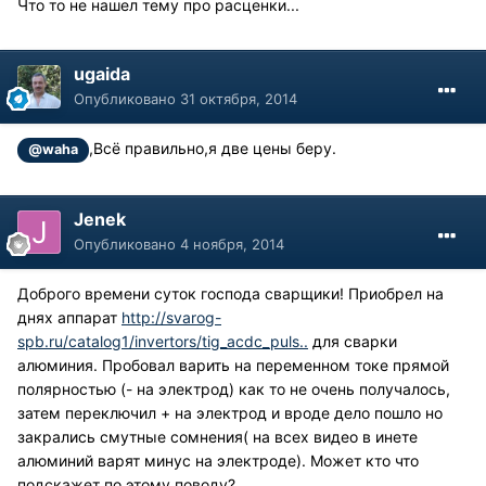
Что то не нашел тему про расценки...
ugaida
Опубликовано
31 октября, 2014
,Всё правильно,я две цены беру.
@waha
Jenek
Опубликовано
4 ноября, 2014
Доброго времени суток господа сварщики! Приобрел на
днях аппарат
http://svarog-
spb.ru/catalog1/invertors/tig_acdc_puls..
для сварки
алюминия. Пробовал варить на переменном токе прямой
полярностью (- на электрод) как то не очень получалось,
затем переключил + на электрод и вроде дело пошло но
закрались смутные сомнения( на всех видео в инете
алюминий варят минус на электроде). Может кто что
подскажет по этому поводу?