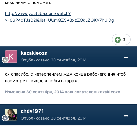
мож чем-то поможет.
http://www.youtube.com/watch?
v=06P4qTJsG2I&list=UUmQZSA8xzZGkLZQKV7hUiDg
3
kazakieozn
Опубликовано
30 сентября, 2014
ох спасибо, с нетерпением жду конца рабочего дня чтоб
посмотреть видос и пойти в гараж.
Изменено
30 сентября, 2014
пользователем kazakieozn
chdv1971
Опубликовано
30 сентября, 2014