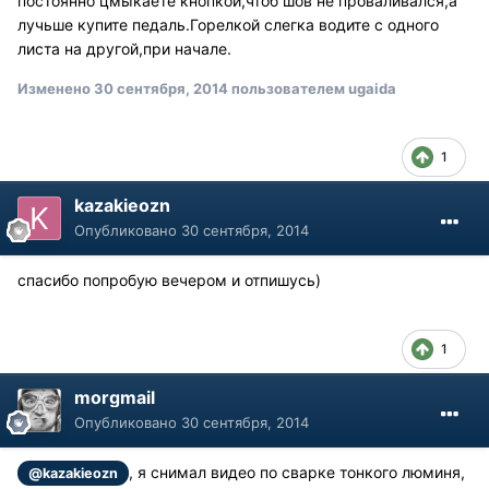
постоянно цмыкаете кнопкой,чтоб шов не проваливался,а
лучьше купите педаль.Горелкой слегка водите с одного
листа на другой,при начале.
Изменено
30 сентября, 2014
пользователем ugaida
1
kazakieozn
Опубликовано
30 сентября, 2014
спасибо попробую вечером и отпишусь)
1
morgmail
Опубликовано
30 сентября, 2014
, я снимал видео по сварке тонкого люминя,
@kazakieozn