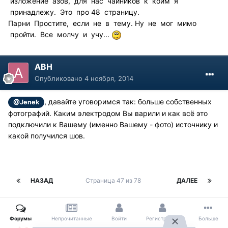
изложение азов, для нас чайников к коим я
принадлежу. Это про 48 страницу.
Парни Простите, если не в тему. Ну не мог мимо
пройти. Все молчу и учу...
АВН
Опубликовано
4 ноября, 2014
, давайте уговоримся так: больше собственных
@Jenek
фотографий. Каким электродом Вы варили и как всё это
подключили к Вашему (именно Вашему - фото) источнику и
какой получился шов.
НАЗАД
Страница 47 из 78
ДАЛЕЕ
Форумы
Непрочитанные
Войти
Регистрация
Больше