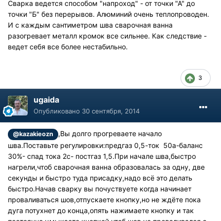
Сварка ведется способом "напроход" - от точки "А" до
точки "Б" без перерывов. Алюминий очень теплопроводен.
И с каждым сантиметром шва сварочная ванна
разогревает металл кромок все сильнее. Как следствие -
ведет себя все более нестабильно.
3
ugaida
Опубликовано
30 сентября, 2014
,Вы долго прогреваете начало
@kazakieozn
шва.Поставьте регулировки:предгаз 0,5-ток 50а-баланс
30%- спад тока 2с- постгаз 1,5.При начале шва,быстро
нагрели,чтоб сварочная ванна образовалась за одну, две
секунды и быстро туда присадку,надо всё это делать
быстро.Начав сварку вы почуствуете когда начинает
проваливаться шов,отпускаете кнопку,но не ждёте пока
дуга потухнет до конца,опять нажимаете кнопку и так