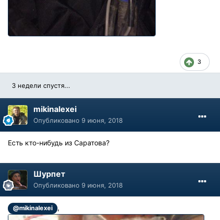
3
3 недели спустя...
mikinalexei
Опубликовано
9 июня, 2018
Есть кто-нибудь из Саратова?
Шурпет
Опубликовано
9 июня, 2018
,
@mikinalexei