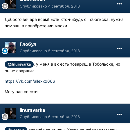
Опубликовано
4 сентября, 2018
Доброго вечера всем! Есть кто-нибудь с Тобольска, нужна
помощь в приобретении маски.
Глобул
Опубликовано
5 сентября, 2018
, у меня в вк есть товарищ в Тобольске, но
@ilnursvarka
он не сварщик.
https://vk.com/allexxx666
Могу вас свести.
ilnursvarka
Опубликовано
6 сентября, 2018
,спасибо за отклик. Хотел приобрести маску