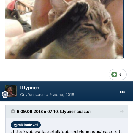
6
Шурпет
Опубликовано
9 июня, 2018
В 09.06.2018 в 07:10, Шурпет сказал:
@mikinalexei
,
http://websvarka.ru/talk/public/style_images/master/att