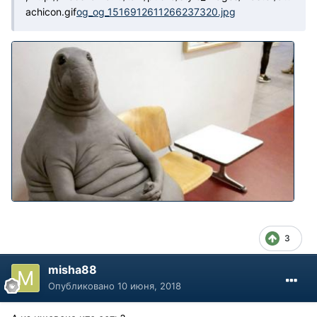
achicon.gif
og_og_1516912611266237320.jpg
3
misha88
Опубликовано
10 июня, 2018