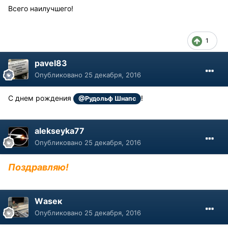
Всего наилучшего!
1
pavel83
Опубликовано
25 декабря, 2016
С днем рождения
!
@Рудольф Шнапс
alekseyka77
Опубликовано
25 декабря, 2016
Поздравляю!
Wаsек
Опубликовано
25 декабря, 2016