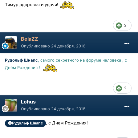
Тимур,здоровья и удачи!
2
BelaZZ
Опубликовано
24 декабря, 2016
Рудольф Шнапс
, самого секретного на форуме человека , с
Днём Рождения !
2
Lohus
Опубликовано
24 декабря, 2016
, с Днем Рождения!
@Рудольф Шнапс