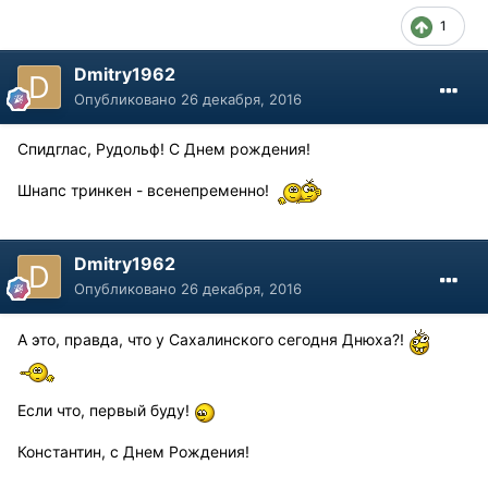
1
Dmitry1962
Опубликовано
26 декабря, 2016
Спидглас, Рудольф! С Днем рождения!
Шнапс тринкен - всенепременно!
Dmitry1962
Опубликовано
26 декабря, 2016
А это, правда, что у Сахалинского сегодня Днюха?!
Если что, первый буду!
Константин, с Днем Рождения!