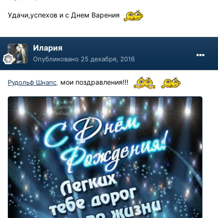
Удачи,успехов и с Днем Варения
Илария
Опубликовано
25 декабря, 2016
мои поздравления!!!
Рудольф Шнапс
,