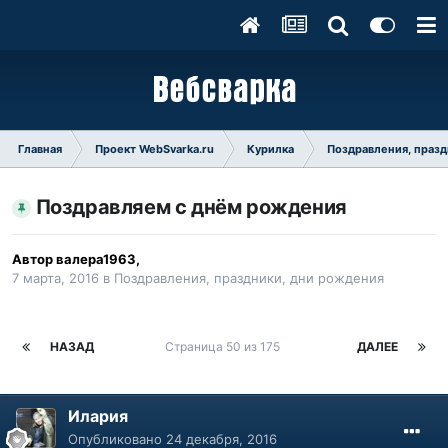
Главная
Проект WebSvarka.ru
Курилка
Поздравления, празд
Поздравляем с днём рождения
Автор
валера1963
,
7 марта, 2016
в
Поздравления, праздники, дни рождения
НАЗАД
Страница 50 из 175
ДАЛЕЕ
Илария
Опубликовано
24 декабря, 2016