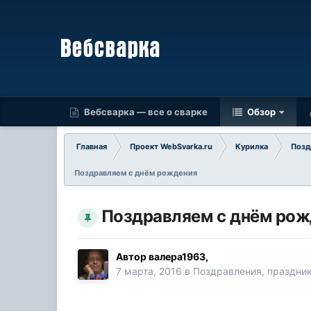
Вебсварка — все о сварке
Обзор
Главная
Проект WebSvarka.ru
Курилка
Позд
Поздравляем с днём рождения
Поздравляем с днём ро
Автор
валера1963
,
7 марта, 2016
в
Поздравления, праздни