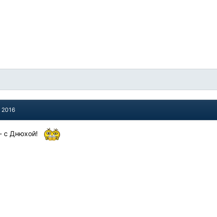
, 2016
- с Днюхой!