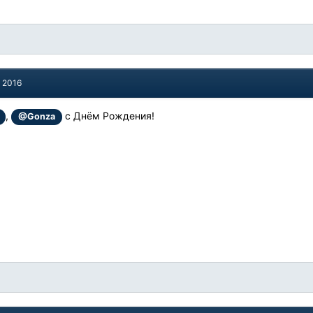
, 2016
,
с Днём Рождения!
@Gonza