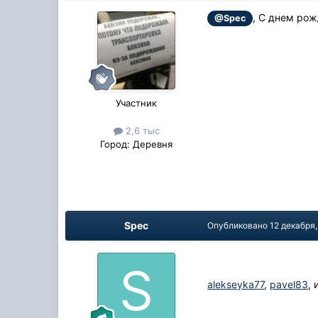
, С днем ро
@Spec
Участник
2,6 тыс
Город:
Деревня
Spec
Опубликовано
12 декабря,
alekseyka77
,
pavel83
,