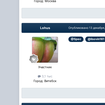
Город:
Москва
Lohus
Опубликовано
13 декабря
,
@Spec
@lisovin161
Участник
3,1 тыс
Город:
Витебск