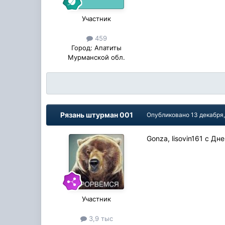
Участник
459
Город:
Апатиты
Мурманской обл.
Рязань штурман 001
Опубликовано
13 декабря
Gonza, lisovin161 с Д
Участник
3,9 тыс