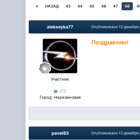
НАЗАД
43
44
45
46
47
48
4
alekseyka77
Опубликовано
12 декабря,
Поздравляю!
Участник
372
Город:
Нерезиновая
pavel83
Опубликовано
12 декабря,