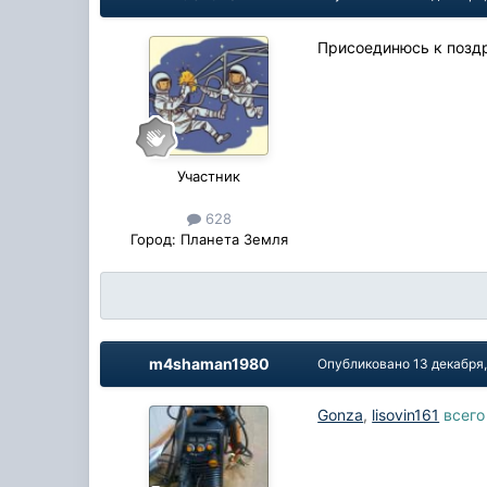
Присоединюсь к поздр
Участник
628
Город:
Планета Земля
m4shaman1980
Опубликовано
13 декабря
Gonza
,
lisovin161
всего