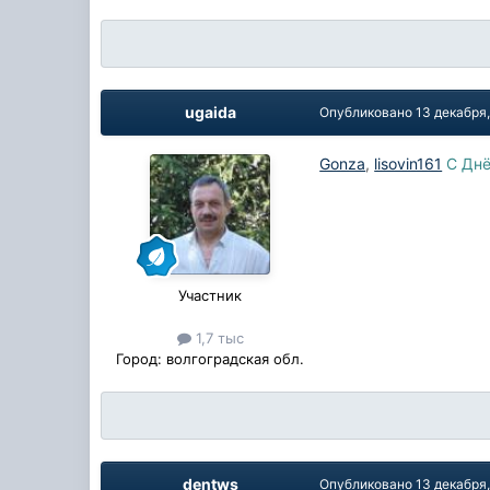
ugaida
Опубликовано
13 декабря
Gonza
,
lisovin161
С Днё
Участник
1,7 тыс
Город:
волгоградская обл.
dentws
Опубликовано
13 декабря