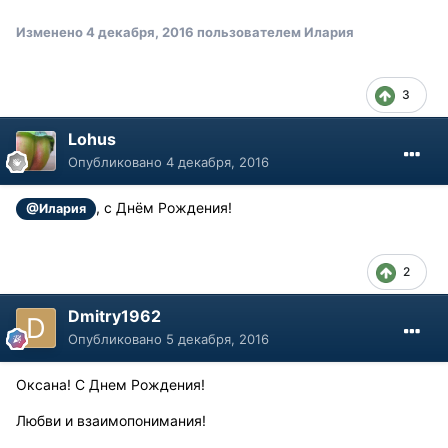
Изменено
4 декабря, 2016
пользователем Илария
3
Lohus
Опубликовано
4 декабря, 2016
, с Днём Рождения!
@Илария
2
Dmitry1962
Опубликовано
5 декабря, 2016
Оксана! С Днем Рождения!
Любви и взаимопонимания!