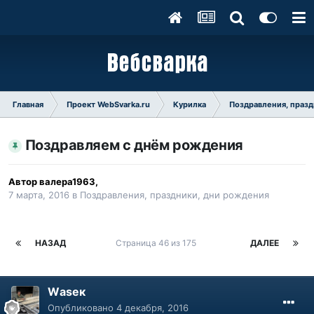
Главная
Проект WebSvarka.ru
Курилка
Поздравления, празд
Поздравляем с днём рождения
Автор
валера1963
,
7 марта, 2016
в
Поздравления, праздники, дни рождения
НАЗАД
Страница 46 из 175
ДАЛЕЕ
Wаsек
Опубликовано
4 декабря, 2016