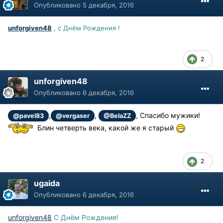
Опубликовано
5 декабря, 2016
unforgiven48
, с Днём Рождения !
2
unforgiven48
Опубликовано
6 декабря, 2016
,
,
, Спасибо мужики!
@pavel83
@vergaser
@BelaZZ
Блин четверть века, какой же я старый
2
ugaida
Опубликовано
6 декабря, 2016
unforgiven48
С Днём Рождения!