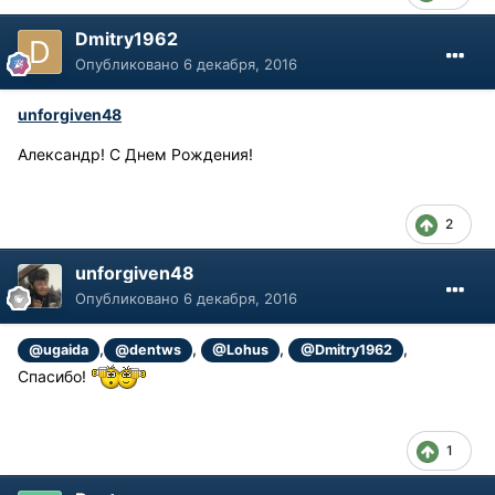
Dmitry1962
Опубликовано
6 декабря, 2016
unforgiven48
Александр! С Днем Рождения!
2
unforgiven48
Опубликовано
6 декабря, 2016
,
,
,
,
@ugaida
@dentws
@Lohus
@Dmitry1962
Спасибо!
1