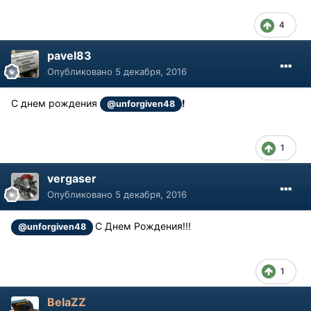
4
pavel83
Опубликовано
5 декабря, 2016
С днем рождения
!
@unforgiven48
1
vergaser
Опубликовано
5 декабря, 2016
С Днем Рождения!!!
@unforgiven48
1
BelaZZ