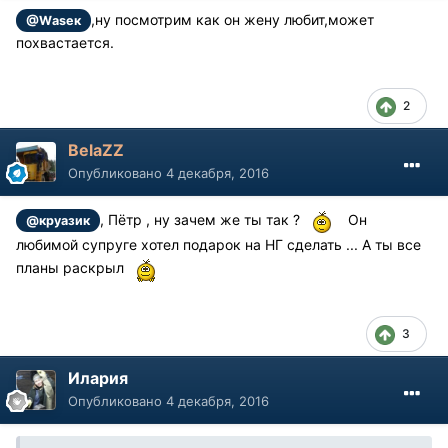
,ну посмотрим как он жену любит,может
@Wаsек
похвастается.
2
BelaZZ
Опубликовано
4 декабря, 2016
, Пётр , ну зачем же ты так ?
Он
@круазик
любимой супруге хотел подарок на НГ сделать ... А ты все
планы раскрыл
3
Илария
Опубликовано
4 декабря, 2016