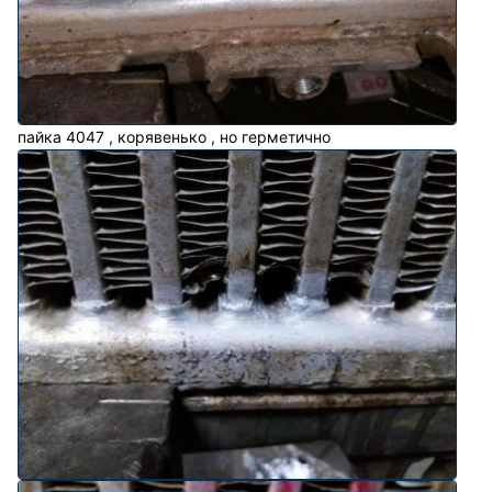
пайка 4047 , корявенько , но герметично