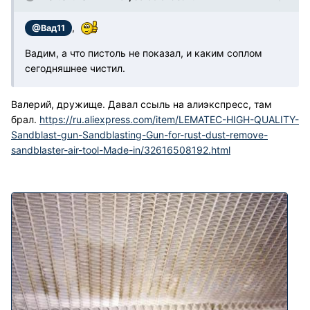
,
@Вад11
Вадим, а что пистоль не показал, и каким соплом
сегодняшнее чистил.
Валерий, дружище. Давал ссыль на алиэкспресс, там
брал.
https://ru.aliexpress.com/item/LEMATEC-HIGH-QUALITY-
Sandblast-gun-Sandblasting-Gun-for-rust-dust-remove-
sandblaster-air-tool-Made-in/32616508192.html