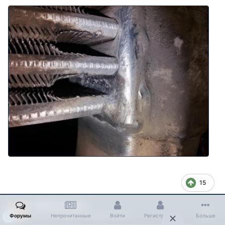
15
Миротворец
Опубликовано
10 марта, 2017
Форумы
Непрочитанные
Войти
Регистрация
Больше