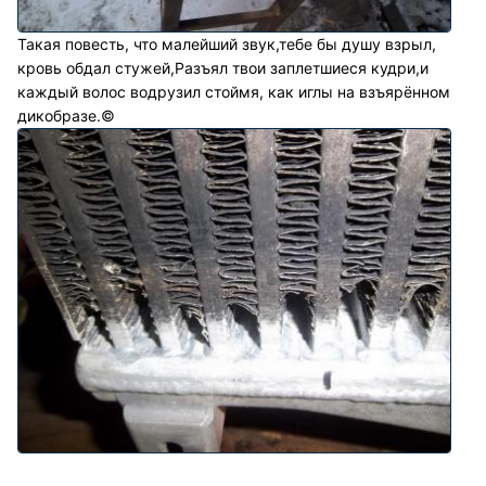
Такая повесть, что малейший звук,тебе бы душу взрыл,
кровь обдал стужей,Разъял твои заплетшиеся кудри,и
каждый волос водрузил стоймя, как иглы на взъярённом
дикобразе.©