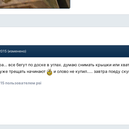
2015
(изменено)
а... все бегут по доске в углах. думаю снимать крышки или хва
 уже трещать начинают
и олово не купил..... завтра поеду с
015
пользователем psi