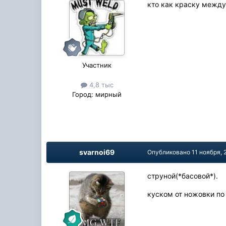
кто как краску между 
Участник
4,8 тыс
Город:
мирный
svarnoi69
Опубликовано
11 ноября, 
струной(*басовой*).
куском от ножовки по