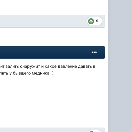
9
тит залить снаружи? и какое давление давать в
купать у бывшего медника=)