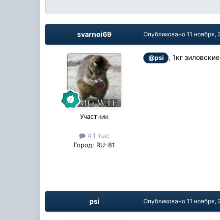
svarnoi69
Опубликовано
11 ноября, 
, 1кг зиловски
@psi
Участник
4,1 тыс
Город:
RU-81
psi
Опубликовано
11 ноября, 