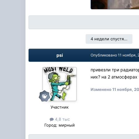
4 недели спустя...
psi
Опубликовано
11 ноября, 
привезли три радиатор
них? на 2 атмосферах
Изменено
11 ноября, 2
Участник
4,8 тыс
Город:
мирный