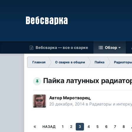
Вебсварка — все о сварке
Обзор
Главная
О сварке в общем
Пайка
Радиаторы
Пайка латунных радиато
Автор
Миротворец
,
20 декабря, 2014
в
Радиаторы и интерк
НАЗАД
1
2
3
4
5
6
7
8