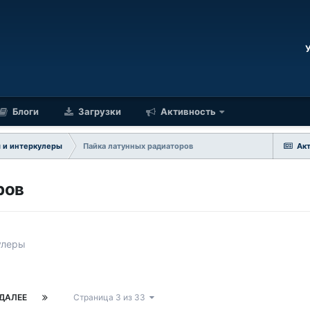
Блоги
Загрузки
Активность
 и интеркулеры
Пайка латунных радиаторов
Ак
ров
улеры
ДАЛЕЕ
Страница 3 из 33