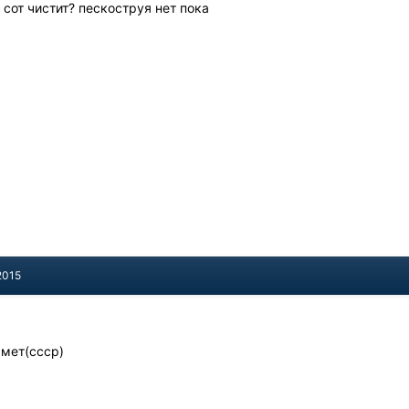
сот чистит? пескоструя нет пока
2015
 мет(ссср)