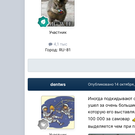
Участник
4,1 тыс
Город:
RU-81
dentws
Опубликовано
14 октября,
Иногда подкидывают с
ушел за очень большие
которую его выставля
100 000 за самовар
выделяется чем при п
Участник