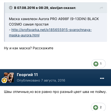
В 07.08.2016 в 08:29, slavijan сказал:
Маска хамелеон Aurora PRO A998F (9-13DIN) BLACK
COSMO самая простая
-
http://profsvarka.net/p185655915-svarochnaya-
maska-aurora.html
Ну и как маска? Расскажите
1
Георгий 11
Опубликовано
7 августа, 2016
Швы отличные,но все равно про разный цвет шва не пойму.
2