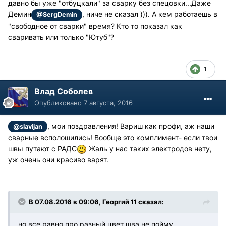
давно бы уже "отбуцкали" за сварку без спецовки...Даже
Демин
, ниче не сказал ))). А кем работаешь в
@SergDemin
"свободное от сварки" время? Кто то показал как
сваривать или только "Ютуб"?
1
Влад Соболев
Опубликовано
7 августа, 2016
, мои поздравления! Вариш как профи, аж наши
@slavijan
сварные всполошились! Вообще это комплимент- если твои
швы путают с РАДС
Жаль у нас таких электродов нету,
уж очень они красиво варят.
В 07.08.2016 в 09:06, Георгий 11 сказал:
но все равно про разный цвет шва не пойму.