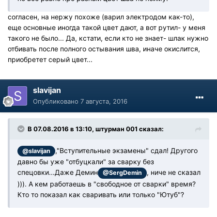
согласен, на нержу похоже (варил электродом как-то),
еще основные иногда такой цвет дают, а вот рутил- у меня
такого не было... Да, кстати, если кто не знает- шлак нужно
отбивать после полного остывания шва, иначе окислится,
приобретет серый цвет...
slavijan
Опубликовано
7 августа, 2016
В 07.08.2016 в 13:10, штурман 001 сказал:
,"Вступительные экзамены" сдал! Другого
@slavijan
давно бы уже "отбуцкали" за сварку без
спецовки...Даже Демин
, ниче не сказал
@SergDemin
))). А кем работаешь в "свободное от сварки" время?
Кто то показал как сваривать или только "Ютуб"?