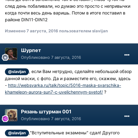
след день побаливали, но думаю это просто с непривычки
когда почти весь день варишь. Потом в итоге поставил в
районе DIN11-DIN12
Изменено
7 августа, 2016
пользователем slavijan
Шурпет
Опубликовано
7 августа, 2016
, если Вам нетрудно, сделайте небольшой обзор
@slavijan
данной маски, с фото. Да и разместите его, скажем, здесь
-
http://websvarka.ru/talk/topic/5016-maska-svarschika-
khameleon-aurora-sun7-c-uvelichennym-svetof/
?
Рязань штурман 001
Опубликовано
7 августа, 2016
,"Вступительные экзамены" сдал! Другого
@slavijan