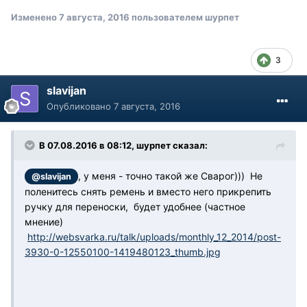
Изменено
7 августа, 2016
пользователем шурпет
3
slavijan
Опубликовано
7 августа, 2016
В 07.08.2016 в 08:12, шурпет сказал:
, у меня - точно такой же Сварог))) Не
@slavijan
поленитесь снять ремень и вместо него прикрепить
ручку для переноски, будет удобнее (частное
мнение)
http://websvarka.ru/talk/uploads/monthly_12_2014/post-
3930-0-12550100-1419480123_thumb.jpg