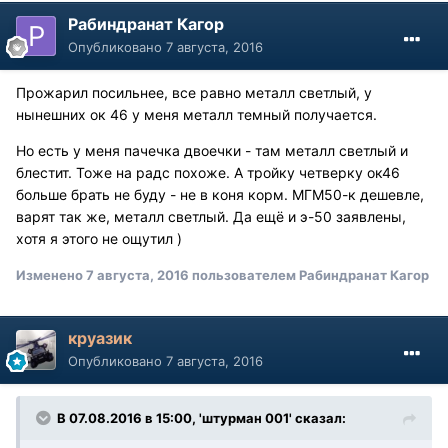
Рабиндранат Кагор
Опубликовано
7 августа, 2016
Прожарил посильнее, все равно металл светлый, у
нынешних ок 46 у меня металл темный получается.
Но есть у меня пачечка двоечки - там металл светлый и
блестит. Тоже на радс похоже. А тройку четверку ок46
больше брать не буду - не в коня корм. МГМ50-к дешевле,
варят так же, металл светлый. Да ещё и э-50 заявлены,
хотя я этого не ощутил )
Изменено
7 августа, 2016
пользователем Рабиндранат Кагор
круазик
Опубликовано
7 августа, 2016
В 07.08.2016 в 15:00, 'штурман 001' сказал: