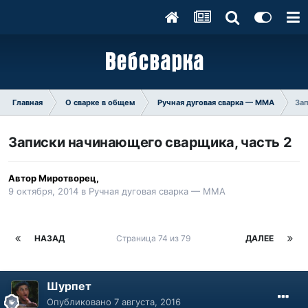
Главная
О сварке в общем
Ручная дуговая сварка — ММA
Зап
Записки начинающего сварщика, часть 2
Автор
Миротворец
,
9 октября, 2014
в
Ручная дуговая сварка — ММA
НАЗАД
Страница 74 из 79
ДАЛЕЕ
Шурпет
Опубликовано
7 августа, 2016